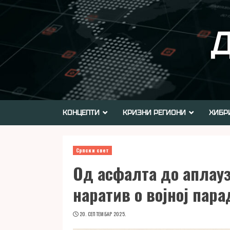
Skip
to
Д
content
КОНЦЕПТИ
КРИЗНИ РЕГИОНИ
ХИБР
Српски свет
Од асфалта до аплау
наратив о војној пара
20. СЕПТЕМБАР 2025.