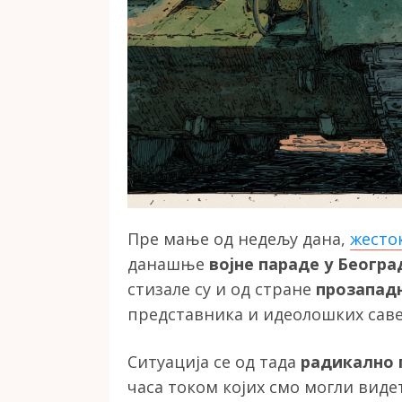
Пре мање од недељу дана,
жесто
данашње
војне параде у Беогр
стизале су и од стране
прозапад
представника и идеолошких сав
Ситуација се од тада
радикално
часа током којих смо могли виде