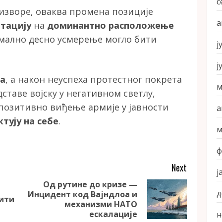
с
е изворе, оваква промена позиције
а
тацију
на
доминантно расположење
рмално десно усмерење могло бити
ј
ј
ља
, а након неуспеха протестног покрета
м
таве војску у негативном светлу,
 позитивно виђење армије у јавности
а
ктују на себе
.
м
ф
Next
ј
Од рутине до кризе —
д
Инцидент код Вајндлоа и
Previous
Next
вити
механизми НАТО
post:
post:
ескалације
н