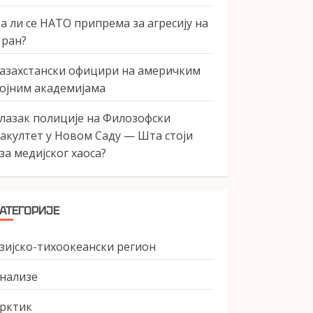
а ли се НАТО припрема за агресију на
ран?
азахстански официри на америчким
ојним академијама
лазак полиције на Филозофски
акултет у Новом Саду — Шта стоји
за медијског хаоса?
АТЕГОРИЈЕ
зијско-тихоокеански регион
нализе
рктик