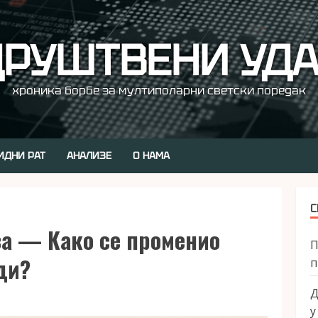
РУШТВЕНИ УД
хроника борбе за мултиполарни светски поредак
ИДНИ РАТ
АНАЛИЗЕ
О НАМА
С
за — Како се променио
П
ди?
п
Д
у