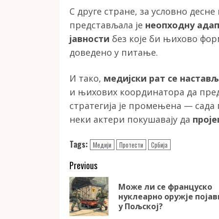
С друге стране, за условно десн
представљала је
неопходну адап
јавности
без које би њихово фо
доведено у питање.
И тако,
медијски рат се настав
и њихових координатора да предс
стратегија је промењена — сада
неки актери покушавају да
проје
Tags:
Медији
Протести
Србија
Continue
Previous
Reading
Може ли се француско
нуклеарно оружје поја
у Пољској?