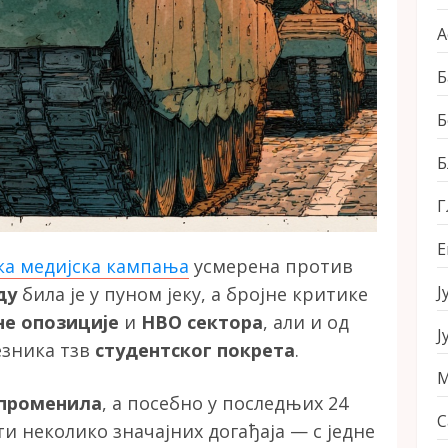
А
Б
Б
Б
Г
Е
ка медијска кампања
усмерена против
Ј
аду
била је у пуном јеку, а бројне критике
не опозиције
и
НВО сектора
, али и од
Ј
езника тзв
студентског покрета
.
М
 променила
, а посебно у последњих 24
С
ти неколико значајних догађаја — с једне