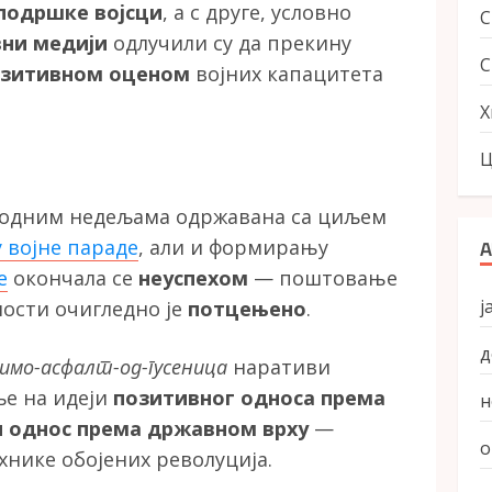
 подршке војсци
, а с друге, условно
вни медији
одлучили су да прекину
С
озитивном оценом
војних капацитета
Х
Ц
тходним недељама одржавана са циљем
 војне параде
, али и формирању
А
е
окончала се
неуспехом
— поштовање
ј
ности очигледно је
потцењено
.
д
симо-асфалт-од-гусеница
наративи
ље на идеји
позитивног односа према
н
н однос према државном врху
—
о
хнике обојених револуција.