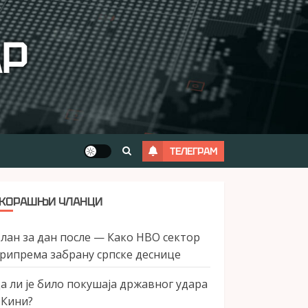
АР
ТЕЛЕГРАМ
КОРАШЊИ ЧЛАНЦИ
лан за дан после — Како НВО сектор
рипрема забрану српске деснице
а ли је било покушаја државног удара
 Кини?