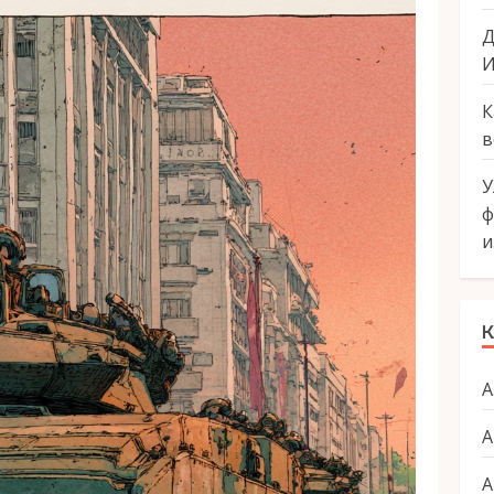
Д
И
К
в
У
ф
и
К
А
А
А