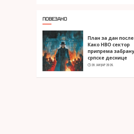
ПОВЕЗАНО
План за дан посл
Како НВО сектор
припрема забран
српске деснице
28. ЈАНУАР 2026.