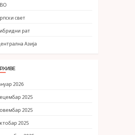
СВО
рпски свет
ибридни рат
ентрална Азија
РХИВЕ
ануар 2026
ецембар 2025
овембар 2025
ктобар 2025