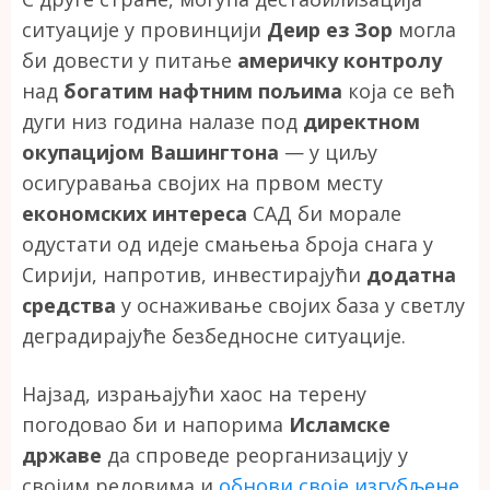
ситуације у провинцији
Деир ез Зор
могла
би довести у питање
америчку контролу
над
богатим нафтним пољима
која се већ
дуги низ година налазе под
директном
окупацијом Вашингтона
— у циљу
осигуравања својих на првом месту
економских интереса
САД би морале
одустати од идеје смањења броја снага у
Сирији, напротив, инвестирајући
додатна
средства
у оснаживање својих база у светлу
деградирајуће безбедносне ситуације.
Најзад, израњајући хаос на терену
погодовао би и напорима
Исламске
државе
да спроведе реорганизацију у
својим редовима и
обнови своје изгубљене