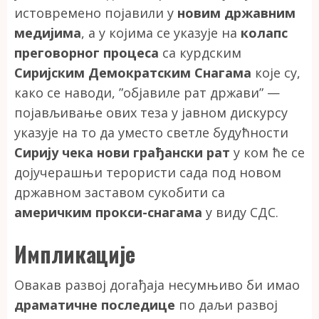
истовремено појавили у
новим државним
медијима
, а у којима се указује на
колапс
преговорног процеса
са курдским
Сиријским Демократским Снагама
које су,
како се наводи, ”објавиле рат држави” —
појављивање ових теза у јавном дискурсу
указује на то да уместо светле будућности
Сирију чека нови грађански рат
у ком ће се
дојучерашњи терористи сада под новом
државном заставом сукобити са
америчким прокси-снагама
у виду СДС.
Импликације
Овакав развој догађаја несумњиво би имао
драматичне последице
по даљи развој