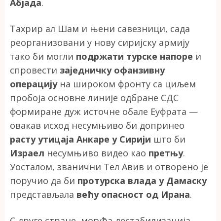
Абјада
.
Тахрир ал Шам и њени савезници, сада
реорганизовани у нову сиријску армију
тако би могли
подржати турске напоре
и
спровести
заједничку офанзивну
операцију
на широком фронту са циљем
пробоја основне линије одбране СДС
формиране дуж источне обале Еуфрата —
овакав исход несумњиво би допринео
расту утицаја Анкаре у Сирији
што би
Израел
несумњиво видео као
претњу
.
Уосталом, званични Тел Авив и отворено је
поручио да би
протурска влада у Дамаску
представљала
већу опасност од Ирана
.
С друге стране, могућа дестабилизација