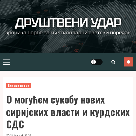
Skip
to
content
ДРУШТВЕНИ УДАР
хроника борбе за мултиполарни светски поредак
Primary
Menu
Блиски исток
О могућем сукобу нових
сиријских власти и курдских
СДС
31. ЈАНУАР 2025.