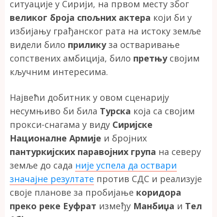
ситуације у Сирији, на првом месту због
великог броја спољних актера
који би у
избијању грађанског рата на истоку земље
видели било
прилику
за остваривање
сопствених амбиција, било
претњу
својим
кључним интересима.
Највећи добитник у овом сценарију
несумњиво би била
Турска
која са својим
прокси-снагама у виду
Сиријске
Националне Армије
и бројних
пантуркијских паравојних група
на северу
земље до сада
није успела да оствари
значајне резултате
против СДС и реализује
своје планове за пробијање
коридора
преко реке Еуфрат
између
Манбиџа
и
Тел