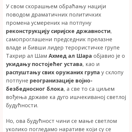
У свом скорашњем обраћању нацији
поводом драматичних политичких
промена усмерених на потпуну
реконструкцију сиријске државности
,
самопроглашени председник прелазне
владе и бивши лидер терористичке групе
Тахрир ал Шам
Ахмед ал Шара
објавио је о
укидању постојећег устава
, као и
распуштању свих оружаних група
у склопу
потпуне
реогранизације војно-
безбедносног блока
, а све то са циљем
вођења државе ка дуго ишчекиваној светлој
будућности.
Но, ова будућност чини се мање светлом
уколико погледамо наративе који су се