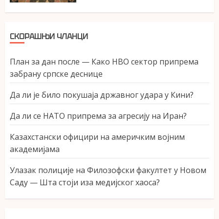
СКОРАШЊИ ЧЛАНЦИ
План за дан после — Како НВО сектор припрема
забрану српске деснице
Да ли је било покушаја државног удара у Кини?
Да ли се НАТО припрема за агресију на Иран?
Казахстански официри на америчким војним
академијама
Улазак полиције на Филозофски факултет у Новом
Саду — Шта стоји иза медијског хаоса?