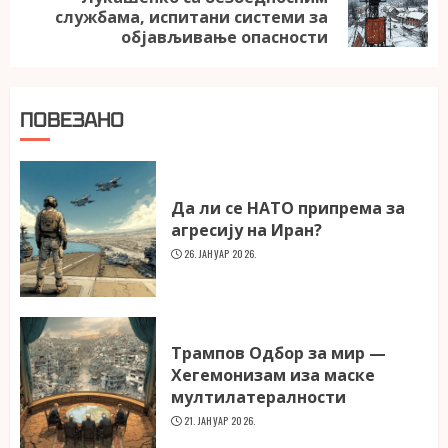
Next
службама, испитани системи за
post:
објављивање опасности
ПОВЕЗАНО
Да ли се НАТО припрема за
агресију на Иран?
26. ЈАНУАР 2026.
Трампов Одбор за мир —
Хегемонизам иза маске
мултилатералности
21. ЈАНУАР 2026.