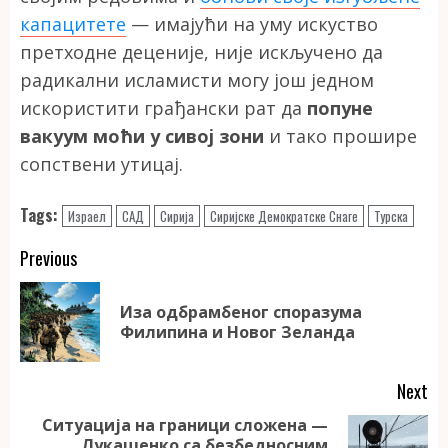
капацитете
— имајући на уму искуство
претходне деценије, није искључено да
радикални исламисти могу још једном
искористити грађански рат да
попуне
вакуум моћи у сивој зони
и тако прошире
сопствени утицај.
Tags:
Израел
САД
Сирија
Сиријске Демократске Снаге
Турска
Continue
Previous
Reading
Иза одбрамбеног споразума
Pr
Филипина и Новог Зеланда
po
Next
Ситуација на граници сложена —
Лукашенко са безбедносним