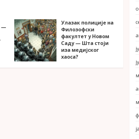
о
с
Улазак полиције на
е —
Филозофски
а
факултет у Новом
у
Саду — Шта стоји
ј
иза медијског
хаоса?
ј
23. ЈАНУАР 2026.
м
а
м
ф
ј