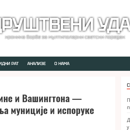
РУШТВЕНИ УД
хроника борбе за мултиполарни светски поредак
ИДНИ РАТ
АНАЛИЗЕ
О НАМА
С
ине и Вашингтона —
П
ња муниције и испоруке
п
Д
у