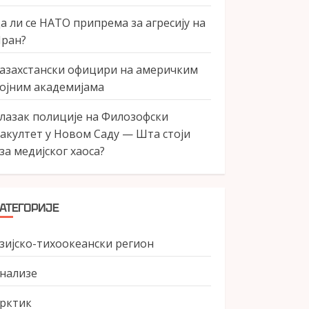
а ли се НАТО припрема за агресију на
ран?
азахстански официри на америчким
ојним академијама
лазак полиције на Филозофски
акултет у Новом Саду — Шта стоји
за медијског хаоса?
АТЕГОРИЈЕ
зијско-тихоокеански регион
нализе
рктик