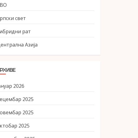
СВО
рпски свет
ибридни рат
ентрална Азија
РХИВЕ
ануар 2026
ецембар 2025
овембар 2025
ктобар 2025