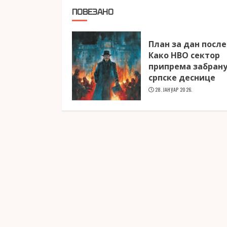
ПОВЕЗАНО
План за дан посл
Како НВО сектор
припрема забран
српске деснице
28. ЈАНУАР 2026.