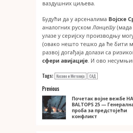
ваздушних циљева.
Будући да у арсеналима
Војске С
аналогних руском
Ланцету
(мада 
улазе у серијску производњу мог
(овако нешто тешко да ће бити м
развој догађаја долази са ризик
сфери авијације
. И ово несумњи
Tags:
Косово и Метохија
САД
Continue
Previous
Reading
Почетак војне вежбе Н
BALTOPS 25 — Генералн
проба за предстојећи
конфликт