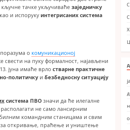
е кључне тачке укључиваће
заједничку
као и испоруку
интегрисаних система
С
Х
Ц
 споразума о
комуникационој
е свести на пуку формалност, најављени
А
13. јуна имаће врло
стварне практичне
јно-политичку
и
безбедносну ситуацију
ј
д
их
система ПВО
значи да ће илегалне
н
и располагати не само лансирним
обилним командним станицама и свим
о
 за откривање, праћење и уништење