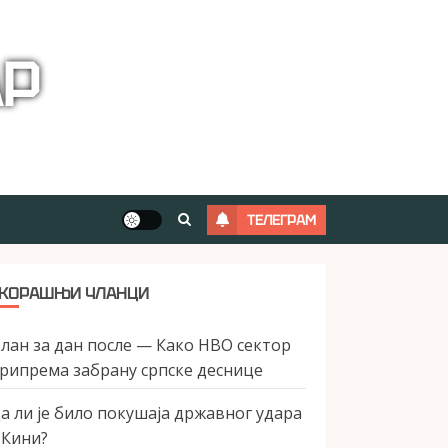
АР
ТЕЛЕГРАМ
КОРАШЊИ ЧЛАНЦИ
лан за дан после — Како НВО сектор
рипрема забрану српске деснице
а ли је било покушаја државног удара
 Кини?