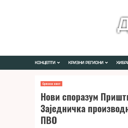
Skip
to
Д
content
КОНЦЕПТИ
КРИЗНИ РЕГИОНИ
ХИБР
Српски свет
Нови споразум Пришт
Заједничка производ
ПВО