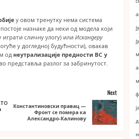
с
а
рбије
у овом тренутку нема система
ј
постоје назнаке да неки од модела који
у играти сличну улогу) или
Искандеру
ј
огуће у догледној будућности), овакав
м
ом од
неутрализације предности ВС у
во представља разлог за забринутост.
а
м
Next
ф
АТО
Константиновски правац —
ј
а
Previous
Next
Фронт се помера ка
post:
post:
Александро-Калинову
д
н