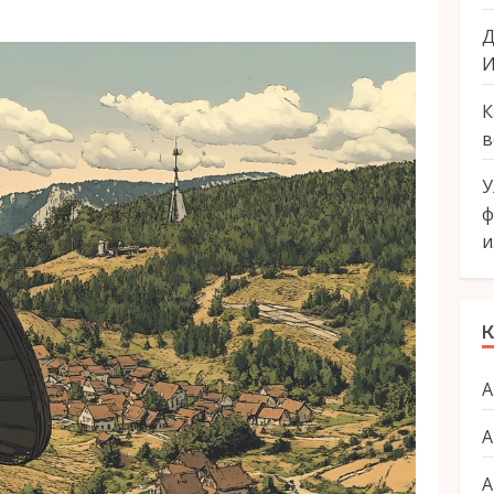
Д
И
К
в
У
ф
и
К
А
А
А