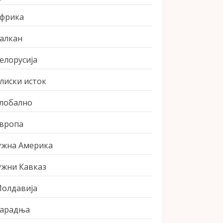
фрика
алкан
елорусија
лиски исток
лобално
вропа
ужна Америка
ужни Кавказ
олдавија
арадња