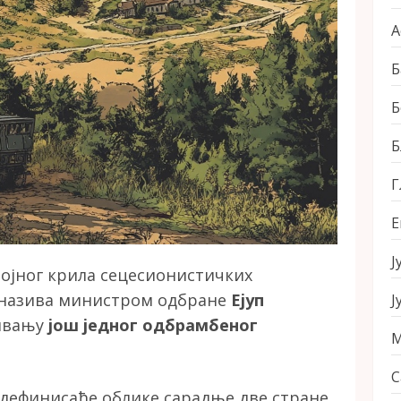
А
Б
Б
Б
Г
Е
Ј
војног крила сецесионистичких
е назива министром одбране
Ејуп
Ј
сивању
још једног одбрамбеног
М
С
 дефинисаће облике сарадње две стране