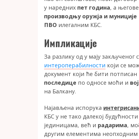
у наредних
пет година
, а његов
производњу оружја и муниције
ПВО
илегалним КБС.
Импликације
За разлику од у мају закљученог
интероперабилности
који се мож
документ који ће бити потписан 
последице
по односе моћи и
во
на Балкану.
Најављена испорука
интегрисан
КБС у не тако далекој будућност
јединицама, већ и
радарима
, м
другим елементима неопходним