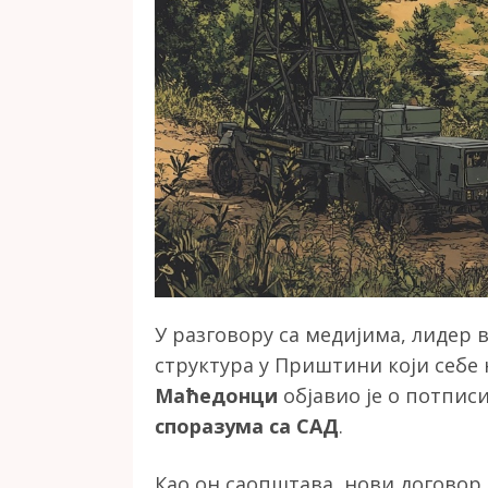
У разговору са медијима, лидер 
структура у Приштини који себ
Маћедонци
објавио је о потпи
споразума са САД
.
Као он саопштава, нови договор