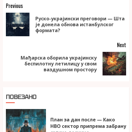
Continue
Previous
Reading
Руско-украјински преговори — Шта
Pr
је донела обнова истанбулског
po
формата?
Next
Мађарска оборила украјинску
Next
беспилотну летилицу у свом
post:
ваздушном простору
ПОВЕЗАНО
План за дан после — Како
НВО сектор припрема забрану