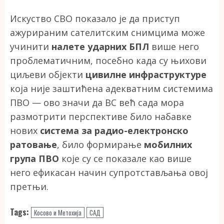
Искуство СВО показало је да приступ
ажурираним сателитским снимцима може
учинити
налете ударних БПЛ
више него
проблематичним, посебно када су њихови
циљеви објекти
цивилне инфраструктуре
која није заштићена адекватним системима
ПВО — ово значи да ВС већ сада мора
размотрити перспективе било набавке
нових
система за радио-електронско
ратовање
, било формирање
мобилних
група ПВО
које су се показале као више
него ефикасан начин супротстављања овој
претњи.
Tags:
Косово и Метохија
САД