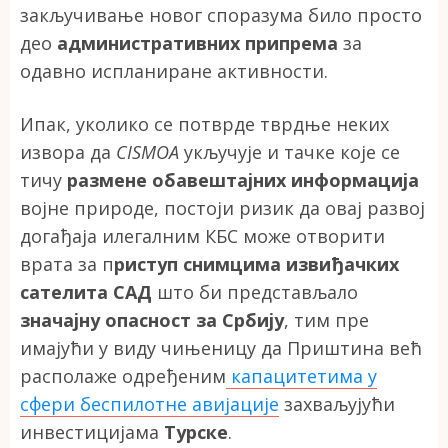
закључивање новог споразума било просто
део
административних припрема
за
одавно испланиране активности.
Ипак, уколико се потврде тврдње неких
извора да
CISMOA
укључује и тачке које се
тичу
размене обавештајних информација
војне природе, постоји ризик да овај развој
догађаја илегалним КБС може отворити
врата за п
риступ снимцима извиђачких
сателита САД
што би представљало
значајну опасност за Србију
, тим пре
имајући у виду чињеницу да Приштина већ
располаже одређеним
капацитетима у
сфери беспилотне авијације
захваљујући
инвестицијама
Турске
.