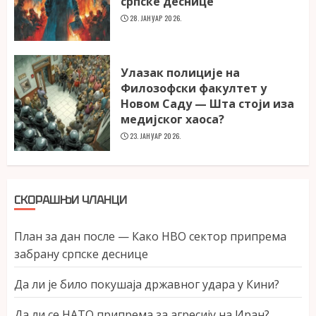
српске деснице
28. ЈАНУАР 2026.
Улазак полиције на
Филозофски факултет у
Новом Саду — Шта стоји иза
медијског хаоса?
23. ЈАНУАР 2026.
СКОРАШЊИ ЧЛАНЦИ
План за дан после — Како НВО сектор припрема
забрану српске деснице
Да ли је било покушаја државног удара у Кини?
Да ли се НАТО припрема за агресију на Иран?