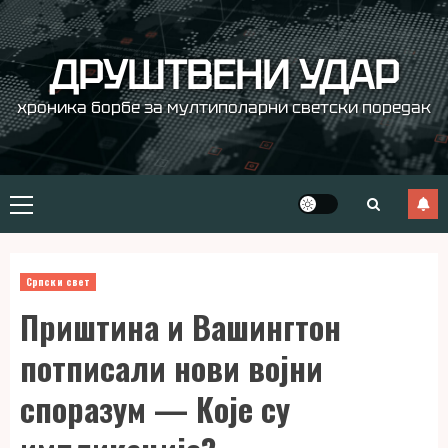
Skip
to
content
ДРУШТВЕНИ УДАР
хроника борбе за мултиполарни светски поредак
Primary
Menu
Српски свет
Приштина и Вашингтон
потписали нови војни
споразум — Које су