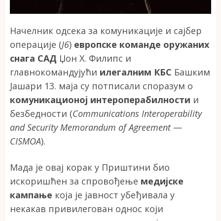
Начелник одсека за комуникације и сајбер
операције (
J6
)
европске команде оружаних
снага САД
Џон Х. Филипс и
главнокомандујући
илегалним КБС
Башким
Јашари 13. маја су потписали споразум о
комуникационој интероперабилности
и
безбедности (
Communications Interoperability
and Security Memorandum of Agreement
—
CISMOA
).
Мада је овај корак у Приштини био
искоришћен за спровођење
медијске
кампање
која је јавност убеђивала у
некакав привилегован однос који