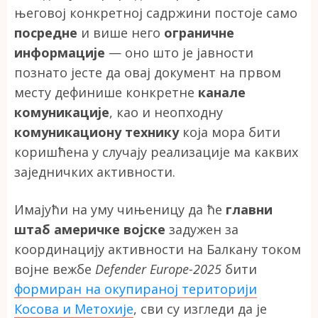
његовој конкретној садржини постоје само
посредне
и више него
ограничне
информације
— оно што је јавности
познато јесте да овај документ на првом
месту дефинише конкретне
канале
комуникације
, као и неопходну
комуникациону технику
која мора бити
коришћена у случају реализације ма каквих
заједничких активности.
Имајући на уму чињеницу да ће
главни
штаб америчке војске
задужен за
координацију активности на Балкану током
војне вежбе
Defender Europe-2025
бити
формиран на окупираној територији
Косова и Метохије
, сви су изгледи да је