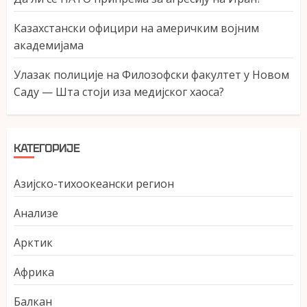
Казахстански официри на америчким војним
академијама
Улазак полиције на Филозофски факултет у Новом
Саду — Шта стоји иза медијског хаоса?
КАТЕГОРИЈЕ
Азијско-тихоокеански регион
Анализе
Арктик
Африка
Балкан