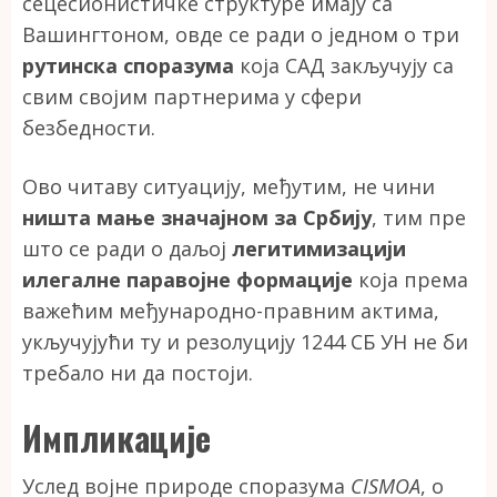
сецесионистичке структуре имају са
Вашингтоном, овде се ради о једном о три
рутинска споразума
која САД закључују са
свим својим партнерима у сфери
безбедности.
Ово читаву ситуацију, међутим, не чини
ништа мање значајном за Србију
, тим пре
што се ради о даљој
легитимизацији
илегалне паравојне формације
која према
важећим међународно-правним актима,
укључујући ту и резолуцију 1244 СБ УН не би
требало ни да постоји.
Импликације
Услед војне природе споразума
CISMOA
, о