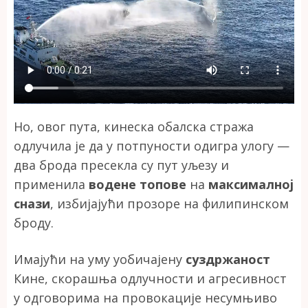
Но, овог пута, кинеска обалска стража
одлучила је да у потпуности одигра улогу —
два брода пресекла су пут уљезу и
применила
водене топове
на
максималној
снази
, избијајући прозоре на филипинском
броду.
Имајући на уму уобичајену
суздржаност
Кине, скорашња одлучности и агресивност
у одговорима на провокације несумњиво