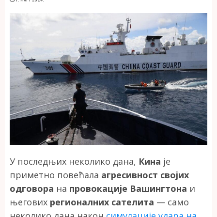
У последњих неколико дана,
Кина
је
приметно повећала
агресивност својих
одговора
на
провокације Вашингтона
и
његових
регионалних сателита
— само
неколико дана након
симулације удара на