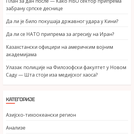
План за дан после — Како НВО сектор припрема
забрану српске деснице
Да ли је било покушаја државног удара у Кини?
Да ли се НАТО припрема за агресију на Иран?
Казахстански официри на америчким војним
академијама
Улазак полиције на Филозофски факултет у Новом
Саду — Шта стоји иза медијског хаоса?
КАТЕГОРИЈЕ
Азијско-тихоокеански регион
Анализе