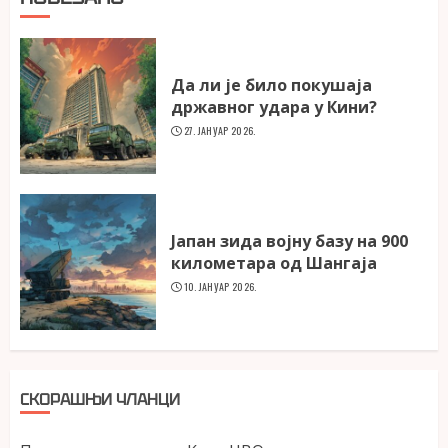
Да ли је било покушаја
државног удара у Кини?
27. ЈАНУАР 2026.
Јапан зида војну базу на 900
километара од Шангаја
10. ЈАНУАР 2026.
СКОРАШЊИ ЧЛАНЦИ