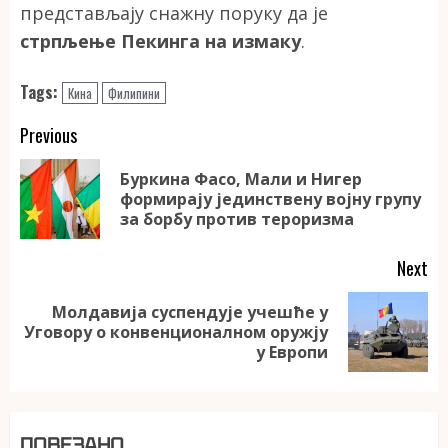
представљају снажну поруку да је
стрпљење Пекинга на измаку
.
Tags:
Кина
Филипини
Continue
Previous
Reading
Буркина Фасо, Мали и Нигер
Pr
формирају јединствену војну групу
po
за борбу против тероризма
Next
Молдавија суспендује учешће у
Next
Уговору о конвенционалном оружју
post:
у Европи
ПОВЕЗАНО