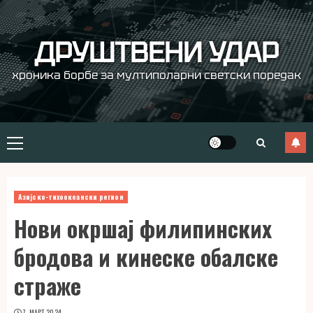
Skip
to
content
ДРУШТВЕНИ УДАР
хроника борбе за мултиполарни светски поредак
Primary
Menu
Азијско-тихоокеански регион
Нови окршај филипинских
бродова и кинеске обалске
страже
7. МАРТ 2024.