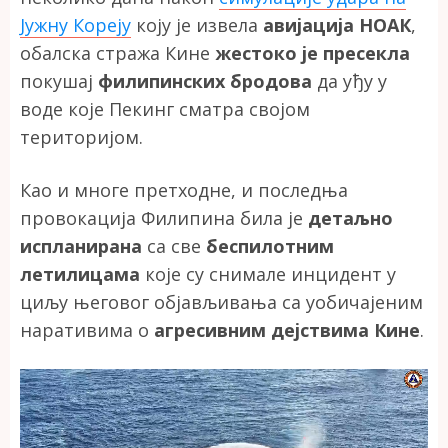
Јужну Кореју
коју је извела
авијација НОАК
,
обалска стража Кине
жестоко је пресекла
покушај
филипинских бродова
да уђу у
воде које Пекинг сматра својом
територијом.
Као и многе претходне, и последња
провокација Филипина била је
детаљно
испланирана
са све
беспилотним
летилицама
које су снимале инцидент у
циљу његовог објављивања са уобичајеним
наративима о
агресивним дејствима Кине
.