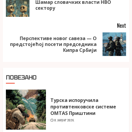
Шамар словачких власти НВО
Pr
сектору
po
Next
Перспективе новог савеза — О
Next
предстојећој посети председника
post:
Кипра Србији
ПОВЕЗАНО
Турска испоручила
противтенковске системе
OMTAS Приштини
8. ЈАНУАР 2026.