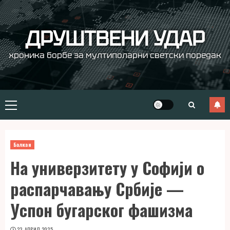
Skip
to
content
ДРУШТВЕНИ УДАР
хроника борбе за мултиполарни светски поредак
Primary
Menu
Балкан
На универзитету у Софији о
распарчавању Србије —
Успон бугарског фашизма
23. АПРИЛ 2025.