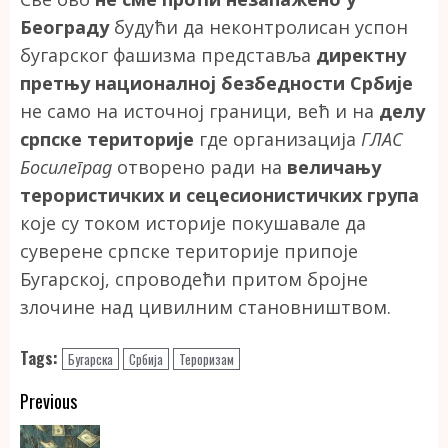
Београду
будући да неконтролисан успон
бугарског фашизма представља
директну
претњу националној безбедности Србије
не само на источној граници, већ и на
делу
српске територије
где организација
ГЛАС
Босилеград
отворено ради на
величању
терористичких и сецесионистичких група
које су током историје покушавале да
суверене српске територије припоје
Бугарској, спроводећи притом бројне
злочине над цивилним становништвом.
Tags:
Бугарска
Србија
Тероризам
Continue
Previous
Reading