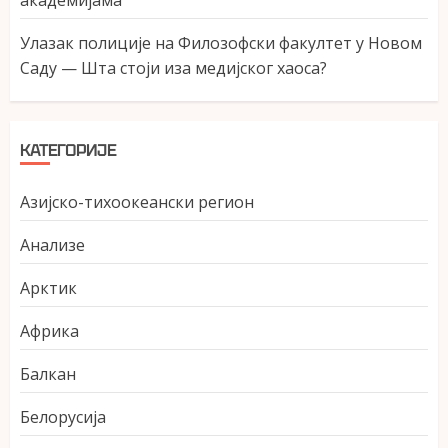
академијама
Улазак полиције на Филозофски факултет у Новом
Саду — Шта стоји иза медијског хаоса?
КАТЕГОРИЈЕ
Азијско-тихоокеански регион
Анализе
Арктик
Африка
Балкан
Белорусија