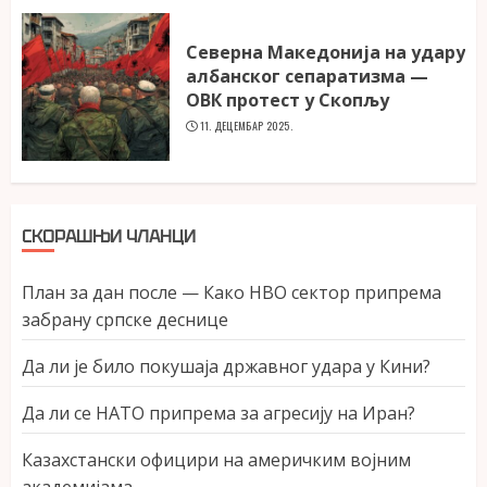
Северна Македонија на удару
албанског сепаратизма —
ОВК протест у Скопљу
11. ДЕЦЕМБАР 2025.
СКОРАШЊИ ЧЛАНЦИ
План за дан после — Како НВО сектор припрема
забрану српске деснице
Да ли је било покушаја државног удара у Кини?
Да ли се НАТО припрема за агресију на Иран?
Казахстански официри на америчким војним