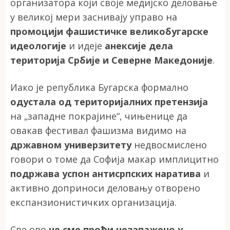
организатора који своје медијско деловање
у великој мери заснивају управо на
промоцији фашистичке великобугарске
идеологије
и идеје
анексије дела
територија Србије и Северне Македоније
.
Иако је република Бугарска формално
одустала од територијалних претензија
на „западне покрајине“, чињенице да
овакав фестивал фашизма видимо на
државном универзитету
недвосмислено
говори о томе да Софија макар имплицитно
подржава успон антисрпских наратива
и
активно доприноси деловању отворено
експанзионистичких организација.
Све ово
не сме проћи незапажено у