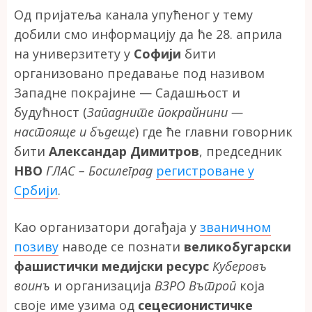
Од пријатеља канала упућеног у тему
добили смо информацију да ће 28. априла
на универзитету у
Софији
бити
организовано предавање под називом
Западне покрајине — Садашњост и
будућност (
Западните покрайнини —
настояще и бъдеще
) где ће главни говорник
бити
Александар Димитров
, председник
НВО
ГЛАС – Босилеград
регистроване у
Србији
.
Као организатори догађаја у
званичном
позиву
наводе се познати
великобугарски
фашистички медијски ресурс
Куберовъ
воинъ
и организација
ВЗРО Вътроп
која
своје име узима од
сецесионистичке