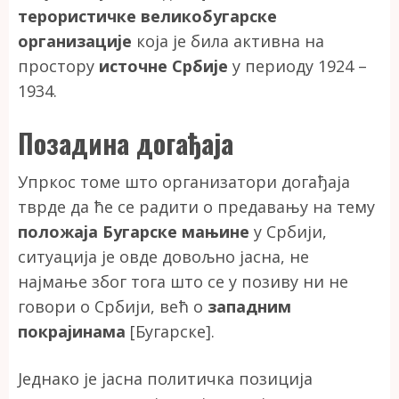
терористичке великобугарске
организације
која је била активна на
простору
источне Србије
у периоду 1924 –
1934.
Позадина догађаја
Упркос томе што организатори догађаја
тврде да ће се радити о предавању на тему
положаја Бугарске мањине
у Србији,
ситуација је овде довољно јасна, не
најмање због тога што се у позиву ни не
говори о Србији, већ о
западним
покрајинама
[Бугарске].
Једнако је јасна политичка позиција