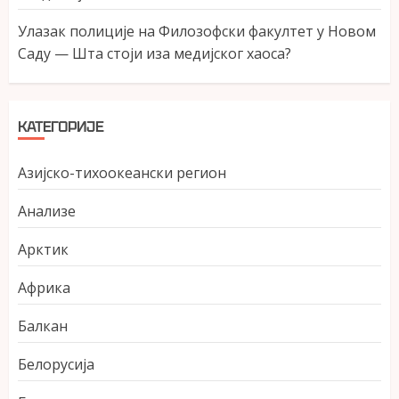
Улазак полиције на Филозофски факултет у Новом
Саду — Шта стоји иза медијског хаоса?
КАТЕГОРИЈЕ
Азијско-тихоокеански регион
Анализе
Арктик
Африка
Балкан
Белорусија