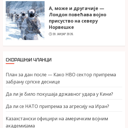
А, може и другачије —
Лондон повећава војно
присуство на северу
Норвешке
20. ЈАНУАР 2026.
СКОРАШЊИ ЧЛАНЦИ
План за дан после — Како НВО сектор припрема
забрану српске деснице
Да ли је било покушаја државног удара у Кини?
Да ли се НАТО припрема за агресију на Иран?
Казахстански официри на америчким војним
академијама