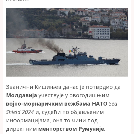
Званични Кишињев данас је потврдио да
Молдавија
учествује у овогодишњим
војно-морнаричким вежбама НАТО
Sea
Shield 2024
и, судећи по објављеним
информацијама, она то чини под
директним
менторством Румуније
.