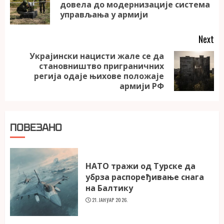
Pr
довела до модернизације система
po
управљања у армији
Next
Украјински нацисти жале се да
становништво приграничних
Next
регија одаје њихове положаје
post:
армији РФ
ПОВЕЗАНО
НАТО тражи од Турске да
убрза распоређивање снага
на Балтику
21. ЈАНУАР 2026.