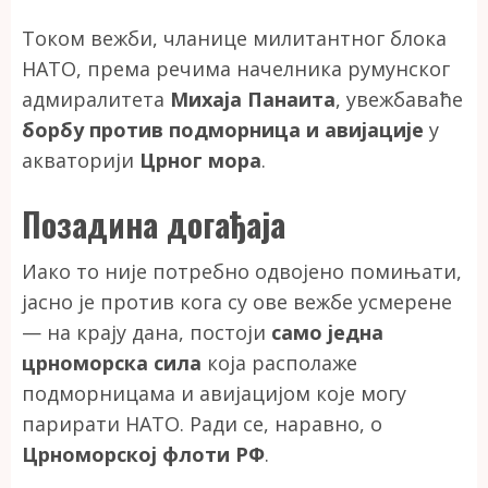
Током вежби, чланице милитантног блока
НАТО, према речима начелника румунског
адмиралитета
Михаја Панаита
, увежбаваће
борбу против подморница и авијације
у
акваторији
Црног мора
.
Позадина догађаја
Иако то није потребно одвојено помињати,
јасно је против кога су ове вежбе усмерене
— на крају дана, постоји
само једна
црноморска сила
која располаже
подморницама и авијацијом које могу
парирати НАТО. Ради се, наравно, о
Црноморској флоти РФ
.