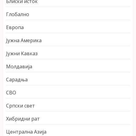
Блиски исток
Глобално
Европа
Јужна Америка
Јужни Кавказ
Молдавија
Сарадња
СВО
Српски свет
Хибридни рат
Централна Азија