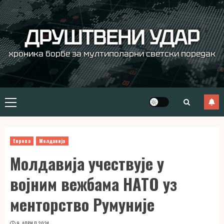
Skip
to
content
ДРУШТВЕНИ УДАР
хроника борбе за мултиполарни светски поредак
Primary
Menu
Европа
Молдавија
Молдавија учествује у
војним вежбама НАТО уз
менторство Румуније
9. АПРИЛ 2024.