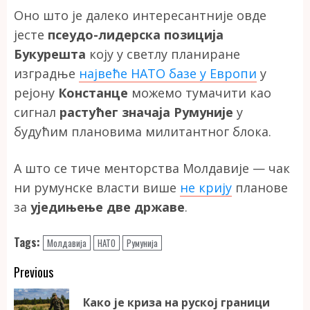
Оно што је далеко интересантније овде
јесте
псеудо-лидерска позиција
Букурешта
коју у светлу планиране
изградње
највеће НАТО базе у Европи
у
рејону
Констанце
можемо тумачити као
сигнал
растућег значаја Румуније
у
будућим плановима милитантног блока.
А што се тиче менторства Молдавије — чак
ни румунске власти више
не крију
планове
за
уједињење две државе
.
Tags:
Молдавија
НАТО
Румунија
Continue
Previous
Reading
Како је криза на руској граници