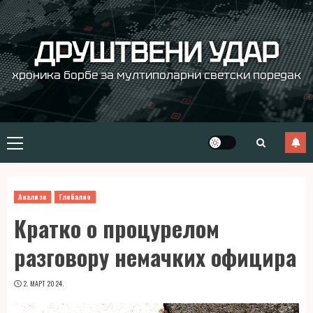
Skip
to
content
ДРУШТВЕНИ УДАР
хроника борбе за мултиполарни светски поредак
Primary
Menu
Анализе
Глобално
Кратко о процурелом
разговору немачких официра
2. МАРТ 2024.