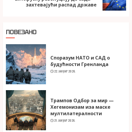
post:
захтевајући распад државе
ПОВЕЗАНО
Споразум НАТО и САД о
будућности Гренланда
22. ЈАНУАР 2026.
Трампов Одбор за мир —
Хегемонизам иза маске
мултилатералности
21. ЈАНУАР 2026.