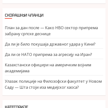
СКОРАШЊИ ЧЛАНЦИ
План за дан после — Како НВО сектор припрема
забрану српске деснице
Да ли је било покушаја државног удара у Кини?
Да ли се НАТО припрема за агресију на Иран?
Казахстански официри на америчким војним
академијама
Улазак полиције на Филозофски факултет у Новом
Саду — Шта стоји иза медијског хаоса?
КАТЕГОРИЈЕ