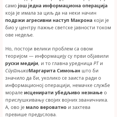
само
још једна информациона операција
која је имала за циљ да на неки начин
подржи агресивни наступ Макрона
који је
био у центру пажње светске јавности током
ове недеље.
Но, постоји велики проблем са овом
теоријом — информацију су први објавили
руски медији
, и то главна уредница
РТ
и
Спутњика
Маргарита Симоњан
што би
значило да би, уколико се заиста ради о
информационој операцији, немачке службе
морале
исценирати убедљиво незнање
о
прислушкивању својих војних званичника.
А, ово је
мало вероватно
и захтева
превише предуслова.