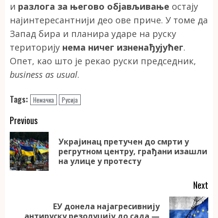
и
разлога за његово објављивање
остају
најинтересантнији део ове приче. У томе да
Запад бира и планира ударе на руску
територију
нема ничег изненађујућег
.
Опет, као што је рекао руски председник,
business as usual
.
Tags:
Немачка
Русија
Continue
Previous
Reading
Украјинац претучен до смрти у
Pr
регрутном центру, грађани изашли
po
на улице у протесту
Next
ЕУ донела најагресивнију
Next
антируску резолуцију до сада —