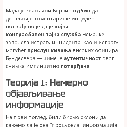
Мада је званични Берлин
одбио
да
детаљније коментарише инцидент,
потврђено је да је
војна
контраобавештајна служба
Немачке
започела истрагу инцидента, као и истрагу
могућег
прислушкивања
високих официра
Бундесвера — чиме је
аутентичност
овог
снимка имплицитно
потврђена
.
Теорија 1: Намерно
објављивање
информације
На први поглед, били бисмо склони да
кажемо да је ова ”процурела” информација