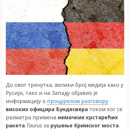
До овог тренутка, велики број медија како у
Русији, тако и на Западу објавио је
информацију о
процурелом разговору
високих официра Бундесвера
током ког се
разматра примена
немачких крстарећих
ракета
Taurus
за
рушење Кримског моста
.