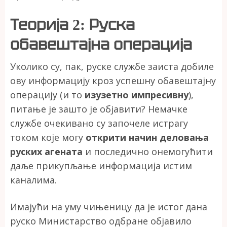
Теорија 2: Руска
обавештајна операција
Уколико су, пак, руске службе заиста добиле
ову информацију кроз успешну обавештајну
операцију (и то
изузетно импресивну
),
питање је зашто је објавити? Немачке
службе очекивано су започеле истрагу
током које могу
открити начин деловања
руских агената
и последично онемогућити
даље прикупљање информација истим
каналима.
Имајући на уму чињеницу да је истог дана
руско Министарство одбране објавило