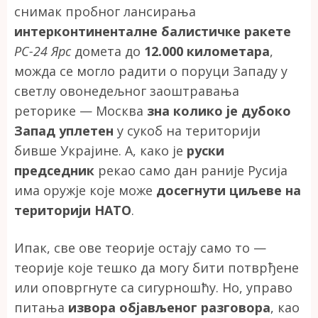
снимак пробног лансирања
интерконтиненталне балистичке ракете
РС-24 Ярс
домета до
12.000 километара
,
можда се могло радити о поруци Западу у
светлу овонедељног заоштравања
реторике — Москва
зна колико је дубоко
Запад уплетен
у сукоб на територији
бивше Украјине. А, како је
руски
председник
рекао само дан раније Русија
има оружје које може
досегнути циљеве на
територији НАТО
.
Ипак, све ове теорије остају само то —
теорије које тешко да могу бити потврђене
или оповргнуте са сигурношћу. Но, управо
питања
извора објављеног разговора
, као