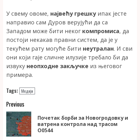
У свему овоме,
највећу грешку
ипак јесте
направио сам Дуров верујући да са
Западом може бити неког
компромиса
, да
постоји некакав правни систем, да је у
текућем рату могуће бити
неутралан
. И сви
они који гаје сличне илузије требало би да
извуку
неопходне закључке
из његовог
примера.
Tags:
Медији
Continue
Previous
Reading
Почетак борби за Новогродовку и
Pr
ватрена контрола над трасом
po
О0544