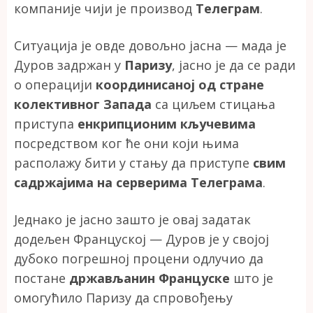
компаније чији је производ
Телеграм
.
Ситуација је овде довољно јасна — мада је
Дуров задржан у
Паризу
, јасно је да се ради
о операцији
координисаној од стране
колективног Запада
са циљем стицања
приступа
енкрипционим кључевима
посредством ког ће они који њима
располажу бити у стању да приступе
свим
садржајима на серверима Телеграма
.
Једнако је јасно зашто је овај задатак
додељен Француској — Дуров је у својој
дубоко погрешној процени одлучио да
постане
држављанин Француске
што је
омогућило Паризу да спровођењу