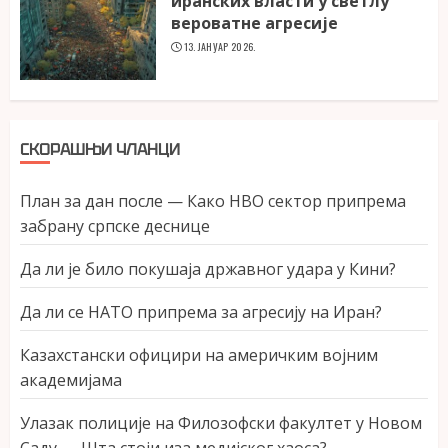
иранских власти у светлу
вероватне агресије
13. ЈАНУАР 2026.
СКОРАШЊИ ЧЛАНЦИ
План за дан после — Како НВО сектор припрема
забрану српске деснице
Да ли је било покушаја државног удара у Кини?
Да ли се НАТО припрема за агресију на Иран?
Казахстански официри на америчким војним
академијама
Улазак полиције на Филозофски факултет у Новом
Саду — Шта стоји иза медијског хаоса?