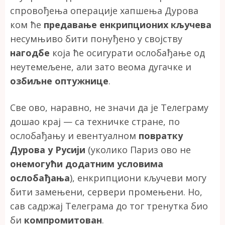
спровођења операције хапшења Дурова
ком ће
предавање енкрипционих кључева
несумњиво бити понуђено у својству
нагодбе
која ће осигурати ослобађање од
неутемељене, али зато веома дугачке и
озбиљне оптужнице
.
Све ово, наравно, не значи да је Телеграму
дошао крај — са техничке стране, по
ослобађању и евентуалном
повратку
Дурова у Русији
(уколико Париз ово не
онемогући додатним условима
ослобађања
), енкрипциони кључеви могу
бити замењени, сервери промењени. Но,
сав садржај Телеграма до тог тренутка био
би
компромитован
.