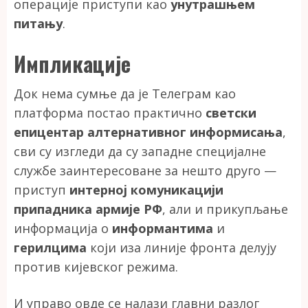
операције приступи као
унутрашњем
питању
.
Импликације
Док нема сумње да је Телеграм као
платформа постао практично
светски
епицентар алтернативног информисања
,
сви су изгледи да су западне специјалне
службе заинтересоване за нешто друго —
приступ
интерној комуникацији
припадника армије РФ
, али и прикупљање
информација о
информантима
и
герилцима
који иза линије фронта делују
против кијевског режима.
И управо овде се налази главни разлог