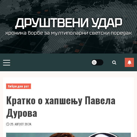
Skip
to
content
ДРУШТВЕНИ УДАР
хроника борбе за мултиполарни светски поредак
Primary
Menu
Хибридни рат
Кратко о хапшењу Павела
Дурова
25. АВГУСТ 2024.