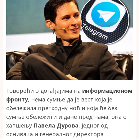
Говорећи о догађајима на
информационом
фронту
, нема сумње да је вест која је
обележила претходну ноћ и која ће без
сумње обележити и дане пред нама, она о
хапшењу
Павела Дурова
, једног од
оснивача и генералног директора