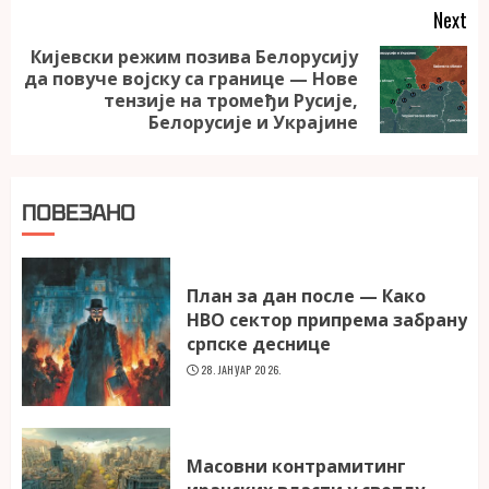
Next
Кијевски режим позива Белорусију
да повуче војску са границе — Нове
Next
тензије на тромеђи Русије,
post:
Белорусије и Украјине
ПОВЕЗАНО
План за дан после — Како
НВО сектор припрема забрану
српске деснице
28. ЈАНУАР 2026.
Масовни контрамитинг