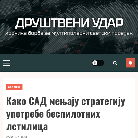
Skip
to
content
ДРУШТВЕНИ УДАР
хроника борбе за мултиполарни светски поредак
Primary
Menu
Анализе
Како САД мењају стратегију
употребе беспилотних
летилица
23. ЈУЛ 2024.