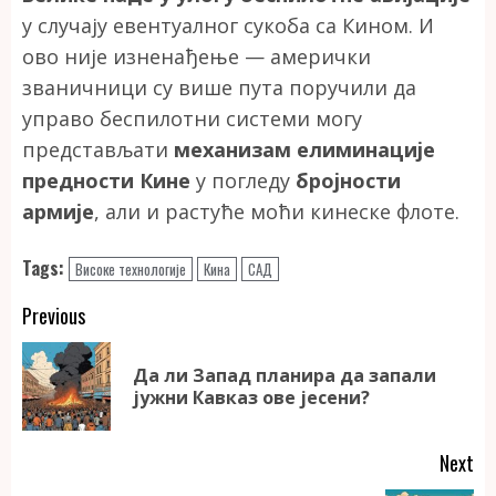
у случају евентуалног сукоба са Кином. И
ово није изненађење — амерички
званичници су више пута поручили да
управо беспилотни системи могу
представљати
механизам елиминације
предности Кине
у погледу
бројности
армије
, али и растуће моћи кинеске флоте.
Tags:
Високе технологије
Кина
САД
Continue
Previous
Reading
Да ли Запад планира да запали
Pr
јужни Кавказ ове јесени?
po
Next