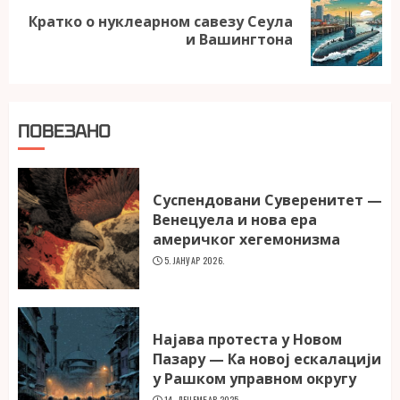
Кратко о нуклеарном савезу Сеула
Next
и Вашингтона
post:
ПОВЕЗАНО
Суспендовани Суверенитет —
Венецуела и нова ера
америчког хегемонизма
5. ЈАНУАР 2026.
Најава протеста у Новом
Пазару — Ка новој ескалацији
у Рашком управном округу
14. ДЕЦЕМБАР 2025.