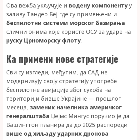
Ова вежба укључује и
водену компоненту
у
заливу Тандер Беј где су примењени и
беспилотни системи морског базирања
слични онима које користе ОСУ за ударе на
руску Црноморску флоту
.
Ка примени нове стратегије
Сви су изгледи, међутим, да САД не
модернизују своју стратегију употребе
беспилотне авијације због сукоба на
територији бивше Украјине — прошлог
месеца,
заменик начелника америчког
генералштаба
Џејмс Мингус поручио је да
Вашингтон планира да до 2025 распореди
више од хиљаду ударних дронова