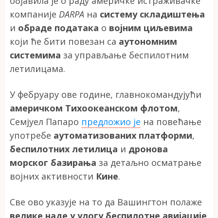
објавила је о раду америчке истраживачке
компаније
DARPA
на
систему складиштења
и
обраде података
о
војним циљевима
који ће бити повезан са
аутономним
системима
за управљање беспилотним
летилицама.
У фебруару ове године, главнокомандујући
америчком Тихоокеанском флотом
,
Семјуел Папаро
предложио је
на повећање
употребе
аутоматизованих платформи
,
беспилотних летилица
и
дронова
морског базирања
за детаљно осматрање
војних активности
Кине
.
Све ово указује на то да Вашингтон полаже
велике наде у улогу беспилотне авијације