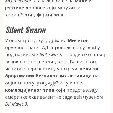
MQ-9 Reaper
, а далеко више на
мале
и
јефтине
дронове који могу бити
коришћени у форми
роја
.
Silent Swarm
У овом тренутку, у држави
Мичиген
,
оружане снаге САД спроводе војну вежбу
под називом
Silent Swarm
— ради се о првој
великој војној вежби у којој Вашингтон
испитује перспективу употребе
великог
броја малих беспилотних летилица
на
бојном пољу, укључујући ту и оне
комерцијалног типа
који представљају
америчке еквивалентне сада већ чувеном
DJI Mavic 3
.