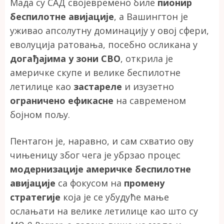
Мада су САД својевремено биле
пионир
беспилотне авијације
, а Вашингтон је
уживао апсолутну доминацију у овој сфери,
еволуција ратовања, посебно осликана у
догађајима у зони СВО
, открила је
америчке скупе и велике беспилотне
летилице као
застареле
и изузетно
ограничено ефикасне
на савременом
бојном пољу.
Пентагон је, наравно, и сам схватио ову
чињеницу због чега је убрзао процес
модернизације америчке беспилотне
авијације
са фокусом на
промену
стратегије
која је се убудуће мање
ослањати на велике летилице као што су