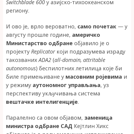
Switchblade 600
у азијско-тихоокеанском
региону.
И ово је, врло вероватно,
само почетак
— у
августу прошле године,
америчко
Министарство одбране
објавило је о
пројекту
Replicator
који подразумева израду
такозваних
ADA2
(
all-domain, attritable
autonomous
) беспилотних летилица које би
биле примењиване у
масовним ројевима
и
у режиму
аутономног управљања
, уз
перспективу укључивања система
вештачке интелигенције
.
Паралелно са овом објавом,
заменица
министра одбране САД
Кејтлин Хикс