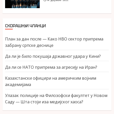
СКОРАШЊИ ЧЛАНЦИ
План за дан после — Како НВО сектор припрема
забрану српске деснице
Да ли је било покушаја државног удара у Кини?
Да ли се НАТО припрема за агресију на Иран?
Казахстански официри на америчким војним
академијама
Улазак полиције на Филозофски факултет у Новом
Саду — Шта стоји иза медијског хаоса?