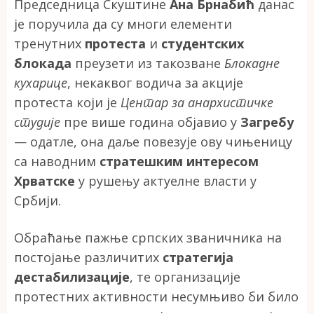
Председница Скуштине
Ана Брнабић
данас
је поручила да су многи елементи
тренутних
протеста
и
студентских
блокада
преузети из такозване
Блокадне
кухарице
, некаквог водича за акције
протеста који је
Центар за анархистичке
студије
пре више година објавио у
Загребу
— одатле, она даље повезује ову чињеницу
са наводним
стратешким интересом
Хрватске
у рушењу актуелне власти у
Србији.
Обраћање пажње српских званичника на
постојање различитих
стратегија
дестабилизације
, те организације
протестних активности несумњиво би било