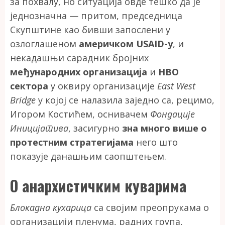
за похвалу, но ситуација овде тешко да је
једнозначна — притом, председница
Скупштине као бивши запослени у
озлоглашеном
америчком USAID-у
, и
некадашњи сарадник бројних
међународних организација
и
НВО
сектора
у оквиру организације
East West
Bridge
у којој се налазила заједно са, рецимо,
Игором Костићем, оснивачем
Фондације
Иницијатива
, засигурно
зна много више о
протестним стратегијама
него што
показује данашњим саопштењем.
О анархистичким куварима
Блокадна кухарица
са својим преопрукама о
организацији пленума, радних група,