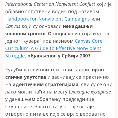
International Center on Nonviolent Conflict
који је
објавио сопствени водич под називом
Handbook for Nonviolent Campaigns
или
Canvas
који су основали
некадашњи
чланови српског Отпора
који стоји иза још
једног ”кувара” под називом
Canvas Core
Curiculum: A Guide to Effective Nonviolent
Struggle
,
објављеног у Србији 2007
.
Будући да сви ови текстови садрже
врло
слична упутства
и заснивају се практично
на
идентичним стратегијама
, сви су се они
лако могли наћи на месту
Блокадне кухарице
у данашњем обраћању председнице
Скупштине. Зашто нису остаје остаје
отворено питање које се врло вероватно