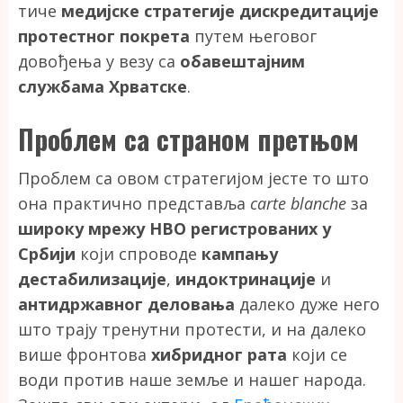
тиче
медијске стратегије дискредитације
протестног покрета
путем његовог
довођења у везу са
обавештајним
службама Хрватске
.
Проблем са страном претњом
Проблем са овом стратегијом јесте то што
она практично представља
carte blanche
за
широку мрежу НВО регистрованих у
Србији
који спроводе
кампању
дестабилизације
,
индоктринације
и
антидржавног деловања
далеко дуже него
што трају тренутни протести, и на далеко
више фронтова
хибридног рата
који се
води против наше земље и нашег народа.