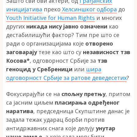
Зашто сви ови актери, од
Грађанских
иницијатива
преко
Хелсиншког одбора
до
Youth Initiative for Human Rights
и многих
других
никада нису јавно означени
као
дестабилишући фактор? Тим пре што се
ради о организацијама које
отворено
заговарају
тезе као што су
независност тзв
Косова*
, одговорност Србије за
тзв
геноцид у Сребреници
или
шира
одговорност Србије за ратове деведесетих
?
Фокусирајући се на
спољну претњу
, притом
са јасним циљем
пласирања одређеног
наратива
, председница Скупштине данас је
задала тежак ударац борби против
антидржавних снага које делују
унутар
наше земље
, а које сада могу бити