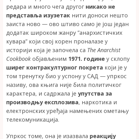
редара и много чега другог
никако не
представља изузетак
нити доноси нешто
заиста ново — ово штиво само је још један
додатак широком жанру ”анархистичких
кувара” који свој корен проналазе у
историји која је започела са
The Anarchist
Cookbook
објављеним
1971. године
у склопу
ширег контракултурног покрета
који је у
том тренутку био у успону у САД — упркос
називу, ова књига није била политичког
карактера, и садржала је
упутства за
производњу експлозива
, наркотика и
електронских уређаја намењених ометању
телекомуникација.
Упркос томе, она је изазвала
реакцију