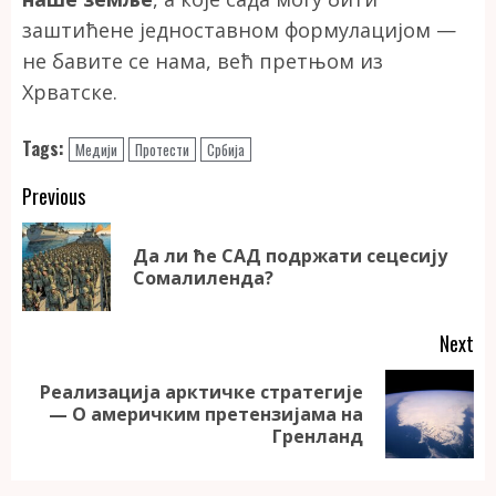
заштићене једноставном формулацијом —
не бавите се нама, већ претњом из
Хрватске.
Tags:
Медији
Протести
Србија
Continue
Previous
Reading
Да ли ће САД подржати сецесију
Pr
Сомалиленда?
po
Next
Реализација арктичке стратегије
Next
— О америчким претензијама на
post:
Гренланд