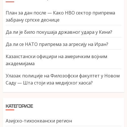
План за дан после — Како НВО сектор припрема
забрану српске деснице
Да ли је било покушаја државног удара у Кини?
Да ли се НАТО припрема за агресију на Иран?
Казахстански официри на америчким војним
академијама
Улазак полиције на Филозофски факултет у Новом
Саду — Шта стоји иза медијског хаоса?
КАТЕГОРИЈЕ
Азијско-тихоокеански регион