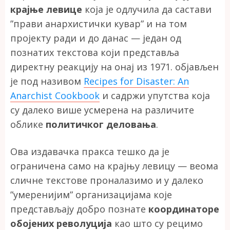
крајње левице
која је одлучила да састави
”прави анархистички кувар” и на том
пројекту ради и до данас — један од
познатих текстова који представља
директну реакцију на онај из 1971. објављен
је под називом
Recipes for Disaster: An
Anarchist Cookbook
и садржи упутства која
су далеко више усмерена на различите
облике
политичког деловања
.
Ова издавачка пракса тешко да је
ограничена само на крајњу левицу — веома
сличне текстове проналазимо и у далеко
”умеренијим” организацијама које
представљају добро познате
координаторе
обојених револуција
као што су рецимо