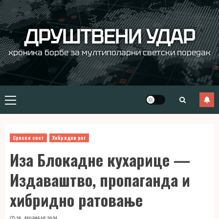
Skip
to
content
ДРУШТВЕНИ УДАР
хроника борбе за мултиполарни светски поредак
Primary
Menu
Српски свет
Хибридни рат
Иза Блокадне кухарице —
Издаваштво, пропаганда и
хибридно ратовање
26. ДЕЦЕМБАР 2024.