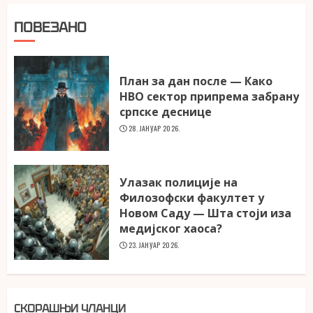
ПОВЕЗАНО
План за дан после — Како
НВО сектор припрема забрану
српске деснице
28. ЈАНУАР 2026.
Улазак полиције на
Филозофски факултет у
Новом Саду — Шта стоји иза
медијског хаоса?
23. ЈАНУАР 2026.
СКОРАШЊИ ЧЛАНЦИ