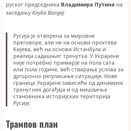
руског председника
Владимира Путина
на
заседању
Клуба Валдај
:
Русија је отворена за мировне
преговоре, али не на основи прохтева
Кијева, већ на основи Истанбула и
реалија садашњег тренутка. У Украјини
није потребно примирје на пола сата
или пола године, већ стварање услова за
дугорочно регулисање ситуације. Нове
границе Украјине зависиће од динамике
тренутних догађаја и од мишљења
становника историјских територија
Русије.
Трампов план