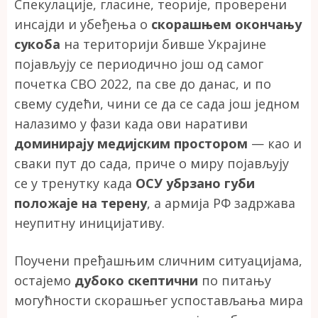
Спекулације, гласине, теорије, проверени
инсајди и убеђења о
скорашњем окончању
сукоба
на територији бивше Украјине
појављују се периодично још од самог
почетка СВО 2022, па све до данас, и по
свему судећи, чини се да се сада још једном
налазимо у фази када ови наративи
доминирају медијским простором
— као и
сваки пут до сада, приче о миру појављују
се у тренутку када
ОСУ убрзано губи
положаје на терену
, а армија РФ задржава
неупитну иницијативу.
Поучени пређашњим сличним ситуацијама,
остајемо
дубоко скептични
по питању
могућности скорашњег успостављања мира