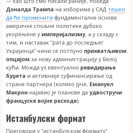
— као што смо писали раније, победа
Доналда Трампа
на изборима у САД
тешко
да ће променити
фундаменталне основе
америчке спољне политике дубоко
укорењене у
империјализму
, а у складу с
тим, и наставак ”рата до последњег
Украјинца” чини се потпуно
прихватљивом
опцијом
за нову администрацију у Белој
кући. Можда уз евентуално
ревидирање
буџета
и активније суфинансирање од
стране партнера (колико јуче,
Емануел
Макрон
најавио је планове да
удвостручи
француске војне расходе
).
Истанбулски формат
Преговори у ”истанбулском формату”