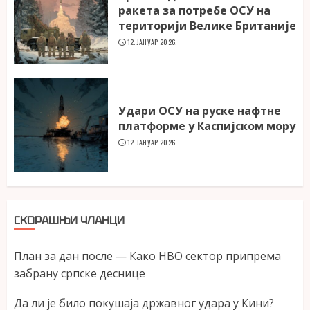
ракета за потребе ОСУ на
територији Велике Британије
12. ЈАНУАР 2026.
Удари ОСУ на руске нафтне
платформе у Каспијском мору
12. ЈАНУАР 2026.
СКОРАШЊИ ЧЛАНЦИ
План за дан после — Како НВО сектор припрема
забрану српске деснице
Да ли је било покушаја државног удара у Кини?