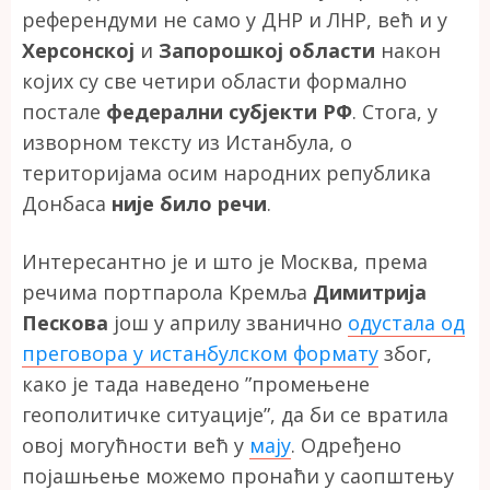
референдуми не само у ДНР и ЛНР, већ и у
Херсонској
и
Запорошкој области
након
којих су све четири области формално
постале
федерални субјекти РФ
. Стога, у
изворном тексту из Истанбула, о
територијама осим народних република
Донбаса
није било речи
.
Интересантно је и што је Москва, према
речима портпарола Кремља
Димитрија
Пескова
још у априлу званично
одустала од
преговора у истанбулском формату
због,
како је тада наведено ”промењене
геополитичке ситуације”, да би се вратила
овој могућности већ у
мају
. Одређено
појашњење можемо пронаћи у саопштењу