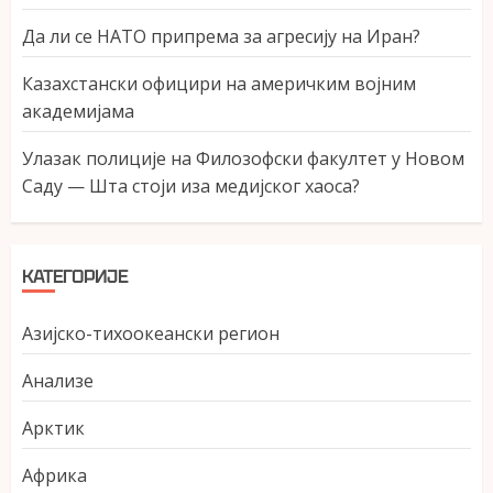
Да ли се НАТО припрема за агресију на Иран?
Казахстански официри на америчким војним
академијама
Улазак полиције на Филозофски факултет у Новом
Саду — Шта стоји иза медијског хаоса?
КАТЕГОРИЈЕ
Азијско-тихоокеански регион
Анализе
Арктик
Африка