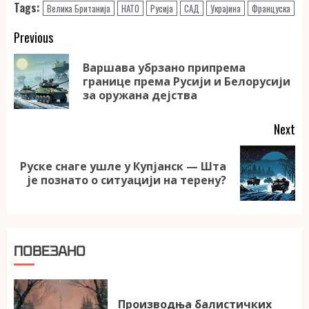
Tags:
Велика Британија
НАТО
Русија
САД
Украјина
Француска
Continue
Previous
Reading
Варшава убрзано припрема
Pr
границе према Русији и Белорусији
po
за оружана дејства
Next
Руске снаге ушле у Купјанск — Шта
Next
је познато о ситуацији на терену?
post:
ПОВЕЗАНО
Производња балистичких