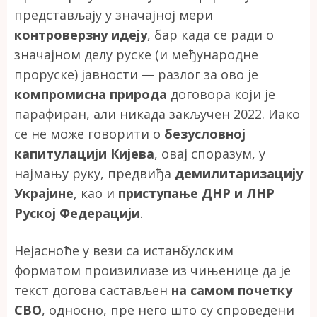
представљају у значајној мери
контроверзну идеју
, бар када се ради о
значајном делу руске (и међународне
проруске) јавности — разлог за ово је
компромисна природа
договора који је
парафиран, али никада закључен 2022. Иако
се не може говорити о
безусловној
капитулацији Кијева
, овај споразум, у
најмању руку, предвиђа
демилитаризацију
Украјине
, као и
приступање ДНР и ЛНР
Руској Федерацији
.
Нејасноће у вези са истанбулским
форматом произилиазе из чињенице да је
текст догова састављен
на самом почетку
СВО
, односно, пре него што су спроведени