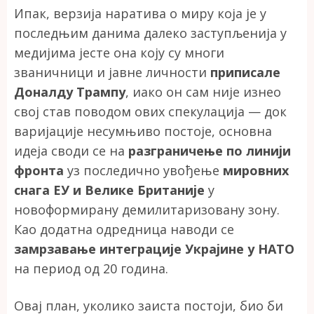
Ипак, верзија наратива о миру која је у
последњим данима далеко заступљенија у
медијима јесте она коју су многи
званичници и јавне личности
приписале
Доналду Трампу
, иако он сам није изнео
свој став поводом ових спекулација — док
варијације несумњиво постоје, основна
идеја своди се на
разграничење по линији
фронта
уз последично увођење
мировних
снага ЕУ и Велике Британије
у
новоформирану демилитаризовану зону.
Као додатна одредница наводи се
замрзавање интеграције Украјине у НАТО
на период од 20 година.
Овај план, уколико заиста постоји, био би