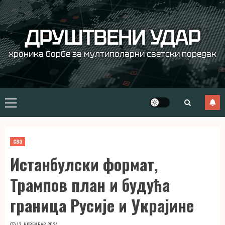
Skip
to
content
ДРУШТВЕНИ УДАР
хроника борбе за мултиполарни светски поредак
Primary
Menu
СВО
Истанбулски формат,
Трампов план и будућа
граница Русије и Украјине
13. НОВЕМБАР 2024.