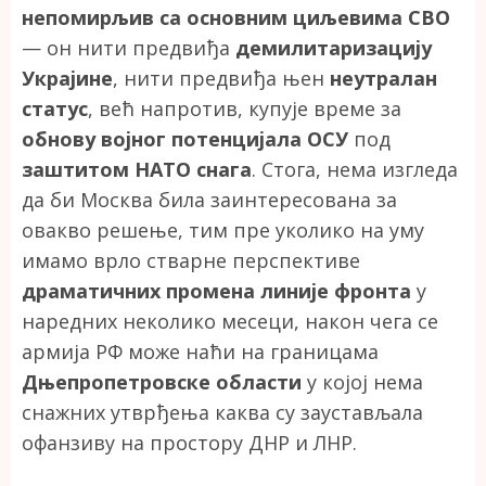
непомирљив са основним циљевима СВО
— он нити предвиђа
демилитаризацију
Украјине
, нити предвиђа њен
неутралан
статус
, већ напротив, купује време за
обнову војног потенцијала ОСУ
под
заштитом НАТО снага
. Стога, нема изгледа
да би Москва била заинтересована за
овакво решење, тим пре уколико на уму
имамо врло стварне перспективе
драматичних промена линије фронта
у
наредних неколико месеци, након чега се
армија РФ може наћи на границама
Дњепропетровске области
у којој нема
снажних утврђења каква су заустављала
офанзиву на простору ДНР и ЛНР.