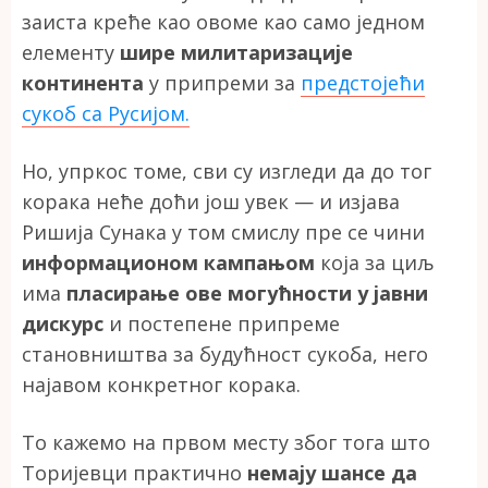
заиста креће као овоме као само једном
елементу
шире милитаризације
континента
у припреми за
предстојећи
сукоб са Русијом.
Но, упркос томе, сви су изгледи да до тог
корака неће доћи још увек — и изјава
Ришија Сунака у том смислу пре се чини
информационом кампањом
која за циљ
има
пласирање ове могућности у јавни
дискурс
и постепене припреме
становништва за будућност сукоба, него
најавом конкретног корака.
То кажемо на првом месту због тога што
Торијевци практично
немају шансе да