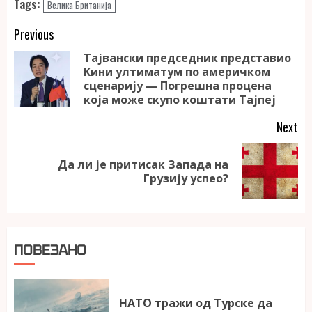
Tags:
Велика Британија
Continue
Previous
Reading
Тајвански председник представио
Кини ултиматум по америчком
Pr
сценарију — Погрешна процена
po
која може скупо коштати Тајпеј
Next
Да ли је притисак Запада на
Next
Грузију успео?
post:
ПОВЕЗАНО
НАТО тражи од Турске да