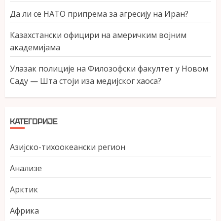
Да ли се НАТО припрема за агресију на Иран?
Казахстански официри на америчким војним
академијама
Улазак полиције на Филозофски факултет у Новом
Саду — Шта стоји иза медијског хаоса?
КАТЕГОРИЈЕ
Азијско-тихоокеански регион
Анализе
Арктик
Африка