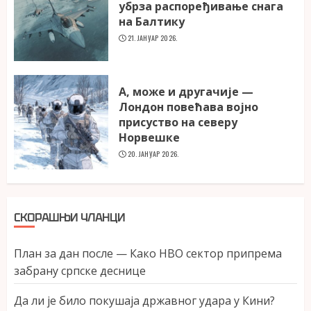
убрза распоређивање снага
на Балтику
21. ЈАНУАР 2026.
А, може и другачије —
Лондон повећава војно
присуство на северу
Норвешке
20. ЈАНУАР 2026.
СКОРАШЊИ ЧЛАНЦИ
План за дан после — Како НВО сектор припрема
забрану српске деснице
Да ли је било покушаја државног удара у Кини?