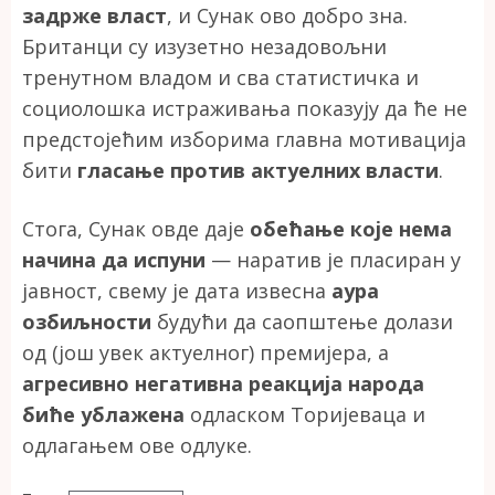
задрже власт
, и Сунак ово добро зна.
Британци су изузетно незадовољни
тренутном владом и сва статистичка и
социолошка истраживања показују да ће не
предстојећим изборима главна мотивација
бити
гласање против актуелних власти
.
Стога, Сунак овде даје
обећање које нема
начина да испуни
— наратив је пласиран у
јавност, свему је дата извесна
аура
озбиљности
будући да саопштење долази
од (још увек актуелног) премијера, а
агресивно негативна реакција народа
биће ублажена
одласком Торијеваца и
одлагањем ове одлуке.