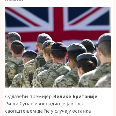
Одлазећи премијер
Велике Британије
Риши Сунак изненадио је јавност
саопштењем да ће у случају останка