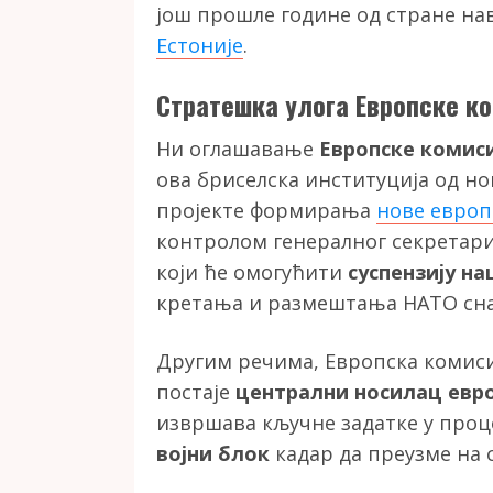
још прошле године од стране н
Естоније
.
Стратешка улога Европске ко
Ни оглашавање
Европске комиси
ова бриселска институција од н
пројекте формирања
нове европ
контролом генералног секретариј
који ће омогућити
суспензију н
кретања и размештања НАТО сна
Другим речима, Европска комиси
постаје
централни носилац евро
извршава кључне задатке у проц
војни блок
кадар да преузме на с