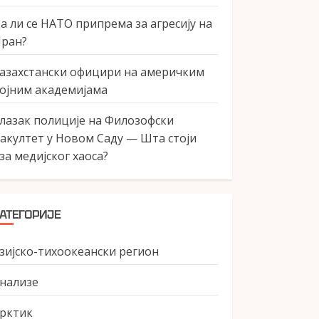
а ли се НАТО припрема за агресију на
ран?
азахстански официри на америчким
ојним академијама
лазак полиције на Филозофски
акултет у Новом Саду — Шта стоји
за медијског хаоса?
АТЕГОРИЈЕ
зијско-тихоокеански регион
нализе
рктик