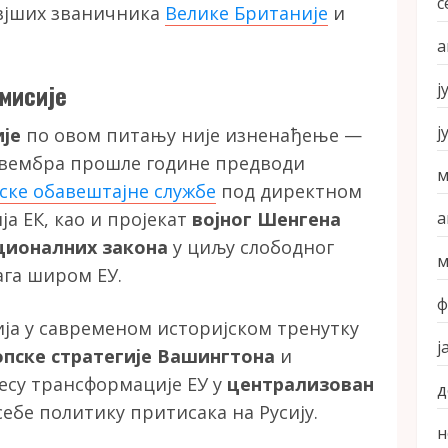
с
авјших званичника
Велике Британије
и
а
мисије
ј
ј
је
по овом питању није изненађење —
овембра прошле године предводи
м
ске обавештајне службе
под директном
а
а ЕК, као и пројекат
војног Шенгена
ационалних закона
у циљу слободног
м
га широм ЕУ.
ф
ја у савременом историјском тренутку
ј
пске стратегије Вашингтона
и
есу трансформације ЕУ у
централизован
д
ебе политику притисака на Русију.
н