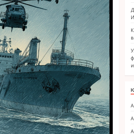
Д
И
К
в
У
ф
и
К
А
А
А