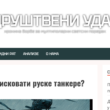
РУШТВЕНИ УД
хроника борбе за мултиполарни светски поредак
ИДНИ РАТ
АНАЛИЗЕ
О НАМА
С
исковати руске танкере?
П
п
Д
у