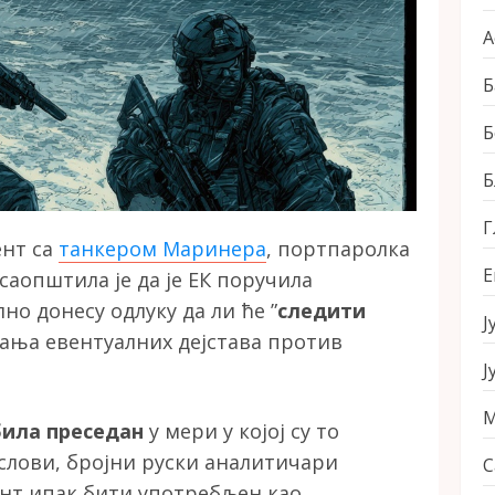
А
Б
Б
Б
Г
нт са
танкером Маринера
, портпаролка
Е
аопштила је да је ЕК поручила
о донесу одлуку да ли ће ”
следити
Ј
мања евентуалних дејстава против
Ј
М
била преседан
у мери у којој су то
лови, бројни руски аналитичари
С
ент ипак бити употребљен као