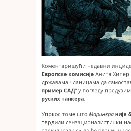
Коментаришући недавни инциде
Европске комисије
Анита Хипер с
државама чланицама да самосталн
пример САД
” у погледу предузи
руских танкера
.
Упркос томе што
Маринера
није 
тврдили сензационалистички нас
спекулисали су да ће овај инцид