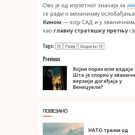
Ово је од изузетног значаја за
ам
се ради о механизму ослобађања
Кином
— коју САД и у званични
као
главну стратешку претњу
св
Tags:
ЕУ
Русија
Хладни рат ЕУ
Continue
Previous
Reading
Војни пораз или издаја
Шта је спорно у званичн
верзији догађаја у
Венецуели?
ПОВЕЗАНО
НАТО тражи од