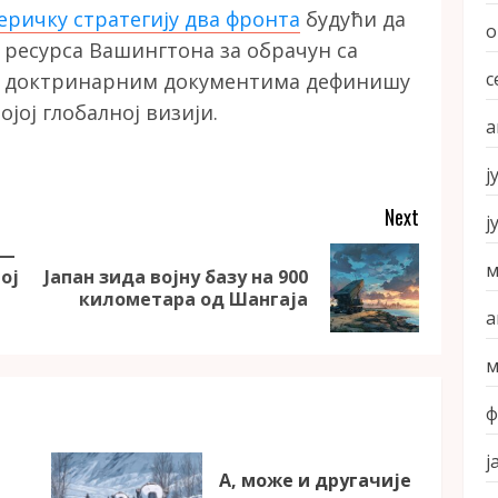
еричку стратегију два фронта
будући да
о
 ресурса Вашингтона за обрачун са
с
м доктринарним документима дефинишу
ојој глобалној визији.
а
ј
Next
ј
 —
м
ој
Јапан зида војну базу на 900
Previous
Next
километара од Шангаја
post:
post:
а
м
ф
ј
А, може и другачије