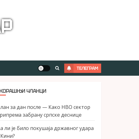
АР
ТЕЛЕГРАМ
КОРАШЊИ ЧЛАНЦИ
лан за дан после — Како НВО сектор
рипрема забрану српске деснице
а ли је било покушаја државног удара
 Кини?