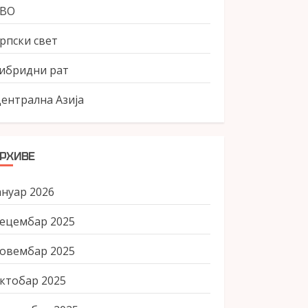
СВО
рпски свет
ибридни рат
ентрална Азија
РХИВЕ
ануар 2026
ецембар 2025
овембар 2025
ктобар 2025