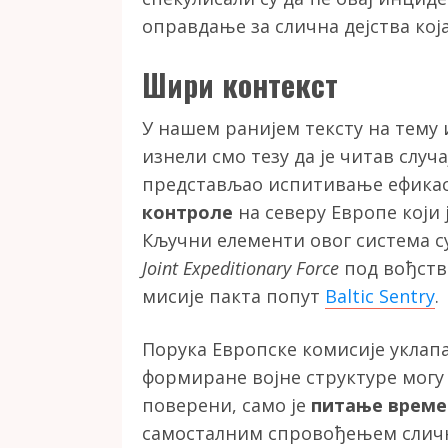
оправдање за слична дејства која
Шири контекст
У нашем ранијем тексту на тему
изнели смо тезу да је читав случ
представљао испитивање ефика
контроле
на северу Европе који
Кључни елементи овог система с
Joint Expeditionary Force
под вођст
мисије пакта попут
Baltic Sentry
.
Порука Европске комисије уклапа 
формиране војне структуре могу 
поверени, само је
питање време
самосталним спровођењем слични