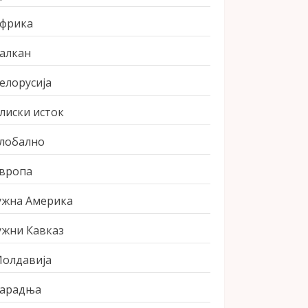
фрика
алкан
елорусија
лиски исток
лобално
вропа
ужна Америка
ужни Кавказ
олдавија
арадња