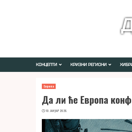
Skip
to
Д
content
КОНЦЕПТИ
КРИЗНИ РЕГИОНИ
ХИБР
Европа
Да ли ће Европа конф
10. ЈАНУАР 2026.