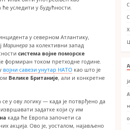
 ће уследити у будућности.
С
Х
 инцидента у северном Атлантику,
Ц
ај
Маринера
за колективни запад
сности
система војне поморске
 је формиран током претходне године.
А
у
војни савези унутар НАТО
као што је
вом
Велике Британије
, али и конкретне
ј
д
се у ову логику — када је потврђено да
н
извршавати задатке који су им
на
када ће Европа започети са
о
х акција. Ово је, уосталом, најављено