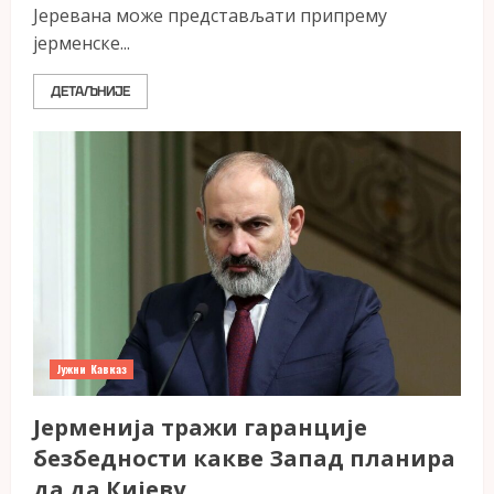
Јеревана може представљати припрему
јерменске...
ДЕТАЉНИЈЕ
Јужни Кавказ
Јерменија тражи гаранције
безбедности какве Запад планира
да да Кијеву