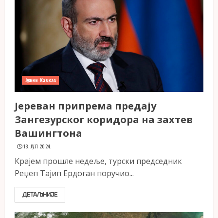
Јужни Кавказ
Јереван припрема предају
Зангезурског коридора на захтев
Вашингтона
18. ЈУЛ 2024.
Крајем прошле недеље, турски председник
Реџеп Тајип Ердоган поручио...
ДЕТАЉНИЈЕ