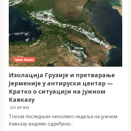
Јужни Кавказ
Изолација Грузије и претварање
Јерменије у антируски центар —
Кратко о ситуацији на јужном
Кавказу
9. ЈУЛ 2024.
Током последњих неколико недеља на јужном
Кавказу видимо одређено...