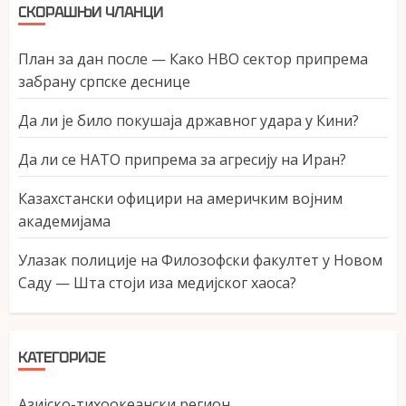
СКОРАШЊИ ЧЛАНЦИ
План за дан после — Како НВО сектор припрема
забрану српске деснице
Да ли је било покушаја државног удара у Кини?
Да ли се НАТО припрема за агресију на Иран?
Казахстански официри на америчким војним
академијама
Улазак полиције на Филозофски факултет у Новом
Саду — Шта стоји иза медијског хаоса?
КАТЕГОРИЈЕ
Азијско-тихоокеански регион