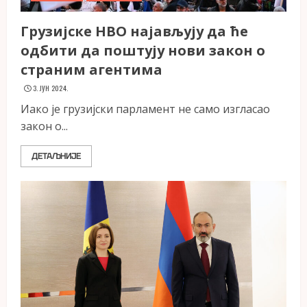
Грузијске НВО најављују да ће
одбити да поштују нови закон о
страним агентима
3. ЈУН 2024.
Иако је грузијски парламент не само изгласао
закон о...
ДЕТАЉНИЈЕ