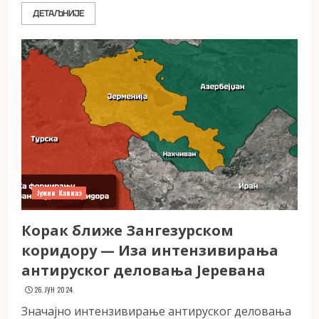
ДЕТАЉНИЈЕ
Јужни Кавказ
Корак ближе Зангезурском
коридору — Иза интензивирања
антируског деловања Јеревана
26. ЈУН 2024.
Значајно интензивирање антируског деловања