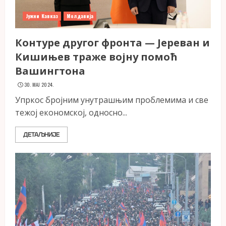
Јужни Кавказ
Молдавија
Контуре другог фронта — Јереван и
Кишињев траже војну помоћ
Вашингтона
30. МАЈ 2024.
Упркос бројним унутрашњим проблемима и све
тежој економској, односно...
ДЕТАЉНИЈЕ