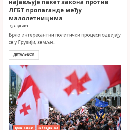
најављује пакет закона против
ЛГБТ пропаганде међу
малолетницима
4. ЈУН 2024.
Врло интересантни политички процеси одвијају
се у Грузији, земљи...
ДЕТАЉНИЈЕ
Јужни Кавказ
Хибридни рат