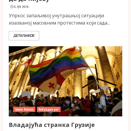
6. ЈУН 2024.
Упркос запаљивој унутрашњој ситуацији
изазваној масовним протестима који сада...
ДЕТАЉНИЈЕ
Јужни Кавказ
Хибридни рат
Владајућа странка Грузије