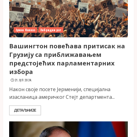
Јужни Кавказ
Хибридни рат
Вашингтон повећава притисак на
Грузију са приближавањем
предстојећих парламентарних
избора
21. ЈУЛ 2024.
Након своје посете Јерменији, специјална
изасланица америчког Стејт департмента...
ДЕТАЉНИЈЕ