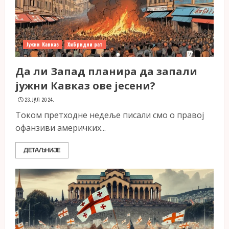
Јужни Кавказ
Хибридни рат
Да ли Запад планира да запали
јужни Кавказ ове јесени?
23. ЈУЛ 2024.
Током претходне недеље писали смо о правој
офанзиви америчких...
ДЕТАЉНИЈЕ