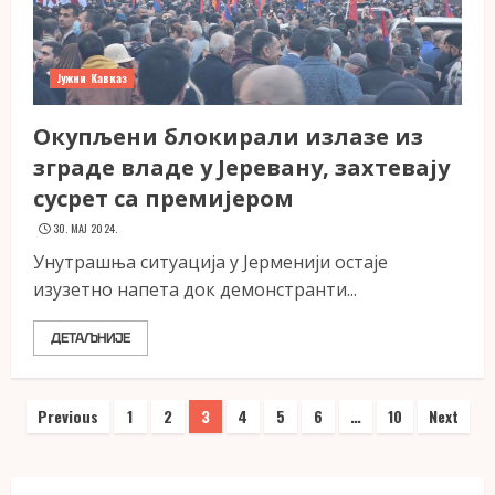
Јужни Кавказ
Окупљени блокирали излазе из
зграде владе у Јеревану, захтевају
сусрет са премијером
30. МАЈ 2024.
Унутрашња ситуација у Јерменији остаје
изузетно напета док демонстранти...
ДЕТАЉНИЈЕ
Пагинација
Previous
1
2
3
4
5
6
…
10
Next
чланака