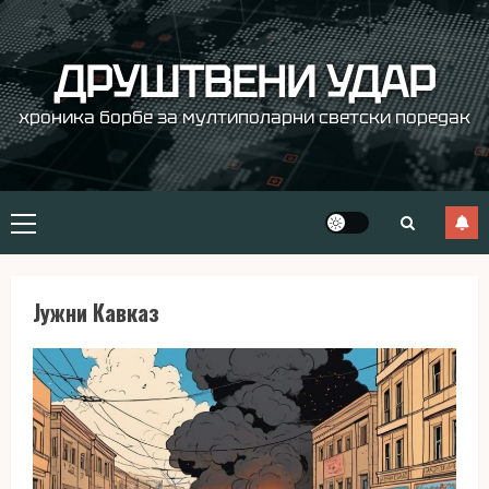
Skip
to
content
ДРУШТВЕНИ УДАР
хроника борбе за мултиполарни светски поредак
Primary
Menu
Јужни Кавказ