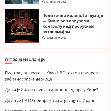
20. НОВЕМБАР 2025.
Политички колапс Гагаузије
— Кишињев преузима
контролу над проруском
аутономијом
19. НОВЕМБАР 2025.
СКОРАШЊИ ЧЛАНЦИ
План за дан после — Како НВО сектор припрема
забрану српске деснице
Да ли је било покушаја државног удара у Кини?
Да ли се НАТО припрема за агресију на Иран?