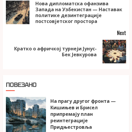
Reading
Нова дипломатска офанзива
Запада на Узбекистан — Наставак
Pr
политике дезинтеграције
po
постсовјетског простора
Next
Кратко о афричкој турнеји Јунус-
Next
Бек Јевкурова
post:
ПОВЕЗАНО
На прагу другог фронта —
Кишињев и Брисел
припремају план
реинтеграције
Придњестровља