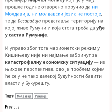
прошле године отворено поручио да
ни
Молдавија, ни молдавски језик не постоје
,
те да
Бесарабија
представља територију на
којој живе Румуни и која стога треба да
уђе
у састав Румуније
.
И управо због тога марионетски режим у
Кишињеву није ни најмање забринут за
катастрофалну економску ситуацију
— из
њихове перспективе, ово је проблем којим
ће се у не тако далекој будућности бавити
власти у Букурешту.
Tags:
Молдавија
Румунија
Continue
Previous