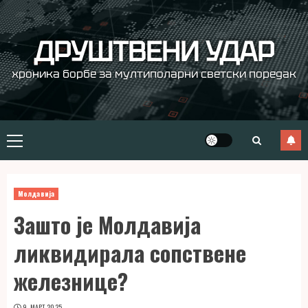
Skip
to
content
ДРУШТВЕНИ УДАР
хроника борбе за мултиполарни светски поредак
Primary
Menu
Молдавија
Зашто је Молдавија
ликвидирала сопствене
железнице?
9. МАРТ 2025.