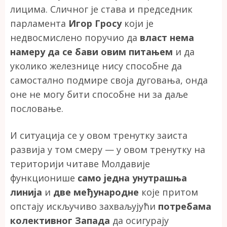
лицима. Сличног је става и председник
парламента
Игор Гросу
који је
недвосмислено поручио да
власт нема
намеру да се бави овим питањем
и да
уколико железнице нису способне да
самостално подмире своја дуговања, онда
оне не могу бити способне ни за даље
пословање.
И ситуација се у овом тренутку заиста
развија у том смеру — у овом тренутку на
територији читаве Молдавије
функционише
само једна унутрашња
линија
и
две међународне
које притом
опстају искључиво захваљујући
потребама
колективног Запада
да осигурају