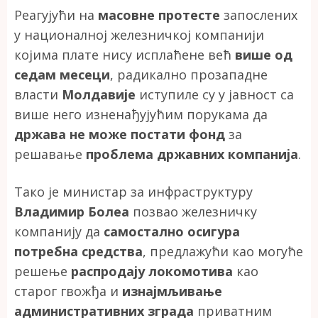
Реагујући на
масовне протесте
запослених
у националној железничкој компанији
којима плате нису исплаћене већ
више од
седам месеци
, радикално прозападне
власти
Молдавије
иступиле су у јавност са
више него изненађујућим порукама да
држава не може постати фонд
за
решавање
проблема државних компанија
.
Тако је министар за инфраструктуру
Владимир Болеа
позвао железничку
компанију да
самостално осигура
потребна средства
, предлажући као могуће
решење
распродају локомотива
као
старог гвожђа и
изнајмљивање
административних зграда
приватним