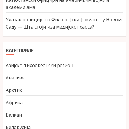
Казахстански официри на америчким војним
академијама
Улазак полиције на Филозофски факултет у Новом
Саду — Шта стоји иза медијског хаоса?
КАТЕГОРИЈЕ
Азијско-тихоокеански регион
Анализе
Арктик
Африка
Балкан
Белорусија