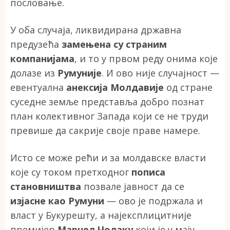
пословање.
У оба случаја, ликвидирана државна
предузећа
замењена су страним
компанијама
, и то у првом реду онима које
долазе из
Румуније
. И ово није случајност —
евентуална
анексија Молдавије
од стране
суседне земље представља добро познат
план колективног Запада који се не труди
превише да сакрије своје праве намере.
Исто се може рећи и за молдавске власти
које су током претходног
пописа
становништва
позвале јавност да се
изјасне као Румуни
— ово је подржала и
власт у Букурешту, а најексплицитније
премијер
Марчел Чолаку
који је у мају