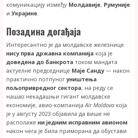
комуникацију између
Молдавије
,
Румуније
и
Украјине
.
Позадина догађаја
Интересантно је да молдавске железнице
нису прва државна компанија
која је
доведена до банкрота
током мандата
актуелне председнице
Маје Санду
— након
практично потпуног
уништења
пољопривредног сектора
, на реду се
нашао некадашњи гигант молдавске
економије, авио-компанија
Air Moldova
која
је у августу 2023 објавила да више не
располаже
ни једним исправним авионом
након чега је била приморана да обустави