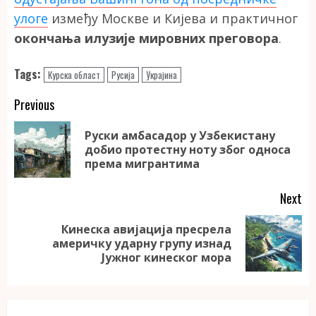
улоге
између Москве и Кијева и практичног
окончања илузије мировних преговора
.
Tags:
Курска област
Русија
Украјина
Continue
Previous
Reading
Руски амбасадор у Узбекистану
Pr
добио протестну ноту због односа
po
према мигрантима
Next
Кинеска авијација пресрела
Next
америчку ударну групу изнад
post:
Јужног кинеског мора