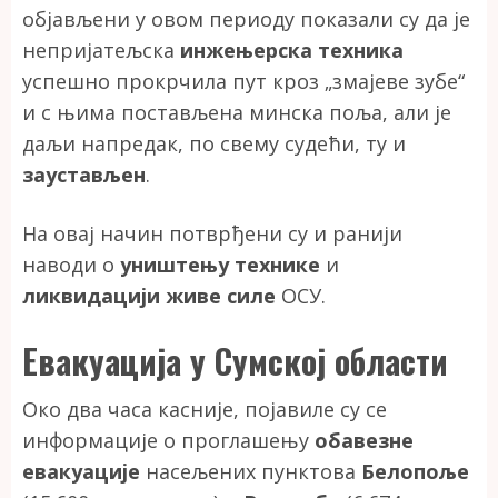
објављени у овом периоду показали су да је
непријатељска
инжењерска техника
успешно прокрчила пут кроз „змајеве зубе“
и с њима постављена минска поља, али је
даљи напредак, по свему судећи, ту и
заустављен
.
На овај начин потврђени су и ранији
наводи о
уништењу технике
и
ликвидацији живе силе
ОСУ.
Евакуација у Сумској области
Око два часа касније, појавиле су се
информације о проглашењу
обавезне
евакуације
насељених пунктова
Белопоље