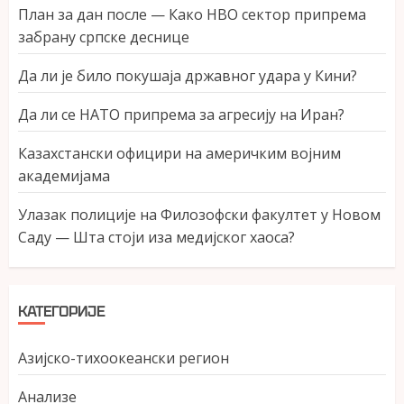
План за дан после — Како НВО сектор припрема
забрану српске деснице
Да ли је било покушаја државног удара у Кини?
Да ли се НАТО припрема за агресију на Иран?
Казахстански официри на америчким војним
академијама
Улазак полиције на Филозофски факултет у Новом
Саду — Шта стоји иза медијског хаоса?
КАТЕГОРИЈЕ
Азијско-тихоокеански регион
Анализе