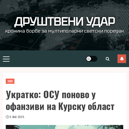
Skip
to
content
ДРУШТВЕНИ УДАР
хроника борбе за мултиполарни светски поредак
Primary
Menu
СВО
Укратко: ОСУ поново у
офанзиви на Курску област
5. МАЈ 2025.