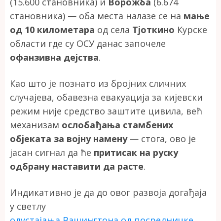
(15.600 становника) и
Ворожба
(6.674
становника) — оба места налазе се на
мање
од 10 километара
од села
Тјоткино
Курске
области где су ОСУ данас започеле
офанзивна дејства
.
Као што је познато из бројних сличних
случајева, обавезна евакуација за кијевски
режим није средство заштите цивила, већ
механизам
ослобађања стамбених
објеката за војну намену
— стога, ово је
јасан сигнал да ће
притисак на руску
одбрану наставити да расте
.
Индикативно је да до овог развоја догађаја
у светлу
одустајања Вашингтона од посредничке