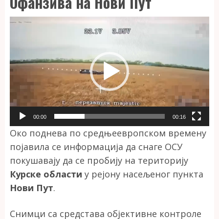
Офанзива на Нови Пут
Прегледач
видео
записа
00:00
00:16
Око поднева по средњеевропском времену
појавила се информација да снаге ОСУ
покушавају да се пробију на територију
Курске области
у рејону насељеног пункта
Нови Пут
.
Снимци са средстава објективне контроле