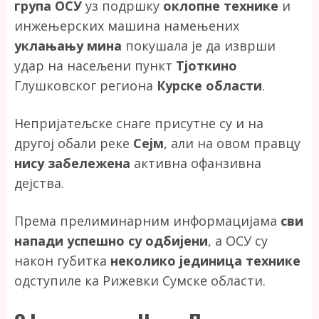
група ОСУ
уз подршку
оклопне технике
и
инжењерских машина намењених
уклањању мина
покушала је да изврши
удар на насељени пункт
Тјоткино
Глушковског региона
Курске области
.
Непријатељске снаге присутне су и на
другој обали реке
Сејм
, али на овом правцу
нису забележена
активна офанзивна
дејства.
Према прелиминарним информацијама
сви
напади успешно су одбијени
, а ОСУ су
након губитка
неколико јединица технике
одступиле ка Рижевки Сумске области.