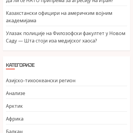
Да ли се НАТО припрема за агресију на Иран?
Казахстански официри на америчким војним
академијама
Улазак полиције на Филозофски факултет у Новом
Саду — Шта стоји иза медијског хаоса?
КАТЕГОРИЈЕ
Азијско-тихоокеански регион
Анализе
Арктик
Африка
Балкан