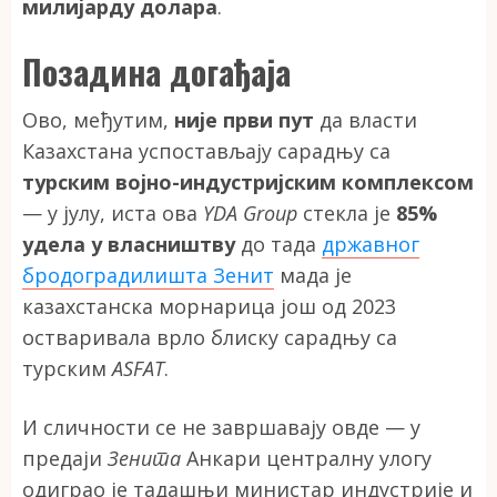
милијарду долара
.
Позадина догађаја
Ово, међутим,
није први пут
да власти
Казахстана успостављају сарадњу са
турским војно-индустријским комплексом
— у јулу, иста ова
YDA Group
стекла је
85%
удела у власништву
до тада
државног
бродоградилишта Зенит
мада је
казахстанска морнарица још од 2023
остваривала врло блиску сарадњу са
турским
ASFAT
.
И сличности се не завршавају овде — у
предаји
Зенита
Анкари централну улогу
одиграо је тадашњи министар индустрије и