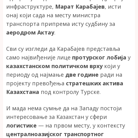
инфраструктуре,
Марат Карабајев
, исти
онај који сада на месту министра
транспорта припрема исту судбину за
аеродром Актау
.
Сви су изгледи да Карабајев представља
само највиђеније лице
протурског лобија
у
казахстанском политичком врху
који у
периоду од најмање
две године
ради на
пројекту превођења
стратешких актива
Казахстана
под контролу Турске.
И мада нема сумње да на Западу постоји
интересовање за Казахстан у сфери
логистике
— на првом месту, у контексту
централноазијског транспортног