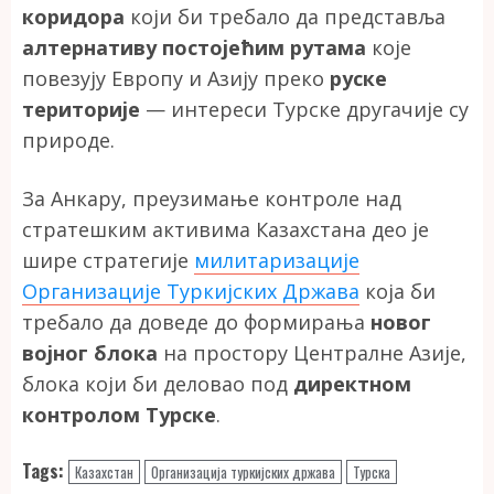
коридора
који би требало да представља
алтернативу постојећим рутама
које
повезују Европу и Азију преко
руске
територије
— интереси Турске другачије су
природе.
За Анкару, преузимање контроле над
стратешким активима Казахстана део је
шире стратегије
милитаризације
Организације Туркијских Држава
која би
требало да доведе до формирања
новог
војног блока
на простору Централне Азије,
блока који би деловао под
директном
контролом Турске
.
Tags:
Казахстан
Организација туркијских држава
Турска