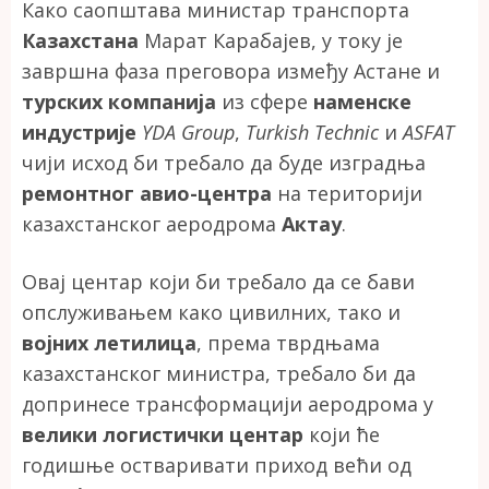
Како саопштава министар транспорта
Казахстана
Марат Карабајев, у току је
завршна фаза преговора између Астане и
турских компанија
из сфере
наменске
индустрије
YDA Group
,
Turkish Technic
и
ASFAT
чији исход би требало да буде изградња
ремонтног авио-центра
на територији
казахстанског аеродрома
Актау
.
Овај центар који би требало да се бави
опслуживањем како цивилних, тако и
војних летилица
, према тврдњама
казахстанског министра, требало би да
допринесе трансформацији аеродрома у
велики логистички центар
који ће
годишње остваривати приход већи од