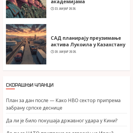
академијама
23. ЈАНУАР 2026.
САД планирају преузимање
актива Лукоила у Казахстану
20. ЈАНУАР 2026.
СКОРАШЊИ ЧЛАНЦИ
План за дан после — Како НВО сектор припрема
забрану српске деснице
Да ли је било покушаја државног удара у Кини?