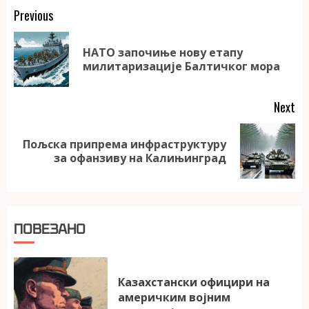
Continue
Previous
Reading
НАТО започиње нову етапу
Pr
милитаризације Балтичког мора
po
Next
Пољска припрема инфраструктуру
Next
за офанзиву на Калињинград
post:
ПОВЕЗАНО
Казахстански официри на
америчким војним