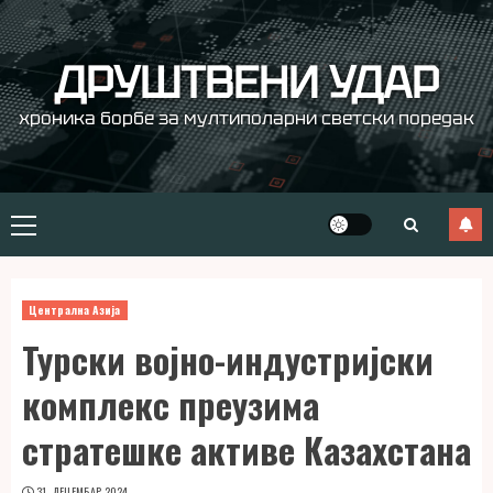
Skip
to
content
ДРУШТВЕНИ УДАР
хроника борбе за мултиполарни светски поредак
Primary
Menu
Централна Азија
Турски војно-индустријски
комплекс преузима
стратешке активе Казахстана
31. ДЕЦЕМБАР 2024.