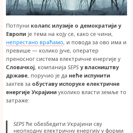
Потпуни
колапс илузије о демократији у
Европи
је тема на коју се, како се чини,
непрестано враћамо
, и повода за ово има и
превише — колико јуче, оператер
преносног система електричне енергије у
Словачкој
, компанија
SEPS
у власништву
државе
, поручио је да
неће испунити
захтев за
обуставу испоруке електричне
енергије Украјини
уколико власти земље то
затраже:
SEPS
ће обезбедити Украјини сву
неопходну електричну енергију у форми