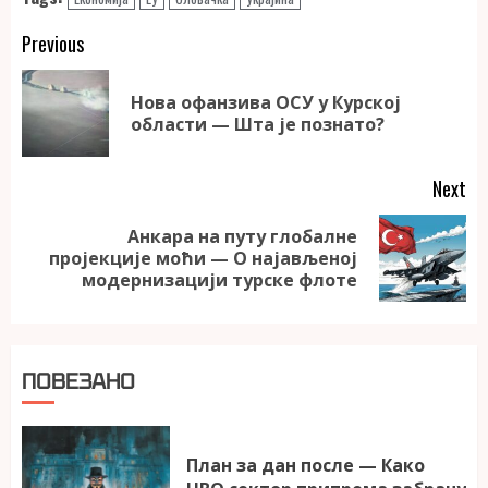
Continue
Previous
Reading
Нова офанзива ОСУ у Курској
Pr
области — Шта је познато?
po
Next
Анкара на путу глобалне
Next
пројекције моћи — О најављеној
post:
модернизацији турске флоте
ПОВЕЗАНО
План за дан после — Како