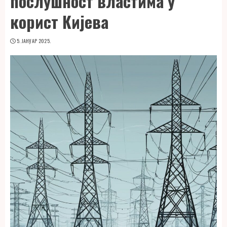
послушност властима у
корист Кијева
5. ЈАНУАР 2025.