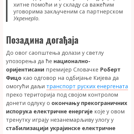
хитне помоћи и у складу са важећим
уговорима закљученим са партнерском
Укренерго
.
Позадина догађаја
До овог саопштења долази у светлу
упозорења да ће
национално-
оријентисани
премијер Словачке
Роберт
Фицо
као одговор на одбијање Кијева да
омогући даљи
транспорт руских енергената
преко територија под својом контролом
донети одлуку о
окончању прекограничних
испорука електричне енергије
које у овом
тренутку играју незанемарљиву улогу у
стабилизацији украјинске електричне