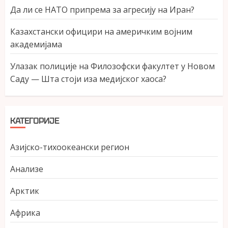
Да ли се НАТО припрема за агресију на Иран?
Казахстански официри на америчким војним
академијама
Улазак полиције на Филозофски факултет у Новом
Саду — Шта стоји иза медијског хаоса?
КАТЕГОРИЈЕ
Азијско-тихоокеански регион
Анализе
Арктик
Африка