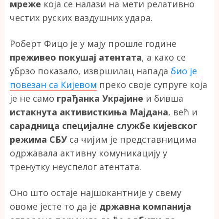
мреже
која се налази на мети релативно
честих руских ваздушних удара.
Роберт Фицо је у мају прошле године
преживео покушај атентата
, а како се
убрзо показало, извршилац напада
био је
повезан са Кијевом
преко своје супруге која
је не само
грађанка Украјине
и бивша
истакнута активисткиња Мајдана
, већ и
сарадница специјалне службе кијевског
режима СБУ
са чијим је представницима
одржавала активну комуникацију у
тренутку неуспелог атентата.
Оно што остаје најшокантније у свему
овоме јесте то да је
државна компанија