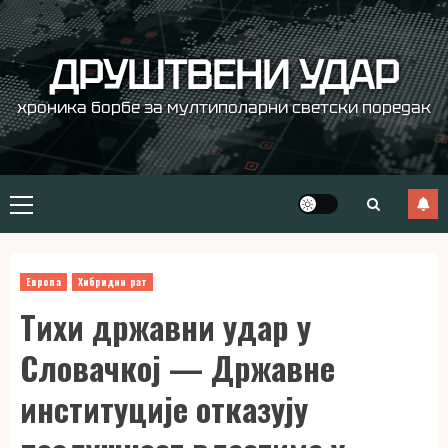
Skip
to
content
ДРУШТВЕНИ УДАР
хроника борбе за мултиполарни светски поредак
Primary
Menu
Европа
Хибридни рат
Тихи државни удар у
Словачкој — Државне
институције отказују