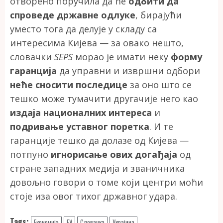
отворено поручила да ће
одбити да
спроведе државне одлуке
, бирајући
уместо тога да делује у складу са
интересима Кијева — за овако нешто,
словачки
SEPS
морао је имати неку
форму
гаранција
да управни и извршни одбори
неће сносити последице
за оно што се
тешко може тумачити другачије него као
издаја националних интереса
и
подривање уставног поретка
. И те
гаранције тешко да долазе од Кијева —
потпуно
игнорисање ових догађаја
од
стране западних медија и званичника
довољно говори о томе који центри моћи
стоје иза овог тихог државног удара.
Tags:
Економија
ЕУ
Словачка
Украјина