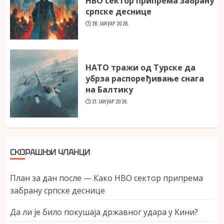
НВО сектор припрема забрану
српске деснице
28. ЈАНУАР 2026.
НАТО тражи од Турске да
убрза распоређивање снага
на Балтику
21. ЈАНУАР 2026.
СКОРАШЊИ ЧЛАНЦИ
План за дан после — Како НВО сектор припрема
забрану српске деснице
Да ли је било покушаја државног удара у Кини?