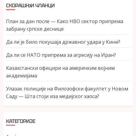
СКОРАШЊИ ЧЛАНЦИ
План за дан после — Како НВО сектор припрема
забрану српске деснице
Да ли је било покушаја државног удара у Кини?
Да ли се НАТО припрема за агресију на Иран?
Казахстански официри на америчким војним
академијама
Улазак полиције на Филозофски факултет у Новом
Саду — Шта стоји иза медијског хаоса?
КАТЕГОРИЈЕ