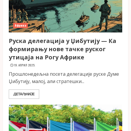
Африка
Руска делегација у Џибутију — Ка
формирању нове тачке руског
утицаја на Рогу Африке
19. АПРИЛ 2025.
Прошлонедељна посета делегације руске Думе
Џибутију, малој, али стратешки...
ДЕТАЉНИЈЕ