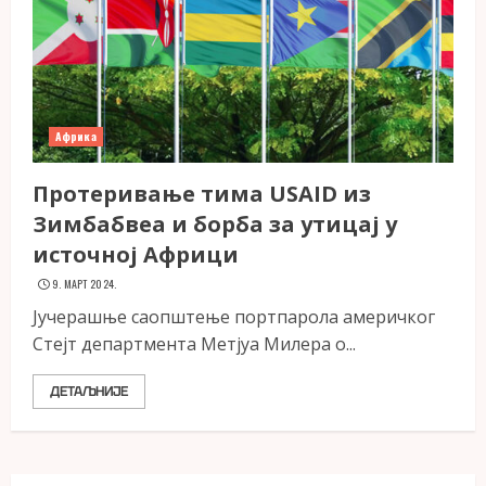
Африка
Протеривање тима USAID из
Зимбабвеа и борба за утицај у
источној Африци
9. МАРТ 2024.
Јучерашње саопштење портпарола америчког
Стејт департмента Метјуа Милера о...
ДЕТАЉНИЈЕ