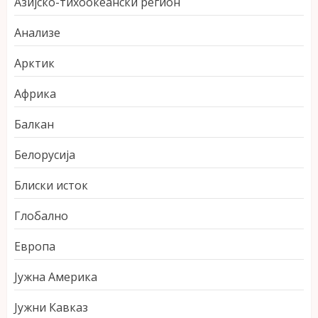
Азијско-тихоокеански регион
Анализе
Арктик
Африка
Балкан
Белорусија
Блиски исток
Глобално
Европа
Јужна Америка
Јужни Кавказ