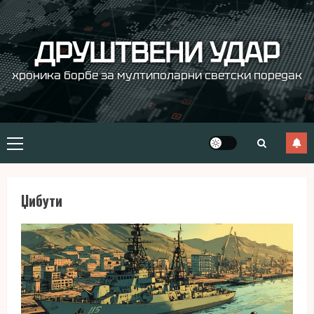
Skip
to
content
ДРУШТВЕНИ УДАР
хроника борбе за мултиполарни светски поредак
Primary
Menu
Џибути