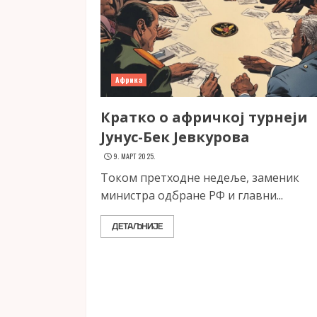
Африка
Кратко о афричкој турнеји
Јунус-Бек Јевкурова
9. МАРТ 2025.
Током претходне недеље, заменик
министра одбране РФ и главни...
ДЕТАЉНИЈЕ