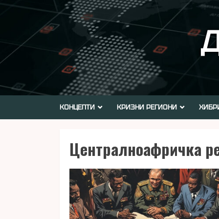
Skip
to
Д
content
КОНЦЕПТИ
КРИЗНИ РЕГИОНИ
ХИБР
Централноафричка р