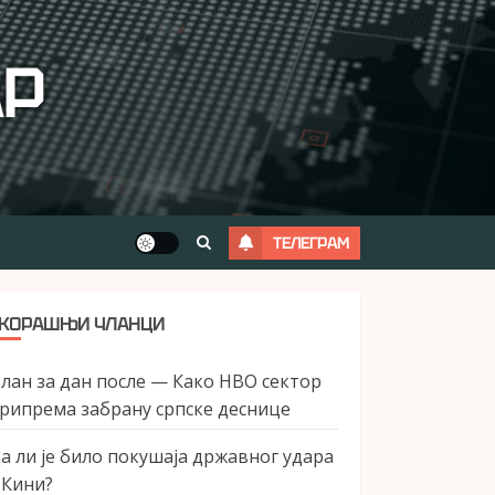
АР
ТЕЛЕГРАМ
КОРАШЊИ ЧЛАНЦИ
лан за дан после — Како НВО сектор
рипрема забрану српске деснице
а ли је било покушаја државног удара
 Кини?