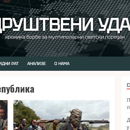
РУШТВЕНИ УД
хроника борбе за мултиполарни светски поредак
ИДНИ РАТ
АНАЛИЗЕ
О НАМА
епублика
С
П
п
Д
у