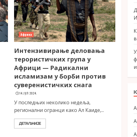
Д
И
К
Африка
в
Интензивирање деловања
У
терористичких група у
ф
Африци — Радикални
и
исламизам у борби против
суверенистичких снага
К
14. ЈУЛ 2024.
У последњих неколико недеља,
А
регионални огранци како Ал Каиде,...
А
ДЕТАЉНИЈЕ
А