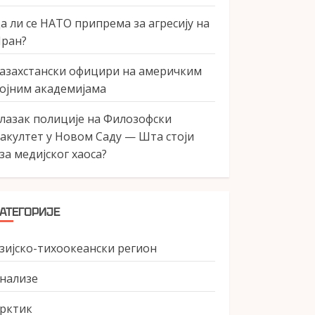
а ли се НАТО припрема за агресију на
ран?
азахстански официри на америчким
ојним академијама
лазак полиције на Филозофски
акултет у Новом Саду — Шта стоји
за медијског хаоса?
АТЕГОРИЈЕ
зијско-тихоокеански регион
нализе
рктик