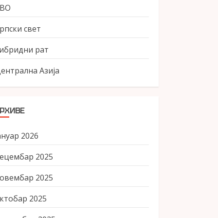
СВО
рпски свет
ибридни рат
ентрална Азија
РХИВЕ
ануар 2026
ецембар 2025
овембар 2025
ктобар 2025