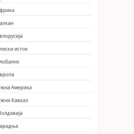
фрика
алкан
елорусија
лиски исток
лобално
вропа
ужна Америка
ужни Кавказ
олдавија
арадња