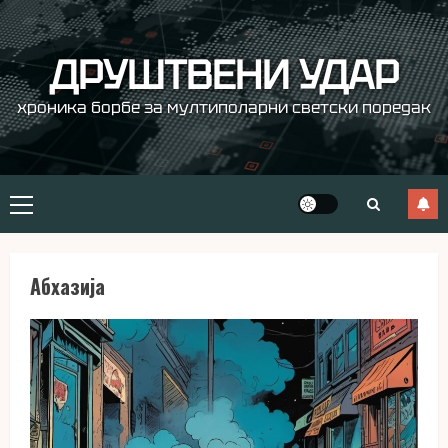
Skip
to
content
ДРУШТВЕНИ УДАР
хроника борбе за мултиполарни светски поредак
Primary
Menu
Абхазија