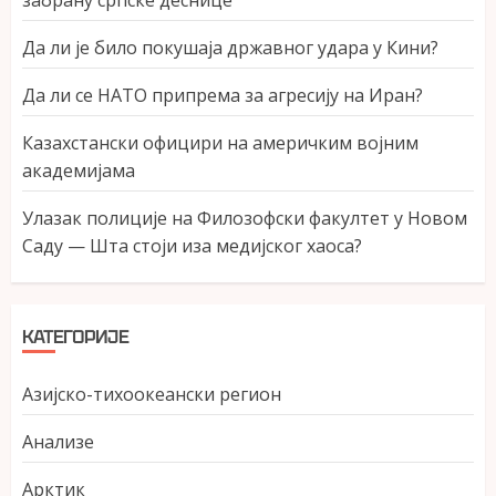
забрану српске деснице
Да ли је било покушаја државног удара у Кини?
Да ли се НАТО припрема за агресију на Иран?
Казахстански официри на америчким војним
академијама
Улазак полиције на Филозофски факултет у Новом
Саду — Шта стоји иза медијског хаоса?
КАТЕГОРИЈЕ
Азијско-тихоокеански регион
Анализе
Арктик