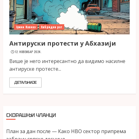
Јужни Кавказ
Хибридни рат
Антируски протести у Абхазији
12. НОВЕМБАР 2024.
Више је него интересантно да видимо насилне
антируске протесте...
ДЕТАЉНИЈЕ
СКОРАШЊИ ЧЛАНЦИ
План за дан после — Како НВО сектор припрема