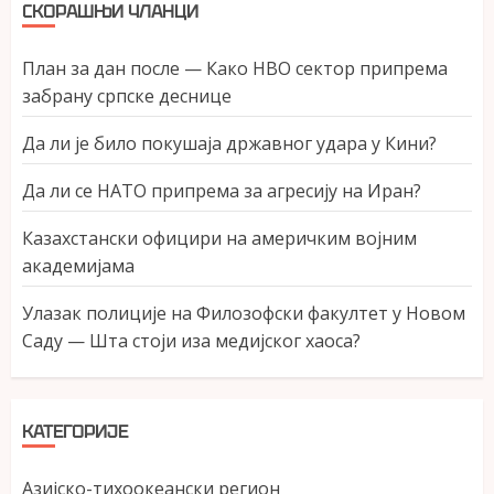
СКОРАШЊИ ЧЛАНЦИ
План за дан после — Како НВО сектор припрема
забрану српске деснице
Да ли је било покушаја државног удара у Кини?
Да ли се НАТО припрема за агресију на Иран?
Казахстански официри на америчким војним
академијама
Улазак полиције на Филозофски факултет у Новом
Саду — Шта стоји иза медијског хаоса?
КАТЕГОРИЈЕ
Азијско-тихоокеански регион