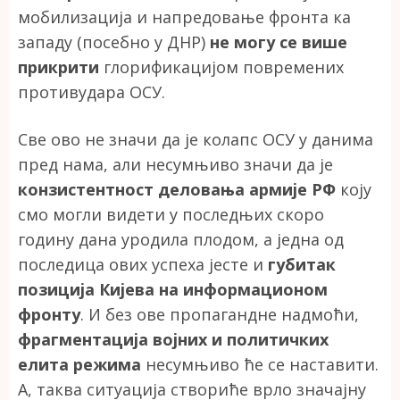
мобилизација и напредовање фронта ка
западу (посебно у ДНР)
не могу се више
прикрити
глорификацијом повремених
противудара ОСУ.
Све ово не значи да је колапс ОСУ у данима
пред нама, али несумњиво значи да је
конзистентност деловања армије РФ
коју
смо могли видети у последњих скоро
годину дана уродила плодом, а једна од
последица ових успеха јесте и
губитак
позиција Кијева на информационом
фронту
. И без ове пропагандне надмоћи,
фрагментација војних и политичких
елита режима
несумњиво ће се наставити.
А, таква ситуација створиће врло значајну