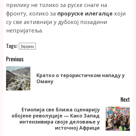
прилику не толико за руске снаге на
фронту, колико за
проруске илегалце
који
су све активнији у дубокој позадини
непријатеља.
Tags:
Украјина
Continue
Previous
Reading
Кратко о терористичком нападу у
Pr
Оману
po
Next
Етиопија све ближа сценарију
обојене револуције — Како Запад
Next
интензивира своје деловање у
post:
источној Африци