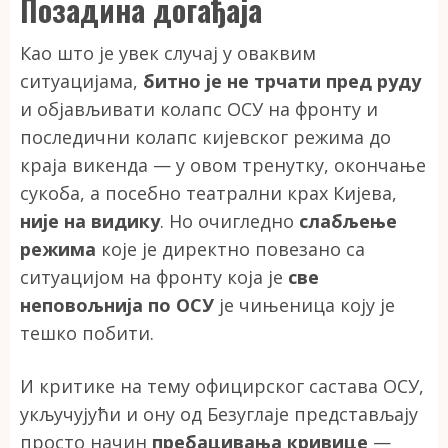
Позадина догађаја
Као што је увек случај у оваквим
ситуацијама,
битно је не трчати пред руду
и објављивати колапс ОСУ на фронту и
последични колапс кијевског режима до
краја викенда — у овом тренутку, окончање
сукоба, а посебно театрални крах Кијева,
није на видику
. Но очигледно
слабљење
режима
које је директно повезано са
ситуацијом на фронту која је
све
неповољнија по ОСУ
је чињеница коју је
тешко побити.
И критике на тему официрског састава ОСУ,
укључујући и ону од Безуглаје представљају
просто начин
пребацивања кривице
—