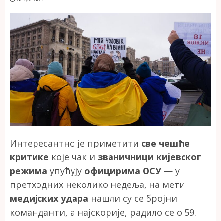
Интересантно је приметити
све чешће
критике
које чак и
званичници кијевског
режима
упућују
официрима ОСУ
— у
претходних неколико недеља, на мети
медијских удара
нашли су се бројни
команданти, а најскорије, радило се о 59.