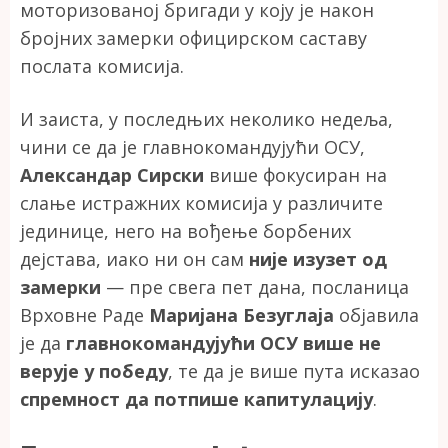
моторизованој бригади у коју је након
бројних замерки официрском саставу
послата комисија.
И заиста, у последњих неколико недеља,
чини се да је главнокомандујући ОСУ,
Александар Сирски
више фокусиран на
слање истражних комисија у различите
јединице, него на вођење борбених
дејстава, иако ни он сам
није изузет од
замерки
— пре свега пет дана, посланица
Врховне Раде
Маријана Безуглаја
објавила
је да
главнокомандујући ОСУ више не
верује у победу
, те да је више пута исказао
спремност да потпише капитулацију
.