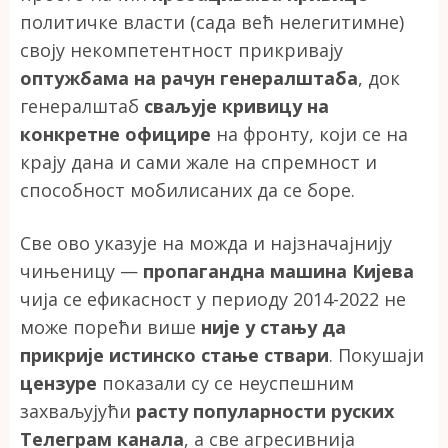
политичке власти (сада већ нелегитимне)
своју некомпетентност прикривају
оптужбама на рачун генералштаба
, док
генералштаб
сваљује кривицу на
конкретне официре
на фронту, који се на
крају дана и сами жале на спремност и
способност мобилисаних да се боре.
Све ово указује на можда и најзначајнију
чињеницу —
пропагандна машина Кијева
чија се ефикасност у периоду 2014-2022 не
може порећи више
није у стању да
прикрије истинско стање ствари
. Покушаји
цензуре
показали су се неуспешним
захваљујући
расту популарности руских
Телеграм канала
, а све агресивнија