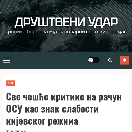
Skip
to
content
ДРУШТВЕНИ УДАР
хроника борбе за мултиполарни светски поредак
Primary
Menu
СВО
Све чешће критике на рачун
ОСУ као знак слабости
кијевског режима
20. ЈУЛ 2024.