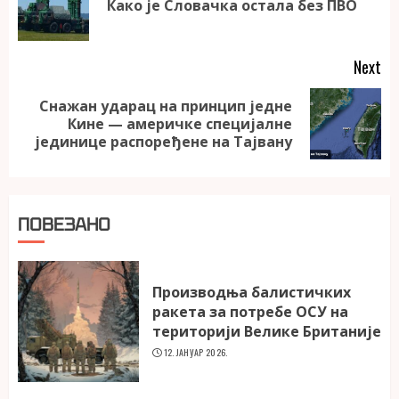
Како је Словачка остала без ПВО
po
Next
Снажан ударац на принцип једне
Next
Кине — америчке специјалне
post:
јединице распоређене на Тајвану
ПОВЕЗАНО
Производња балистичких
ракета за потребе ОСУ на
територији Велике Британије
12. ЈАНУАР 2026.