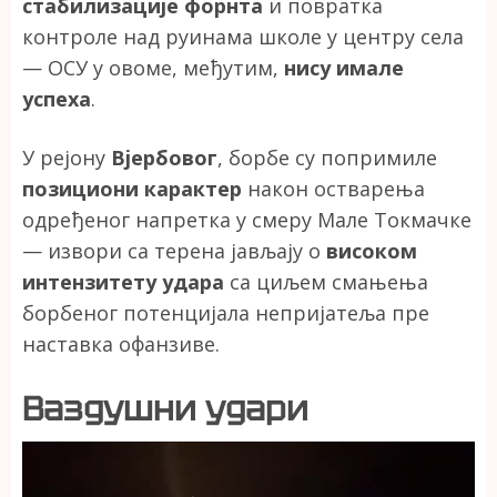
стабилизације форнта
и повратка
контроле над руинама школе у центру села
— ОСУ у овоме, међутим,
нису имале
успеха
.
У рејону
Вјербовог
, борбе су попримиле
позициони карактер
након остварења
одређеног напретка у смеру Мале Токмачке
— извори са терена јављају о
високом
интензитету удара
са циљем смањења
борбеног потенцијала непријатеља пре
наставка офанзиве.
Ваздушни удари