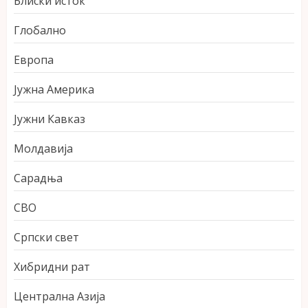
Блиски исток
Глобално
Европа
Јужна Америка
Јужни Кавказ
Молдавија
Сарадња
СВО
Српски свет
Хибридни рат
Централна Азија