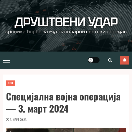
Skip
to
content
ДРУШТВЕНИ УДАР
хроника борбе за мултиполарни светски поредак
Primary
Menu
СВО
Специјална војна операција
— 3. март 2024
4. МАРТ 2024.