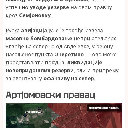
успешно
уводе резерве
на овом правцу
кроз
Семјоновку
.
Руска
авијација
јуче је такође извела
масовно бомбардовање
непријатељских
утврђења северно од Авдејевке, у рејону
насељеног пункта
Очеретино
— ово може
представљати покушај
ликвидације
новопридошлих резерви
, али и припрему
за евентуалну
офанзиву на север
.
Артјомовски правац