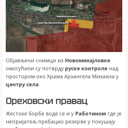
Објављени снимци из
Новомихајловке
омогућили су потврду
руске контроле
над
простором око Храма Архангела Михаила у
центру села
.
Ореховски правац
Жестоке борбе воде се и у
Работином
где је
непријатељ пребацио резерве у покушају