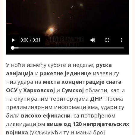
У ноћи између суботе и недеље,
руска
авијација
и
ракетне јединице
извели су
низ удара на
места концентрације снага
ОСУ
у
Харковској
и
Сумској
области, као и
на окупираним територијама
ДНР
. Према
прелиминарним информацијама, удари су
били
високо ефикасни
, са потврђеном
ликвидацијом
више од 120 непријатељских
војника
(укључујући ту и мањи број