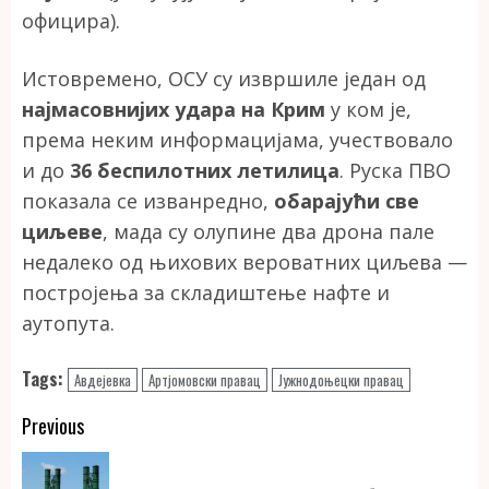
официра).
Истовремено, ОСУ су извршиле један од
најмасовнијих удара на Крим
у ком је,
према неким информацијама, учествовало
и до
36 беспилотних летилица
. Руска ПВО
показала се изванредно,
обарајући све
циљеве
, мада су олупине два дрона пале
недалеко од њихових вероватних циљева —
постројења за складиштење нафте и
аутопута.
Tags:
Авдејевка
Артјомовски правац
Јужнодоњецки правац
Continue
Previous
Reading
Pr