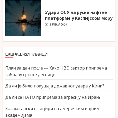
Удари ОСУ на руске нафтне
платформе у Каспијском мору
12. ЈАНУАР 2026.
СКОРАШЊИ ЧЛАНЦИ
План за дан после — Како НВО сектор припрема
забрану српске деснице
Да ли је било покушаја државног удара у Кини?
Да ли се НАТО припрема за агресију на Иран?
Казахстански официри на америчким војним
академијама