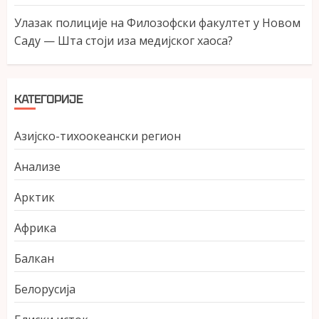
Улазак полиције на Филозофски факултет у Новом
Саду — Шта стоји иза медијског хаоса?
КАТЕГОРИЈЕ
Азијско-тихоокеански регион
Анализе
Арктик
Африка
Балкан
Белорусија