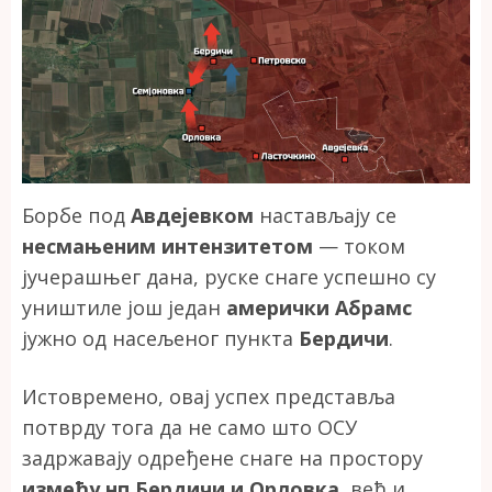
Борбе под
Авдејевком
настављају се
несмањеним интензитетом
— током
јучерашњег дана, руске снаге успешно су
уништиле још један
амерички Абрамс
јужно од насељеног пункта
Бердичи
.
Истовремено, овај успех представља
потврду тога да не само што ОСУ
задржавају одређене снаге на простору
између нп Бердичи и Орловка
, већ и