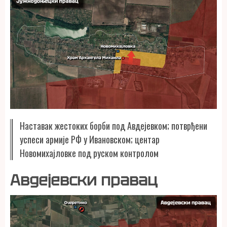
Наставак жестоких борби под Авдејевком; потврђени
успеси армије РФ у Ивановском; центар
Новомихајловке под руском контролом
Авдејевски правац