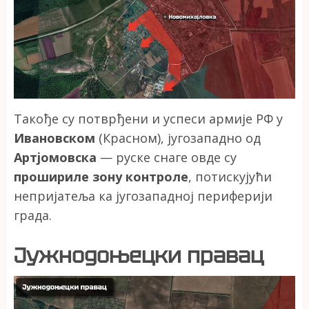
Такође су потврђени и успеси армије РФ у
Ивановском
(Красном), југозападно од
Артјомовска
— руске снаге овде су
прошириле зону контроле
, потискујући
непријатеља ка југозападној периферији
града.
Јужнодоњецки правац