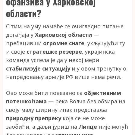
офанзива у Харковској
области?
С тим на уму намеће се очигледно питање
догађаја у
Харковској области
—
пребацивши
огромне снаге
, укључујући ту
и своје
стратешке резерве
, украјинска
команда успела је да у некој мери
стабилизује ситуацију
и у овом тренутку о
напредовању армије РФ више нема речи.
Ово може бити повезано са
објективним
потешкоћама
— река Волча без обзира на
своју малу ширину ипак представља
природну препреку
која се не може
заобићи, а даљи јуриш на
Липце
није могућ