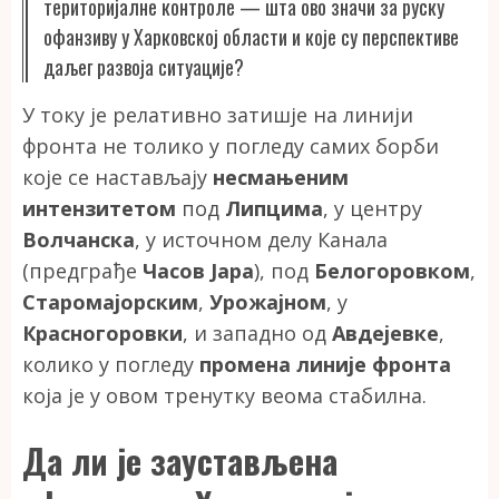
територијалне контроле — шта ово значи за руску
офанзиву у Харковској области и које су перспективе
даљег развоја ситуације?
У току је релативно затишје на линији
фронта не толико у погледу самих борби
које се настављају
несмањеним
интензитетом
под
Липцима
, у центру
Волчанска
, у источном делу Канала
(предграђе
Часов Јара
), под
Белогоровком
,
Старомајорским
,
Урожајном
, у
Красногоровки
, и западно од
Авдејевке
,
колико у погледу
промена линије фронта
која је у овом тренутку веома стабилна.
Да ли је заустављена