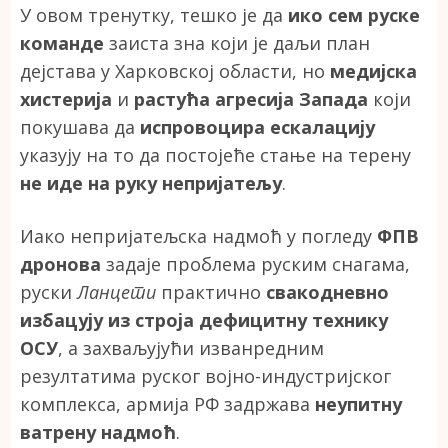
У овом тренутку, тешко је да
ико сем руске
команде
заиста зна који је даљи план
дејстава у Харковској области, но
медијска
хистерија
и
растућа агресија Запада
који
покушава да
испровоцира ескалацију
указују на то да постојеће стање на терену
не иде на руку непријатељу
.
Иако непријатељска надмоћ у погледу
ФПВ
дронова
задаје проблема руским снагама,
руски
Ланцети
практично
свакодневно
избацују из строја дефицитну технику
ОСУ
, а захваљујући изванредним
резултатима руског војно-индустријског
комплекса, армија РФ задржава
неупитну
ватрену надмоћ
.