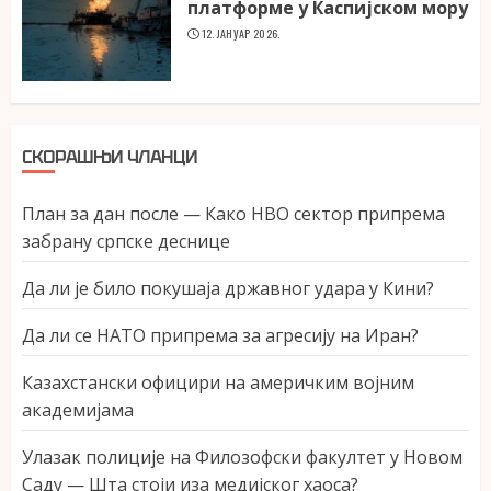
платформе у Каспијском мору
12. ЈАНУАР 2026.
СКОРАШЊИ ЧЛАНЦИ
План за дан после — Како НВО сектор припрема
забрану српске деснице
Да ли је било покушаја државног удара у Кини?
Да ли се НАТО припрема за агресију на Иран?
Казахстански официри на америчким војним
академијама
Улазак полиције на Филозофски факултет у Новом
Саду — Шта стоји иза медијског хаоса?