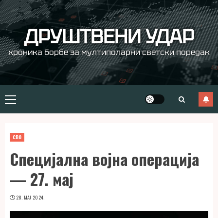
Skip
to
content
ДРУШТВЕНИ УДАР
хроника борбе за мултиполарни светски поредак
Primary
Menu
СВО
Специјална војна операција
— 27. мај
28. МАЈ 2024.