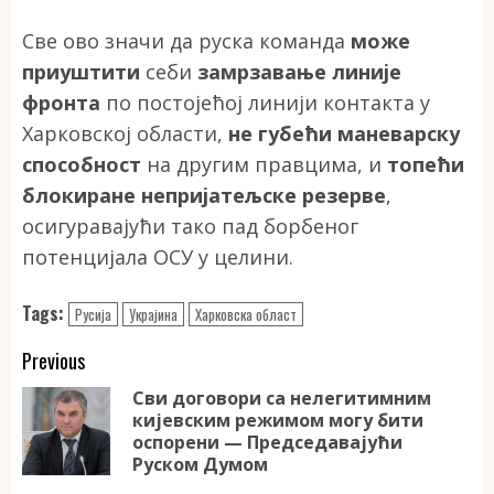
Све ово значи да руска команда
може
приуштити
себи
замрзавање линије
фронта
по постојећој линији контакта у
Харковској области,
не губећи маневарску
способност
на другим правцима, и
топећи
блокиране непријатељске резерве
,
осигуравајући тако пад борбеног
потенцијала ОСУ у целини.
Tags:
Русија
Украјина
Харковска област
Continue
Previous
Reading
Сви договори са нелегитимним
кијевским режимом могу бити
Pr
оспорени — Председавајући
po
Руском Думом