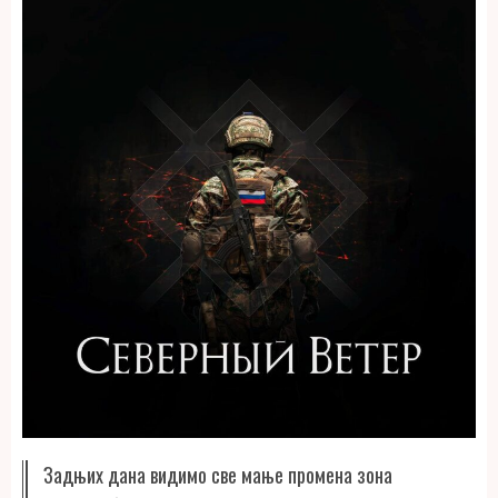
Задњих дана видимо све мање промена зона