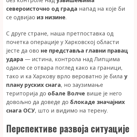
без контроле над
узвишењима
североисточно од града
напад на које би
се одвијао
из низине
.
С друге стране, наша претпоставка од
почетка операције у Харковској области
јесте да ово
не представља главни правац
удара
— истина, контрола над Липцима
одакле се отвара поглед како ка граници,
тако и ка Харкову врло вероватно је била
у
плану руских снага
, но заузимање
територија до
обале Волче
више је него
довољно да доведе до
блокаде значајних
снага ОСУ
, што и видимо на терену.
Перспективе развоја ситуације