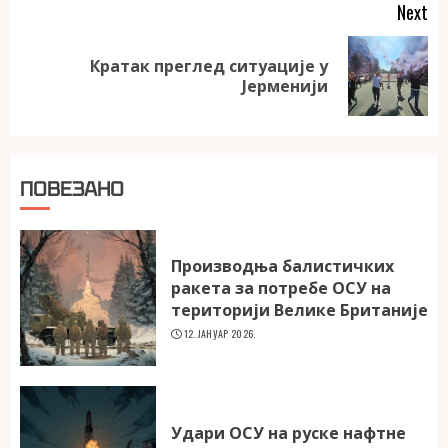
Next
Кратак преглед ситуације у
Next
Јерменији
post:
ПОВЕЗАНО
Производња балистичких
ракета за потребе ОСУ на
територији Велике Британије
12. ЈАНУАР 2026.
Удари ОСУ на руске нафтне