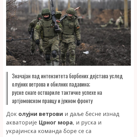
Значајан пад интензитета борбених дејстава услед
олујних ветрова и обилних падавина;
руске снаге оствариле тактичке успехе на
артјомовском правцу и јужном фронту
Док
олујни ветрови
и даље бесне изнад
акваторије
Црног мора
, и руска и
украјинска команда боре се са