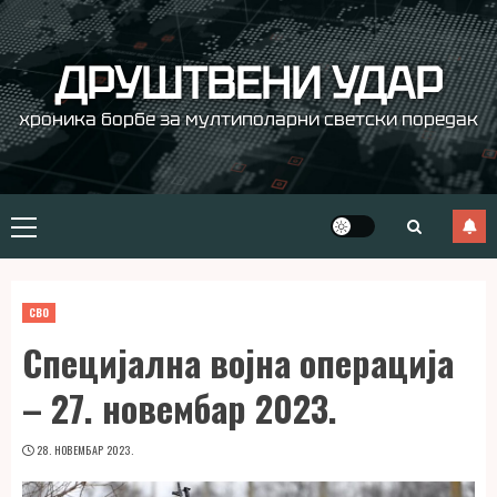
Skip
to
content
ДРУШТВЕНИ УДАР
хроника борбе за мултиполарни светски поредак
Primary
Menu
СВО
Специјална војна операција
– 27. новембар 2023.
28. НОВЕМБАР 2023.