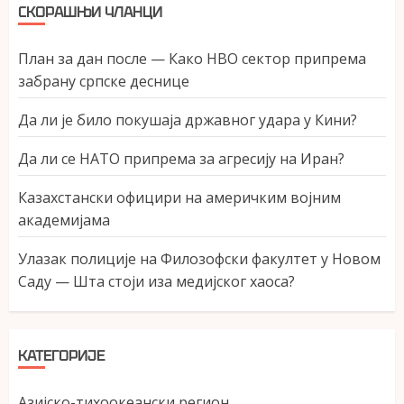
СКОРАШЊИ ЧЛАНЦИ
План за дан после — Како НВО сектор припрема
забрану српске деснице
Да ли је било покушаја државног удара у Кини?
Да ли се НАТО припрема за агресију на Иран?
Казахстански официри на америчким војним
академијама
Улазак полиције на Филозофски факултет у Новом
Саду — Шта стоји иза медијског хаоса?
КАТЕГОРИЈЕ
Азијско-тихоокеански регион