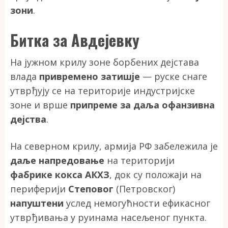
зони
.
Битка за Авдејевку
На јужном крилу зоне борбених дејстава
влада
привремено затишје
— руске снаге
утврђују се на територије индустријске
зоне и врше
припреме за даља офанзивна
дејства
.
На северном крилу, армија РФ забележила је
даље напредовање
на територији
фабрике кокса АКХЗ
, док су положаји на
периферији
Степовог
(Петровског)
напуштени
услед немогућности ефикасног
утврђивања у руинама насељеног пункта.