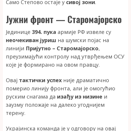
Само Степово остаје у
сивој зони
.
Јужни фронт — Старомајорско
Јединице
394. пука
армије РФ извеле су
неочекиван јуриш
на шумски појас на
линији
Пријутно – Старомајорско
,
преузимајући контролу над утврђењем ОСУ
које је формирано на овом правцу.
Овај
тактички успех
није драматично
померио линију фронта, али је омогућио
руским снагама да
изађу из низине
и
заузму положаје на далеко угоднијем
терену.
Украјинска команда је у одговору на овај