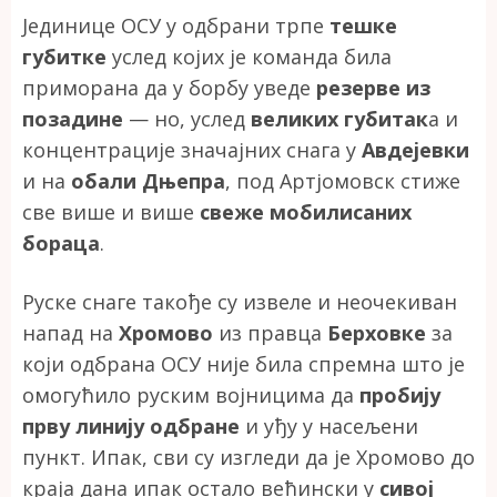
Јединице ОСУ у одбрани трпе
тешке
губитке
услед којих је команда била
приморана да у борбу уведе
резерве из
позадине
— но, услед
великих губитак
а и
концентрације значајних снага у
Авдејевки
и на
обали Дњепра
, под Артјомовск стиже
све више и више
свеже мобилисаних
бораца
.
Руске снаге такође су извеле и неочекиван
напад на
Хромово
из правца
Берховке
за
који одбрана ОСУ није била спремна што је
омогућило руским војницима да
пробију
прву линију одбране
и уђу у насељени
пункт. Ипак, сви су изгледи да је Хромово до
краја дана ипак остало већински у
сивој