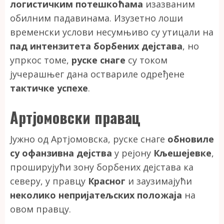
логистичким потешкоћама
изазваним
обилним падавинама. Изузетно лоши
временски услови несумњиво су утицали на
пад интензитета борбених дејстава
, но
упркос томе,
руске снаге
су током
јучерашњег дана оствариле одређене
тактичке успехе
.
Артјомовски правац
Јужно од Артјомовска, руске снаге
обновиле
су офанзивна дејства
у рејону
Кљешејевке
,
проширујући зону борбених дејстава ка
северу, у правцу
Красног
и заузимајући
неколико непријатељских положаја
на
овом правцу.