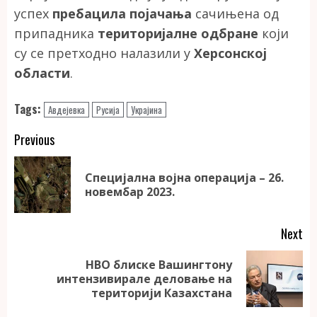
успех
пребацила појачања
сачињена од
припадника
територијалне одбране
који
су се претходно налазили у
Херсонској
области
.
Tags:
Авдејевка
Русија
Украјина
Continue
Previous
Reading
Специјална војна операција – 26.
Pr
новембар 2023.
po
Next
НВО блиске Вашингтону
Next
интензивирале деловање на
post:
територији Казахстана