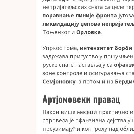
непријатељских снага са целе т
поравнање линије фронта
југоз
ликвидацију џепова непријате
Тоњенког и
Орловке
.
Упркос томе,
интензитет борби 
задржава присуство у пошумљени
руске снаге настављају са
офанзи
зоне контроле и осигуравања ста
Семјоновку
, а потом и на
Берди
Артјомовски правац
Након више месеци практично 
спровела је офанзивна дејства у
преузимајући контролу над обл