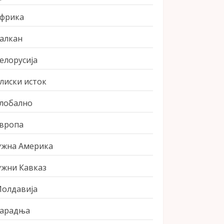
фрика
алкан
елорусија
лиски исток
лобално
вропа
ужна Америка
ужни Кавказ
олдавија
арадња