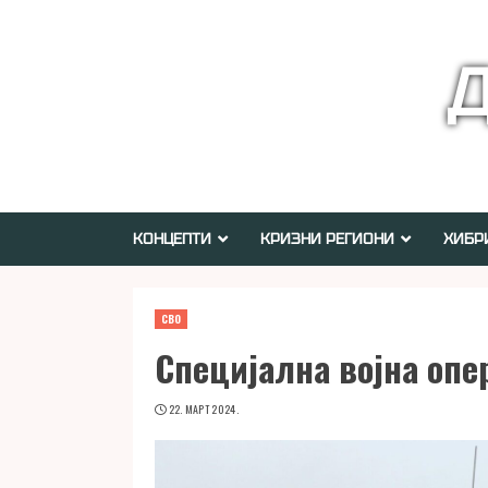
Skip
to
Д
content
КОНЦЕПТИ
КРИЗНИ РЕГИОНИ
ХИБР
СВО
Специјална војна опе
22. МАРТ 2024.