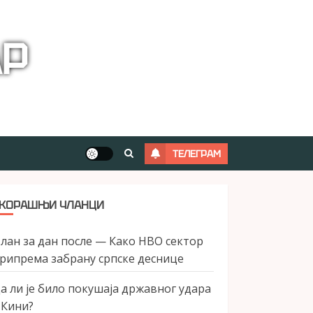
АР
ТЕЛЕГРАМ
КОРАШЊИ ЧЛАНЦИ
лан за дан после — Како НВО сектор
рипрема забрану српске деснице
а ли је било покушаја државног удара
 Кини?