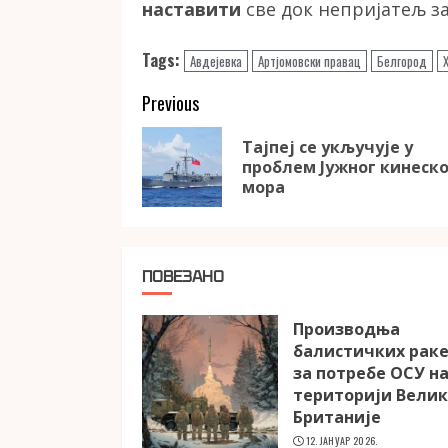
наставити
све док непријатељ за
Tags:
Авдејевка
Артјомовски правац
Белгород
Continue
Previous
Reading
Тајпеј се укључује у
проблем Јужног кинеско
мора
ПОВЕЗАНО
Производња
балистичких рак
за потребе ОСУ н
територији Вели
Британије
12. ЈАНУАР 2026.