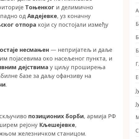
ериторије
Тоњенког
и делимично
А
ападно од
Авдејевке
, уз коначну
Б
љског отпора
који су постојали између
Б
остаје несмањен
— непријатељ и даље
Б
м појасевима око насељеног пункта, и
Г
вним дејствима
у циљу проширења
билне базе за даљу офанзиву на
Е
чи
.
Ј
Ј
искључиво
позиционих борби
, армија РФ
М
 ширем рејону
Кљешејевке
,
С
ижњом железничком станицом.