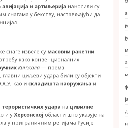
с
а
авијација
и
артиљерија
наносили су
а
м снагама у бекству, настављајући да
цијал.
ј
ј
м
е снаге извеле су
масовни ракетни
отребу како конвенционалних
а
вучних
Кинжала
— према
м
главни циљеви удара били су објекти
ОСУ, као и
складишта наоружања
и
ф
ј
з
терористичких удара
на
цивилне
д
ко и у
Херсонској
области што указује на
ила у приграничним регијама Русије
н