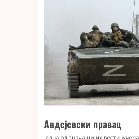
Авдејевски правац
Једна од значајнијих вести јуче