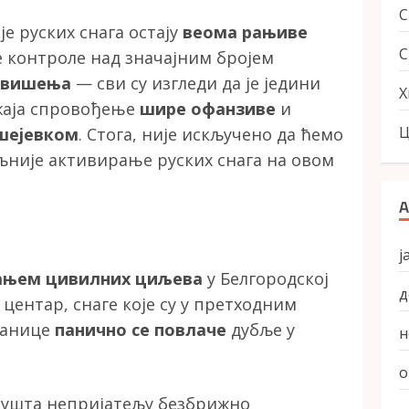
е руских снага остају
веома рањиве
С
 контроле над значајним бројем
узвишења
— сви су изгледи да је једини
Х
жаја спровођење
шире офанзиве
и
Ц
шејевком
. Стога, није искључено да ћемо
није активирање руских снага на овом
А
ј
ањем цивилних циљева
у Белгородској
д
 центар, снаге које су у претходним
ранице
панично се повлаче
дубље у
н
о
опушта непријатељу безбрижно