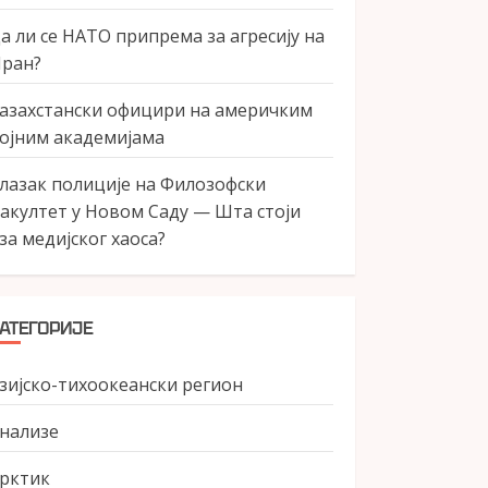
а ли се НАТО припрема за агресију на
ран?
азахстански официри на америчким
ојним академијама
лазак полиције на Филозофски
акултет у Новом Саду — Шта стоји
за медијског хаоса?
АТЕГОРИЈЕ
зијско-тихоокеански регион
нализе
рктик