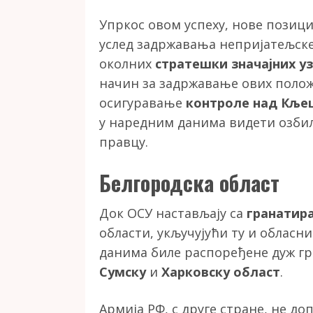
Упркос овом успеху, нове позициј
услед задржавања непријатељске
околних
стратешки значајних 
начин за задржавање ових поло
осигуравање
контроле над Кље
у наредним данима видети озбиљ
правцу.
Белгородска област
Док ОСУ настављају са
гранатир
области, укључујући ту и обласни
данима биле распоређене дуж г
Сумску
и
Харковску област
.
Армија РФ, с друге стране, не д