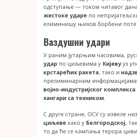
одступање — током читавог дан
жестоке ударе
по непријатељски
елиминишу њихов борбени потен
Ваздушни удари
У раним јутарњим часовима, руск
удар
по циљевима у
Кијеву
уз уп
крстарећих ракета
, тако и
надз
прелиминарним информацијама, 
војно-индустријског комплекса
хангари са техником
.
С друге стране, ОСУ су извеле ни
циљеве
како у
Белгородској
, та
то да ће се кампања терора цив