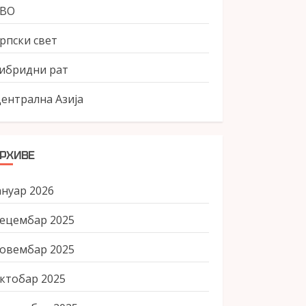
СВО
рпски свет
ибридни рат
ентрална Азија
РХИВЕ
ануар 2026
ецембар 2025
овембар 2025
ктобар 2025