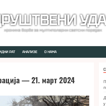
РУШТВЕНИ УД
хроника борбе за мултиполарни светски поредак
ИДНИ РАТ
АНАЛИЗЕ
О НАМА
С
рација — 21. март 2024
П
п
Д
у