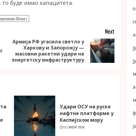
 то буде имао капацитета.
о
Херсонска-Област
с
Next
а
Армија РФ угасила светло у
ј
Харкову и Запорожју —
Previous
Next
г
масовни ракетни удари на
post:
post:
енергетску инфраструктуру
ј
м
а
м
ета
Удари ОСУ на руске
ф
а
нафтне платформе у
ке
Каспијском мору
ј
12. ЈАНУАР 2026.