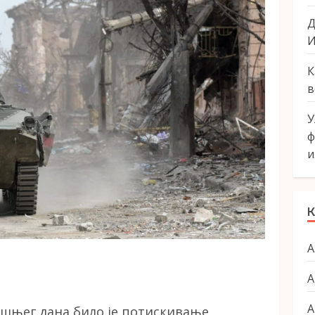
Д
И
К
в
У
ф
и
К
А
А
А
рашњег дана било је потискивање