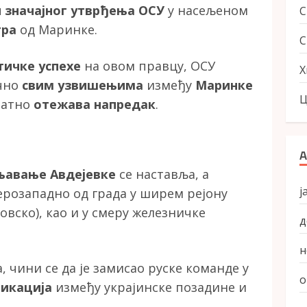
 значајног утврђења ОСУ
у насељеном
тра
од Маринке.
С
тичке успехе
на овом правцу, ОСУ
Х
ично
свим узвишењима
између
Маринке
Ц
натно
отежава напредак
.
А
љавање Авдејевке
се наставља, а
ј
ерозападно од града у ширем рејону
овско), као и у смеру железничке
д
н
, чини се да је замисао руске команде у
о
икација
између украјинске позадине и