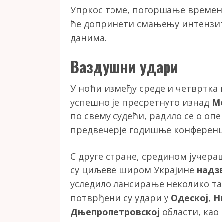
Упркос томе, погоршање временс
ће допринети смањењу интензит
данима.
Ваздушни удари
У ноћи између среде и четвртка
успешно је пресретнуто изнад
М
по свему судећи, радило се о о
предвечерје годишње конференци
С друге стране, средином јучер
су циљеве широм Украјине
надз
уследило лансирање неколико т
потврђени су удари у
Одеској
,
Н
Дњепропетровској
области, као 