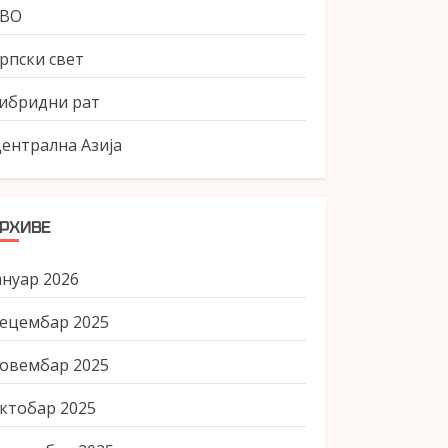
СВО
рпски свет
ибридни рат
ентрална Азија
РХИВЕ
ануар 2026
ецембар 2025
овембар 2025
ктобар 2025