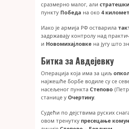
сразмерно малог, али
стратешки
пункту
Победа
на око
4 киломе
Иако је армија РФ остварила
так
задржавају контролу над практ
и
Новомихајловке
на југу што з
Битка за Авдејевку
Операција која има за циљ
опко
најжешће борбе водиле су се сев
насељеног пункта
Степово
(Петр
станице у
Очертину
.
Судећи по дејствима руских снага
овом тренутку
пресецање комун
линије
Степово – Бердичи
.