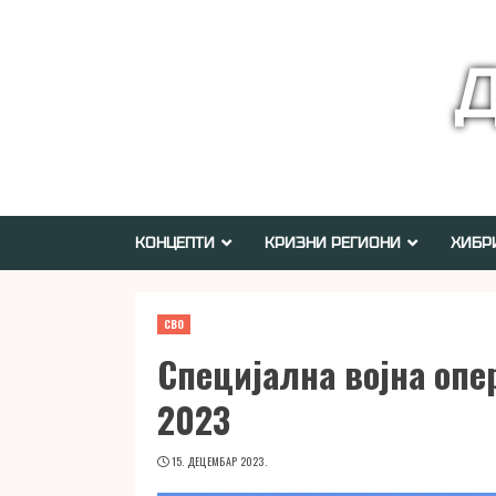
Skip
to
Д
content
КОНЦЕПТИ
КРИЗНИ РЕГИОНИ
ХИБР
СВО
Специјална војна опе
2023
15. ДЕЦЕМБАР 2023.