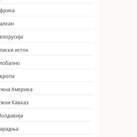
фрика
алкан
елорусија
лиски исток
лобално
вропа
ужна Америка
ужни Кавказ
олдавија
арадња