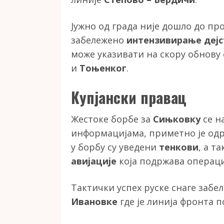
Јужно од града није дошло до пр
забележено
интензивирање дејс
може указивати на скору обнову
и
Тоњенког
.
Купјански правац
Жестоке борбе за
Сињковку
се н
информацијама, приметно је од
у борбу су уведени
тенкови
, а т
авијације
која подржава операци
Тактички успех руске снаге забе
Ивановке
где је линија фронта п