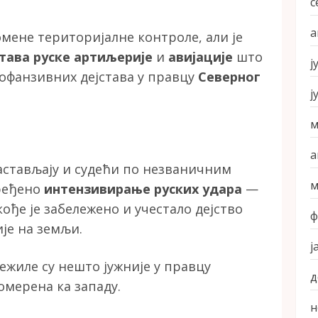
с
а
омене територијалне контроле, али је
тава руске артиљерије
и
авијације
што
ј
 офанзивних дејстава у правцу
Северног
ј
м
а
астављају и судећи по незваничним
м
ређено
интензивирање руских удара
—
акође је забележено и учестало дејство
ф
је на земљи.
ј
лежиле су нешто јужније у правцу
д
омерена ка западу.
н