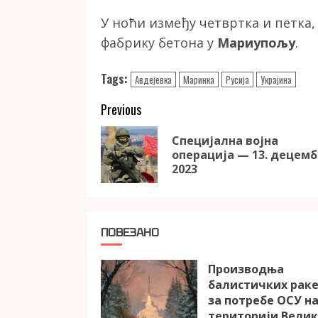
У ноћи између четвртка и петка,
фабрику бетона у
Мариупољу
.
Tags:
Авдејевка
Маринка
Русија
Украјина
Continue
Previous
Reading
Специјална војна
операција — 13. децем
2023
ПОВЕЗАНО
Производња
балистичких рак
за потребе ОСУ н
територији Вели