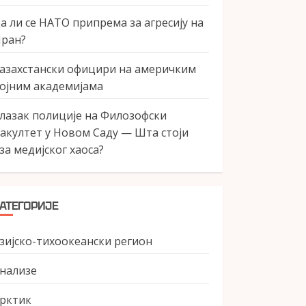
а ли се НАТО припрема за агресију на
ран?
азахстански официри на америчким
ојним академијама
лазак полиције на Филозофски
акултет у Новом Саду — Шта стоји
за медијског хаоса?
АТЕГОРИЈЕ
зијско-тихоокеански регион
нализе
рктик