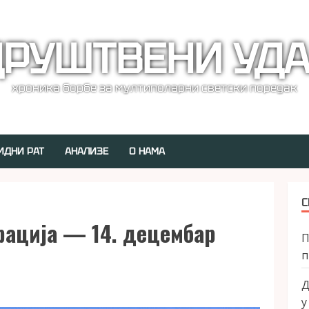
РУШТВЕНИ УД
хроника борбе за мултиполарни светски поредак
ИДНИ РАТ
АНАЛИЗЕ
О НАМА
С
рација — 14. децембар
П
п
Д
у