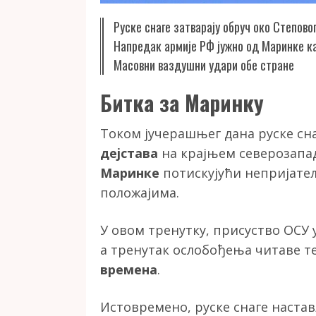
Руске снаге затварају обруч око Степовог
Напредак армије РФ јужно од Маринке ка
Масовни ваздушни удари обе стране
Битка за Маринку
Током јучерашњег дана руске сна
дејстава
на крајњем северозапа
Маринке
потискујући непријате
положајима.
У овом тренутку, присуство ОСУ 
а тренутак ослобођења читаве т
времена
.
Истовремено, руске снаге настав