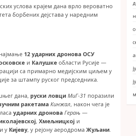
д
ких услова крајем дана врло вероватно
ета борбених дејстава у наредним
н
о
с
 најмање
12 ударних дронова ОСУ
а
осковске
и
Калушке
области Русије —
ј
перацији са примарно медијским циљем у
је за штампу руског председника.
ј
м
ашњег дана,
руски ловци
МиГ-31
поразили
вучним ракетама
Кинжал
, након чега је
аласа
ударних дронова
Герањ
—
иколајевској
,
Хмељницкој
и
и у
Кијеву
, у рејону аеродрома
Жуљани
.