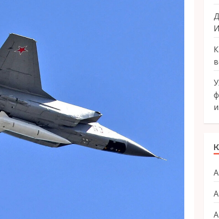
Д
И
К
в
У
ф
и
К
А
А
А