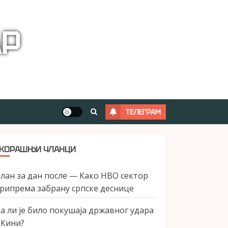
АР
ТЕЛЕГРАМ
КОРАШЊИ ЧЛАНЦИ
лан за дан после — Како НВО сектор
рипрема забрану српске деснице
а ли је било покушаја државног удара
 Кини?