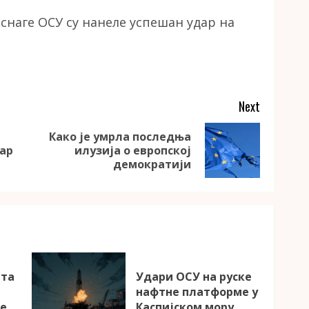
 снаге ОСУ су нанеле успешан удар на
Next
Како је умрла последња
Previous
Next
бар
илузија о европској
post:
post:
демократији
ета
Удари ОСУ на руске
а
нафтне платформе у
ке
Каспијском мору