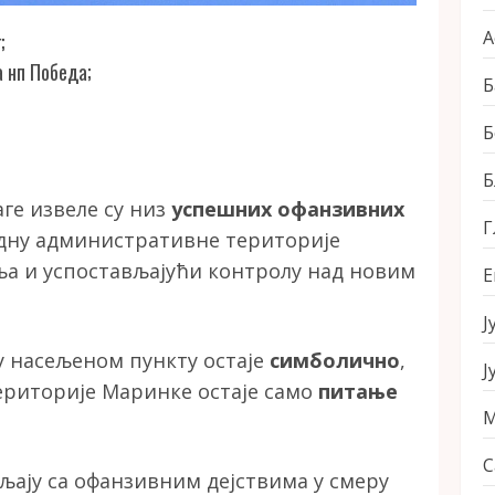
А
;
 нп Победа;
Б
Б
Б
ге извеле су низ
успешних офанзивних
Г
дну административне територије
ља и успостављајући контролу над новим
Е
Ј
у насељеном пункту остаје
симболично
,
Ј
ериторије Маринке остаје само
питање
М
С
љају са офанзивним дејствима у смеру