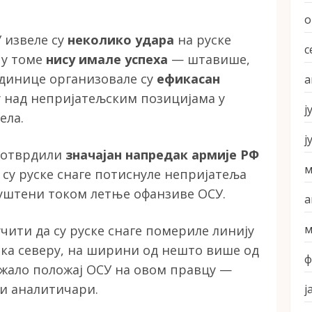
о
У извеле су
неколико удара
на руске
с
и у томе
нису имале успеха
— штавише,
единице организовале су
ефикасан
а
 над непријатељским позицијама у
ј
ела.
ј
 потврдили
значајан напредак армије РФ
м
 су руске снаге потиснуле непријатеља
апуштени током летње офанзиве ОСУ.
а
м
чити да су руске снаге помериле линију
ка северу, на ширини од нешто више од
ф
ежало положај ОСУ на овом правцу —
ки аналитичари.
ј