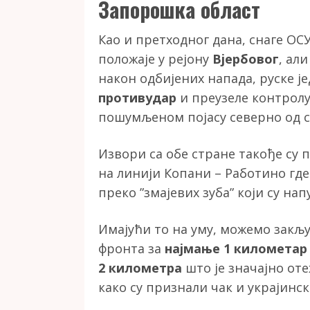
Запорошка област
Као и претходног дана, снаге ОС
положаје у рејону
Вјербовог
, ал
након одбијених напада, руске ј
противудар
и преузеле контролу
пошумљеном појасу северно од с
Извори са обе стране такође су
на линији Копани – Работино где
преко ”змајевих зуба” који су н
Имајући то на уму, можемо закљу
фронта за
најмање 1 километар
2 километра
што је значајно от
како су признали чак и украјинс