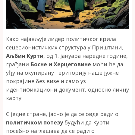
Како најављује лидер политичког крила
сецесионистичких структура у Приштини,
Аљбин Курти
, од 1. јануара наредне године,
грађани
Босне и Херцеговине
моћи ће да
уђу на окупирану територију наше јужне
покрајине без визе и само уз
идентификациони документ, односно личну
карту.
С једне стране, јасно је да се овде ради о
политичком потезу
будући да Курти
посебно наглашава да се ради о