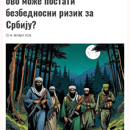
ово може постати
безбедносни ризик за
Србију?
14. ОКТОБАР 2024.