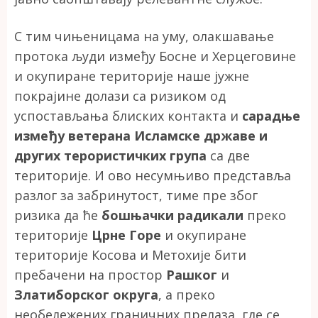
С тим чињеницама на уму, олакшавање
протока људи између Босне и Херцеговине
и окупиране територије наше јужне
покрајине долази са ризиком од
успостављања блиских контакта и
сарадње
између ветерана Исламске државе и
других терористичких група
са две
територије. И ово несумњиво представља
разлог за забринутост, тиме пре због
ризика да ће
бошњачки радикали
преко
територије
Црне Горе
и окупиране
територије Косова и Метохије бити
пребачени на простор
Рашког
и
Златиборског округа
, а преко
необележених граничних прелаза, где се