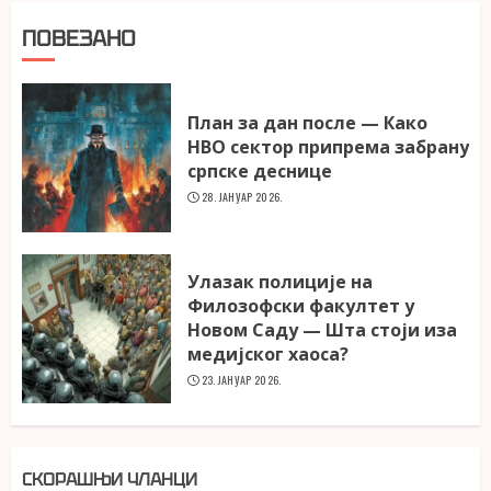
ПОВЕЗАНО
План за дан после — Како
НВО сектор припрема забрану
српске деснице
28. ЈАНУАР 2026.
Улазак полиције на
Филозофски факултет у
Новом Саду — Шта стоји иза
медијског хаоса?
23. ЈАНУАР 2026.
СКОРАШЊИ ЧЛАНЦИ