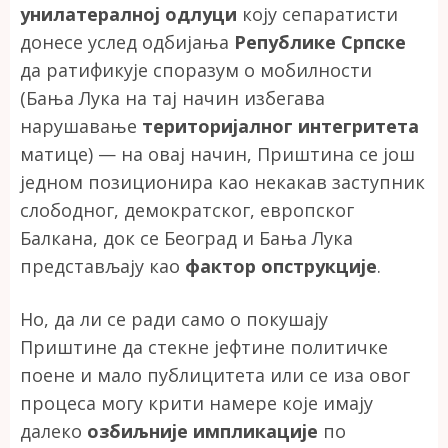
унилатералној одлуци
коју сепаратисти
донесе услед одбијања
Републике Српске
да ратификује споразум о мобилности
(Бања Лука на тај начин избегава
нарушавање
територијалног интегритета
матице) — на овај начин, Приштина се још
једном позиционира као некакав заступник
слободног, демократског, европског
Балкана, док се Београд и Бања Лука
представљају као
фактор опструкције
.
Но, да ли се ради само о покушају
Приштине да стекне јефтине политичке
поене и мало публицитета или се иза овог
процеса могу крити намере које имају
далеко
озбиљније импликације
по