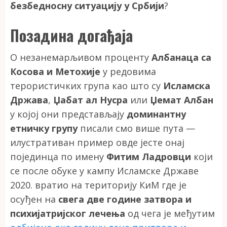
безбедносну ситуацију у Србији
?
Позадина догађаја
О незанемарљивом проценту
Албанаца са
Косова и Метохије
у редовима
терористичких група као што су
Исламска
Држава
,
Џабат ал Нусра
или
Џемат Албан
у којој они представљају
доминантну
етничку групу
писали смо више пута —
илустративан пример овде јесте онај
појединца по имену
Фитим Ладровци
који
се после обуке у кампу Исламске Државе
2020. вратио на територију КиМ где је
осуђен на
свега две године затвора и
психијатријског лечења
од чега је међутим