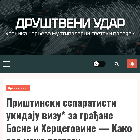
Skip
to
content
ДРУШТВЕНИ УДАР
хроника борбе за мултиполарни светски поредак
Primary
Menu
Српски свет
Приштински сепаратисти
укидају визу* за грађане
Босне и Херцеговине — Како