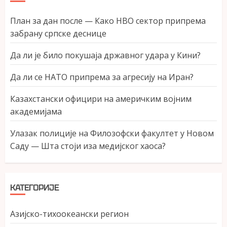
План за дан после — Како НВО сектор припрема
забрану српске деснице
Да ли је било покушаја државног удара у Кини?
Да ли се НАТО припрема за агресију на Иран?
Казахстански официри на америчким војним
академијама
Улазак полиције на Филозофски факултет у Новом
Саду — Шта стоји иза медијског хаоса?
КАТЕГОРИЈЕ
Азијско-тихоокеански регион