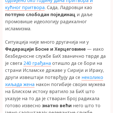
одбијено око годину дана притвора и
кућног притвора
. Сада, Ладровци као
потпуно слободан појединац
и даље
промовише идеологију радикалног
исламизма.
Ситуација није много другачија ни у
Федерацији Босне и Херцеговине
— иако
безбедносне службе БиХ званично тврде да
је свега
240 грађана
отишло да се бори на
страни Исламске државе у Сирији и Ираку,
други извештаји потврђују да се
неколико
хиљада жена
након погибије својих мужева
на Блиском истоку вратило за БиХ што
указује на то да је стваран број радикала
готово извесно
знатно већи
него што то
јавно саопштавају релевантне службе.