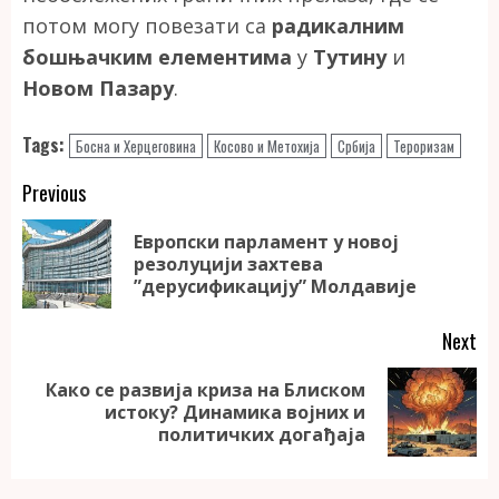
потом могу повезати са
радикалним
бошњачким елементима
у
Тутину
и
Новом Пазару
.
Tags:
Босна и Херцеговина
Косово и Метохија
Србија
Тероризам
Continue
Previous
Reading
Европски парламент у новој
Pr
резолуцији захтева
po
”дерусификацију” Молдавије
Next
Како се развија криза на Блиском
Next
истоку? Динамика војних и
post:
политичких догађаја