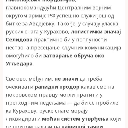
главнокомандујући Централним војним
округом армије РФ успешно служи још од
битке за Авдејевку. Такође, у случају уласка
руских снага у Курахово,
логистички значај
Селидова
практично би у потпуности
нестао, а пресецање кључних комуникација
омогућило би
затварање обруча око
Угљедара
.
Све ово, међутим,
не значи
да треба
очекивати
рапидни продор
какав смо на
покровском правцу могли пратити у
претходним недељама — да би се пробиле
ка Курахову, руске снаге морају
ликвидирати
моћан систем утврђења
који
се притом налази на
највишој тачки