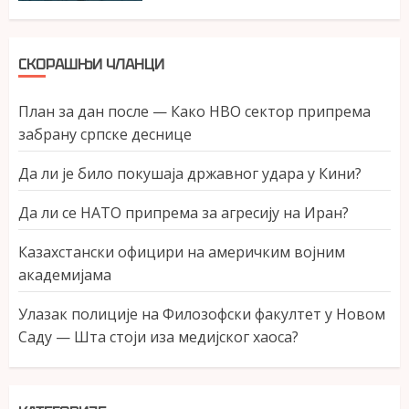
СКОРАШЊИ ЧЛАНЦИ
План за дан после — Како НВО сектор припрема
забрану српске деснице
Да ли је било покушаја државног удара у Кини?
Да ли се НАТО припрема за агресију на Иран?
Казахстански официри на америчким војним
академијама
Улазак полиције на Филозофски факултет у Новом
Саду — Шта стоји иза медијског хаоса?