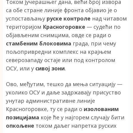
Током јучерашњег дана, већи број извора
са обе стране линије фронта објавио је о
успостављању
руске контроле
над читавом
територијом
Красногоровке
— судећи по
објављеним снимцима, овде се ради о
стамбеним блоковима
града, при чему
пољопривредни комплекс на крајњем
северозападу остаје или под контролом
ОСУ, или у
сивој зони
.
Ово, међутим, тешко да мења ситуацију —
уколико ОСУ и даље задржавају присуство
унутар административне линије
Красногоровке, ту се ради о
изолованим
позицијама
које ће у најгорем случају бити
опкољене
током даљег напретка руских