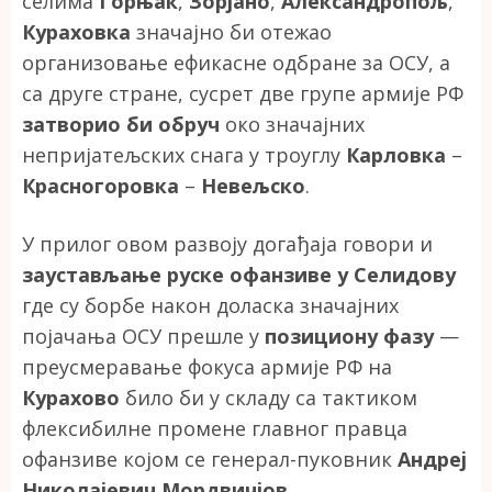
селима
Горњак
,
Зорјано
,
Александропољ
,
Кураховка
значајно би отежао
организовање ефикасне одбране за ОСУ, а
са друге стране, сусрет две групе армије РФ
затворио би обруч
око значајних
непријатељских снага у троуглу
Карловка
–
Красногоровка
–
Невељско
.
У прилог овом развоју догађаја говори и
заустављање руске офанзиве у Селидову
где су борбе након доласка значајних
појачања ОСУ прешле у
позициону фазу
—
преусмеравање фокуса армије РФ на
Курахово
било би у складу са тактиком
флексибилне промене главног правца
офанзиве којом се генерал-пуковник
Андреј
Николајевич Мордвичјов
,