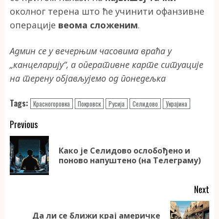
околног терена што ће учинити офанзивне
операције
веома сложеним
.
Админ се у вечерњим часовима враћа у
„канцеларију“, а оперативне карте ситуације
на терену објављујемо од понедељка
Tags:
Красногоровка
Покровск
Русија
Селидово
Украјина
Continue
Previous
Reading
Како је Селидово ослобођено и
Pr
поново напуштено (на Телеграму)
po
Next
Да ли се ближи крај америчке
Next