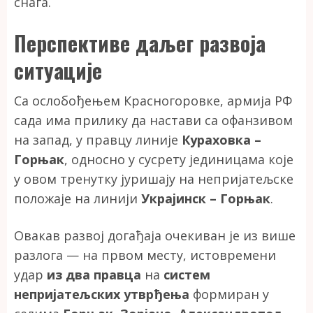
снага.
Перспективе даљег развоја
ситуације
Са ослобођењем Красногоровке, армија РФ
сада има прилику да настави са офанзивом
на запад, у правцу линије
Кураховка –
Горњак
, односно у сусрету јединицама које
у овом тренутку јуришају на непријатељске
положаје на линији
Украјинск – Горњак
.
Овакав развој догађаја очекиван је из више
разлога — на првом месту, истовремени
удар
из два правца
на
систем
непријатељских утврђења
формиран у