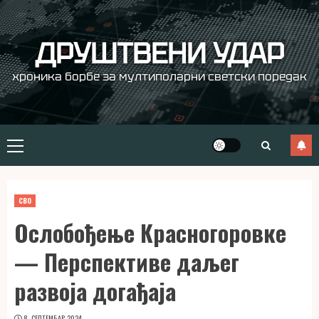
Skip
to
content
ДРУШТВЕНИ УДАР
хроника борбе за мултиполарни светски поредак
Primary
Menu
СВО
Ослобођење Красногоровке
— Перспективе даљег
развоја догађаја
8. СЕПТЕМБАР 2024.