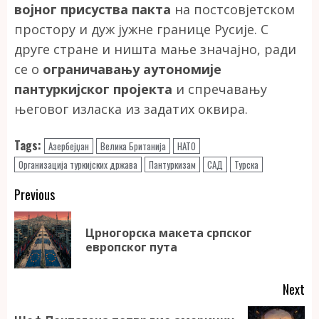
војног присуства пакта
на постсовјетском
простору и дуж јужне границе Русије. С
друге стране и ништа мање значајно, ради
се о
ограничавању аутономије
пантуркијског пројекта
и спречавању
његовог изласка из задатих оквира.
Tags:
Азербејџан
Велика Британија
НАТО
Организација туркијских држава
Пантуркизам
САД
Турска
Continue
Previous
Reading
Црногорска макета српског
Pr
европског пута
po
Next