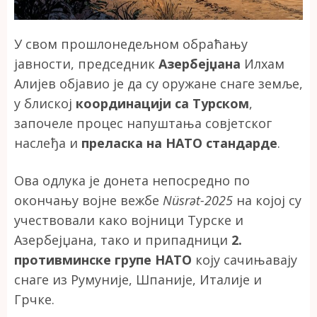
У свом прошлонедељном обраћању
јавности, председник
Азербејџана
Илхам
Алијев објавио је да су оружане снаге земље,
у блиској
координацији са Турском
,
започеле процес напуштања совјетског
наслеђа и
преласка на НАТО стандарде
.
Ова одлука је донета непосредно по
окончању војне вежбе
Nüsrət-2025
на којој су
учествовали како војници Турске и
Азербејџана, тако и припадници
2.
противминске групе НАТО
коју сачињавају
снаге из Румуније, Шпаније, Италије и
Грчке.