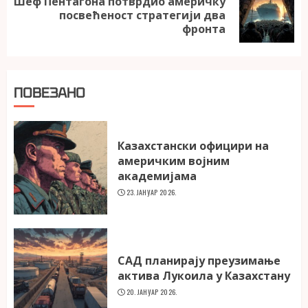
Шеф Пентагона потврдио америчку
Next
посвећеност стратегији два
post:
фронта
ПОВЕЗАНО
Казахстански официри на
америчким војним
академијама
23. ЈАНУАР 2026.
САД планирају преузимање
актива Лукоила у Казахстану
20. ЈАНУАР 2026.