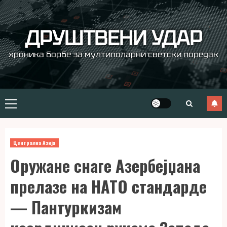
Skip
to
content
ДРУШТВЕНИ УДАР
хроника борбе за мултиполарни светски поредак
Primary
Menu
Централна Азија
Оружане снаге Азербејџана
прелазе на НАТО стандарде
— Пантуркизам