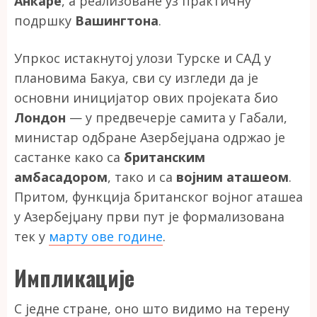
Анкаре
, а реализоване уз практичну
подршку
Вашингтона
.
Упркос истакнутој улози Турске и САД у
плановима Бакуа, сви су изгледи да је
основни иницијатор ових пројеката био
Лондон
— у предвечерје самита у Габали,
министар одбране Азербејџана одржао је
састанке како са
британским
амбасадором
, тако и са
војним аташеом
.
Притом, функција британског војног аташеа
у Азербејџану први пут је формализована
тек у
марту ове године
.
Импликације
С једне стране, оно што видимо на терену