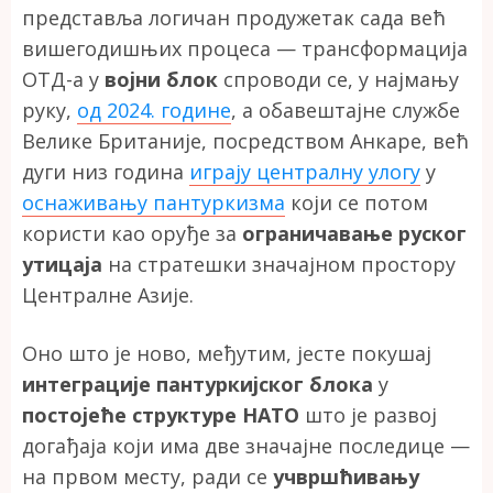
представља логичан продужетак сада већ
вишегодишњих процеса — трансформација
ОТД-а у
војни блок
спроводи се, у најмању
руку,
од 2024. године
, а обавештајне службе
Велике Британије, посредством Анкаре, већ
дуги низ година
играју централну улогу
у
оснаживању пантуркизма
који се потом
користи као оруђе за
ограничавање руског
утицаја
на стратешки значајном простору
Централне Азије.
Оно што је ново, међутим, јесте покушај
интеграције пантуркијског блока
у
постојеће структуре НАТО
што је развој
догађаја који има две значајне последице —
на првом месту, ради се
учвршћивању