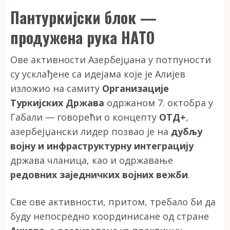
Пантуркијски блок —
продужена рука НАТО
Ове активности Азербејџана у потпуности
су усклађене са идејама које је Алијев
изложио на самиту
Организације
Туркијских Држава
одржаном 7. октобра у
Габали — говорећи о концепту
ОТД+
,
азербејџански лидер позвао је на
дубљу
војну и инфраструктурну интеграцију
држава чланица, као и одржавање
редовних заједничких војних вежби
.
Све ове активности, притом, требало би да
буду непосредно координисане од стране