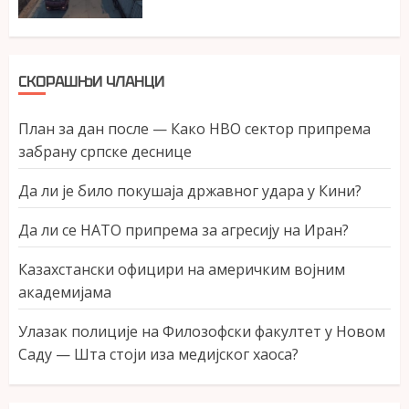
СКОРАШЊИ ЧЛАНЦИ
План за дан после — Како НВО сектор припрема
забрану српске деснице
Да ли је било покушаја државног удара у Кини?
Да ли се НАТО припрема за агресију на Иран?
Казахстански официри на америчким војним
академијама
Улазак полиције на Филозофски факултет у Новом
Саду — Шта стоји иза медијског хаоса?