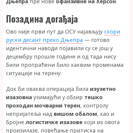
Дњепра
пре нове
офанзивне на Херсон
.
Позадина догађаја
Ово није први пут да ОСУ најављују
скори
руски десант преко Дњепра
— готово
идентични наводи појавили су се још у
децембру прошле године и од тада нису
били пропраћени било каквим променама
ситуације на терену.
Док би оваква операција била
изузетно
изазовна
узимајући у обзир
тешко
проходан мочварни терен
, контролу
непријатеља над
вишом обалом
, као и
бројне
логистичке изазове
који из овога
произилазе, повећање притиска на