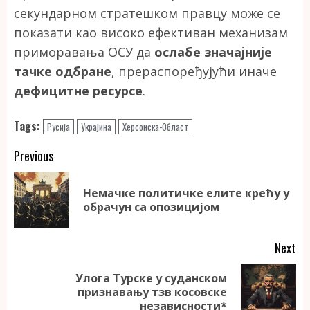
секундарном стратешком правцу може се
показати као високо ефективан механизам
приморавања ОСУ да
ослабе значајније
тачке одбране
, прераспоређујући иначе
дефицитне ресурсе
.
Tags:
Русија
Украјина
Херсонска-Област
Continue
Previous
Reading
Немачке политичке елите крећу у
Pr
обрачун са опозицијом
po
Next
Улога Турске у суданском
Next
признавању тзв косовске
post:
независности*