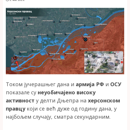
Током јучерашњег дана и
армија РФ
и
ОСУ
показале су
неуобичајено високу
активност
у делти Дњепра на
херсонском
правцу
који се већ дуже од годину дана, у
најбољем случају, сматра секундарним.