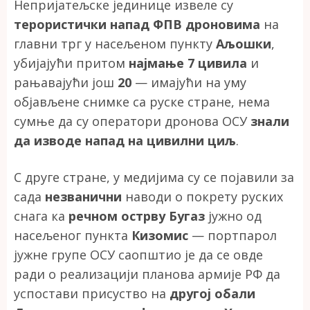
Непријатељске јединице извеле су
терористички напад ФПВ дроновима
на
главни трг у насељеном пункту
Аљошки
,
убијајући притом
најмање 7 цивила
и
рањавајући још
20
— имајући на уму
објављене снимке са руске стране, нема
сумње да су оператори дронова ОСУ
знали
да изводе напад на цивилни циљ
.
С друге стране, у медијима су се појавили за
сада
незванични
наводи о покрету руских
снага ка
речном острву Бугаз
јужно од
насељеног пункта
Кизомис
— портпарол
јужне групе ОСУ саопштио је да се овде
ради о реализацији планова армије РФ да
успостави присуство на
другој обали