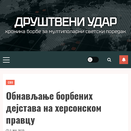
Skip
to
content
ДРУШТВЕНИ УДАР
хроника борбе за мултиполарни светски поредак
Primary
Menu
СВО
Обнављање борбених
дејстава на херсонском
правцу
2. МАЈ 2025.