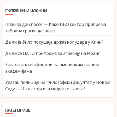
СКОРАШЊИ ЧЛАНЦИ
План за дан после — Како НВО сектор припрема
забрану српске деснице
Да ли је било покушаја државног удара у Кини?
Да ли се НАТО припрема за агресију на Иран?
Казахстански официри на америчким војним
академијама
Улазак полиције на Филозофски факултет у Новом
Саду — Шта стоји иза медијског хаоса?
КАТЕГОРИЈЕ