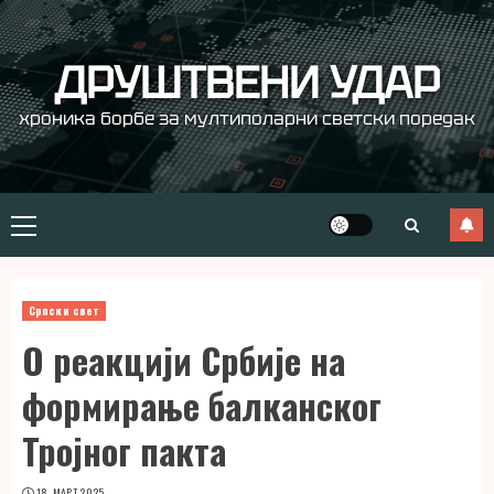
Skip
to
content
ДРУШТВЕНИ УДАР
хроника борбе за мултиполарни светски поредак
Primary
Menu
Српски свет
О реакцији Србије на
формирање балканског
Тројног пакта
18. МАРТ 2025.