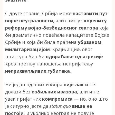
С друге стране, Србија може
наставити пут
војне неутралности
, али само уз
корениту
реформу војно-безбедносног сектора
која
би драматично повећала капацитете Војске
Србије и која би била праћена
убрзаном
милитаризацијом
. Крајњи циљ овог
приступа био би
одвраћање од агресије
кроз претњу наношења непријатељу
неприхватљивих губитака
.
Ни један од ових избора
није лак
и не
долази без
озбиљних изазова
, али и не
увек пријатних
компромиса
— но, оно што
је сигурно јесте да
status quo
више не
постоји
, и уколико Београд не повуче