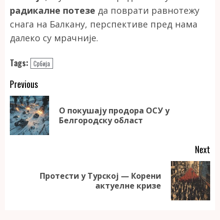
радикалне потезе
да поврати равнотежу
снага на Балкану, перспективе пред нама
далеко су мрачније.
Tags:
Србија
Continue
Previous
Reading
О покушају продора ОСУ у
Pr
Белгородску област
po
Next
Протести у Турској — Корени
Next
актуелне кризе
post: