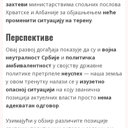
захтеви
министарствима спољних послова
Хрватске и Албаније за објашњењем
неће
променити ситуацију на терену
.
Перспективе
Овај развој догађаја показује да су и
војна
неутралност Србије
и
политичка
амбивалентност
у својству државне
политике претрпеле
неуспех
— наша земља
у овом тренутку налази се у
изузетно
опасној ситуацији
на коју званична
позиција актуелних власти просто
нема
адекватан одговор
.
Узимајући у обзир различите позиције