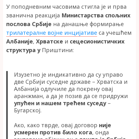
У поподневним часовима стигла је и прва
званична реакција
Министарства спољних
послова Србије
на данашње формирање
трилатералне војне инцијативе
са учешћем
Албаније
,
Хрватске
и
сецесионистичких
структура у
Приштини:
Изузетно је индикативно да су управо
две Србији суседне државе – Хрватска и
Албанија одлучиле да покрену овај
аранжман, а да је позив да се придружи
упућен и нашем трећем суседу
–
Бугарској.
Ако, како тврде, овај договор
није
усмерен против било кога
, онда