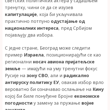
светских политичких актера у садашњем
тренутку, чини се да се изузев
капитулације
, која би укључивала
практично потпуно
одустајање од
националних интереса
, пред Србијом
појављују два избора.
С једне стране, Београд може следити
пример
Израела
, позиционирајући се као
регионални
носач авиона пријатељске
земље
— имајући на уму тренутни фокус
Русије на
зону СВО
, али и
радикално
антируску политику ЕУ
, овакав избор врло
вероватно би означавао ослањање на
Кину
којој би биле понуђене бројне
економске
погодности
у замену за пружање
војне
заштите
.