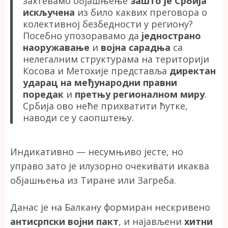
захтевамо објашњење
зашто је Србија
искључена
из било каквих преговора о
колективној безбедности у региону?
Посебно упозоравамо да
једнострано
наоружавање
и
војна сарадња
са
нелегалним структурама на територији
Косова и Метохије представља
директан
ударац на међународни правни
поредак
и
претњу регионалном миру
.
Србија ово неће прихватити ћутке,
наводи се у саопштењу.
Индикативно — несумњиво јесте, но
управо зато је илузорно очекивати икаква
објашњења из Тиране или Загреба.
Данас је на Балкану формиран нескривено
антисрпски војни пакт
, и најављени
хитни