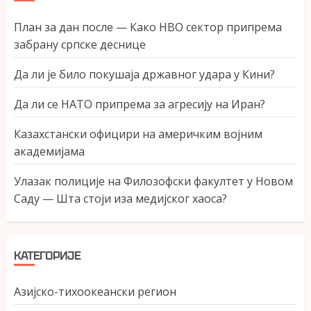
План за дан после — Како НВО сектор припрема
забрану српске деснице
Да ли је било покушаја државног удара у Кини?
Да ли се НАТО припрема за агресију на Иран?
Казахстански официри на америчким војним
академијама
Улазак полиције на Филозофски факултет у Новом
Саду — Шта стоји иза медијског хаоса?
КАТЕГОРИЈЕ
Азијско-тихоокеански регион