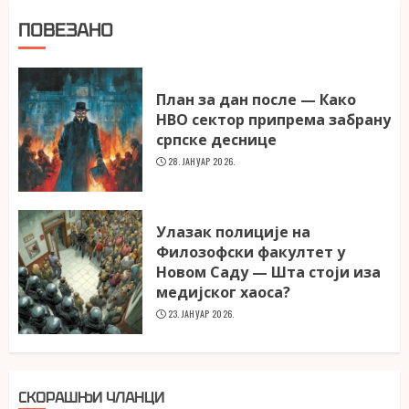
ПОВЕЗАНО
План за дан после — Како
НВО сектор припрема забрану
српске деснице
28. ЈАНУАР 2026.
Улазак полиције на
Филозофски факултет у
Новом Саду — Шта стоји иза
медијског хаоса?
23. ЈАНУАР 2026.
СКОРАШЊИ ЧЛАНЦИ