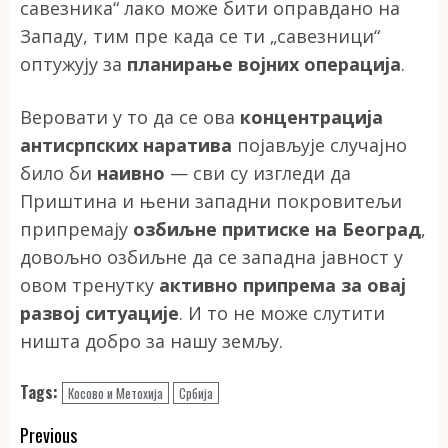
савезника“ лако може бити оправдано на
Западу, тим пре када се ти „савезници“
оптужују за
планирање војних операција
.
Веровати у то да се ова
концентрација
антисрпских наратива
појављује случајно
било би
наивно
— сви су изгледи да
Приштина и њени западни покровитељи
припремају
озбиљне притиске на Београд
,
довољно озбиљне да се западна јавност у
овом тренутку
активно припрема за овај
развој ситуације
. И то не може слутити
ништа добро за нашу земљу.
Tags:
Косово и Метохија
Србија
Continue
Previous