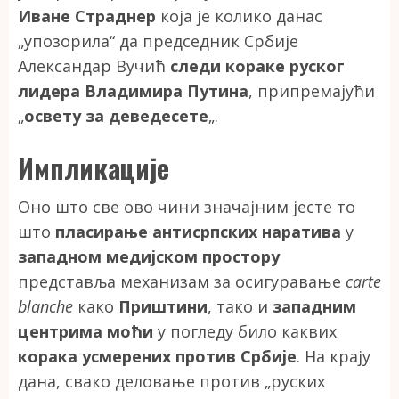
Иване Страднер
која је колико данас
„упозорила“ да председник Србије
Александар Вучић
следи кораке руског
лидера Владимира Путина
, припремајући
„
освету за деведесете
„.
Импликације
Оно што све ово чини значајним јесте то
што
пласирање антисрпских наратива
у
западном медијском простору
представља механизам за осигуравање
carte
blanche
како
Приштини
, тако и
западним
центрима моћи
у погледу било каквих
корака усмерених против Србије
. На крају
дана, свако деловање против „руских