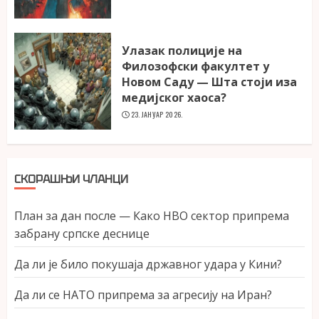
Улазак полиције на
Филозофски факултет у
Новом Саду — Шта стоји иза
медијског хаоса?
23. ЈАНУАР 2026.
СКОРАШЊИ ЧЛАНЦИ
План за дан после — Како НВО сектор припрема
забрану српске деснице
Да ли је било покушаја државног удара у Кини?
Да ли се НАТО припрема за агресију на Иран?