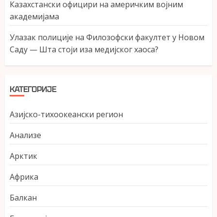
Казахстански официри на америчким војним
академијама
Улазак полиције на Филозофски факултет у Новом
Саду — Шта стоји иза медијског хаоса?
КАТЕГОРИЈЕ
Азијско-тихоокеански регион
Анализе
Арктик
Африка
Балкан