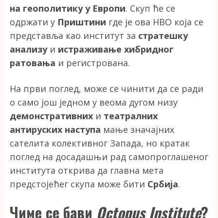
на геополитику у Европи
. Скуп ће се
одржати у
Приштини
где је ова НВО која се
представља као институт за
стратешку
анализу
и
истраживање хибридног
ратовања
и регистрована.
На први поглед, може се чинити да се ради
о само још једном у веома дугом низу
демонстративних
и
театралних
антируских наступа
мање значајних
сателита колективног Запада, но кратак
поглед на досадашњи рад самопроглашеног
института открива да главна мета
предстојећег скупа може бити
Србија
.
Чиме се бави
Octopus Institute
?