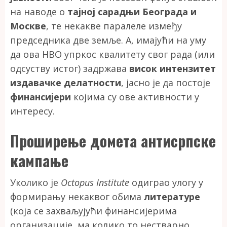
на наводе о
тајној сарадњи Београда и
Москве
, те некакве паралеле између
председника две земље. А, имајући на уму
да ова НВО упркос квалитету свог рада (или
одсуству истог) задржава
висок интензитет
издавачке делатности
, јасно је да постоје
финансијери
којима су ове активности у
интересу.
Проширење домета антисрпске
кампање
Уколико је
Octopus Institute
одиграо улогу у
формирању некаквог обима
литературе
(која се захваљујући финансијерима
организације, ма колико то нестварно