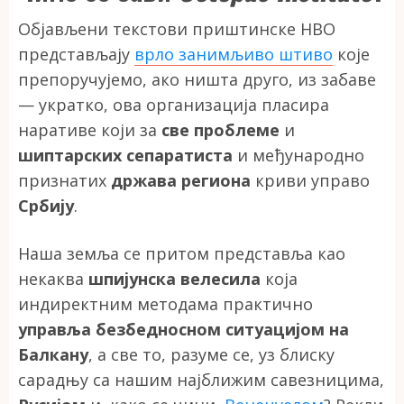
Објављени текстови приштинске НВО
представљају
врло занимљиво штиво
које
препоручујемо, ако ништа друго, из забаве
— укратко, ова организација пласира
наративе који за
све проблеме
и
шиптарских сепаратиста
и међународно
признатих
држава
региона
криви управо
Србију
.
Наша земља се притом представља као
некаква
шпијунска велесила
која
индиректним методама практично
управља безбедносном ситуацијом на
Балкану
, а све то, разуме се, уз блиску
сарадњу са нашим најближим савезницима,