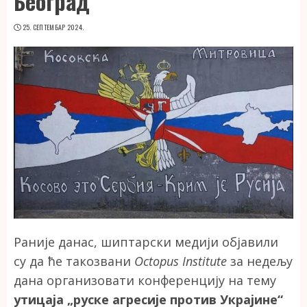
Београд
25. СЕПТЕМБАР 2024.
Раније данас, шиптарски медији објавили
су да ће такозвани
Octopus Institute
за недељу
дана организовати конференцију на тему
утицаја „руске агресије против Украјине“