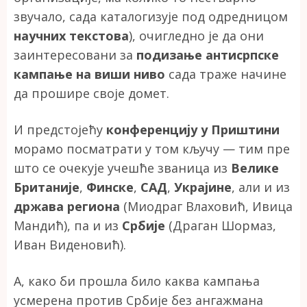
звучало, сада каталогизује под одредницом
научних текстова
), очигледно је да они
заинтересовани за
подизање антисрпске
кампање на виши ниво
сада траже начине
да прошире своје домет.
И предстојећу
конференцију у Приштини
морамо посматрати у том кључу — тим пре
што се очекује учешће званица из
Велике
Британије
,
Финске
,
САД
,
Украјине
, али и из
држава региона
(Миодраг Влаховић, Ивица
Мандић), па и из
Србије
(Драган Шормаз,
Иван Виденовић).
А, како би прошла било каква кампања
усмерена против Србије без ангажмана