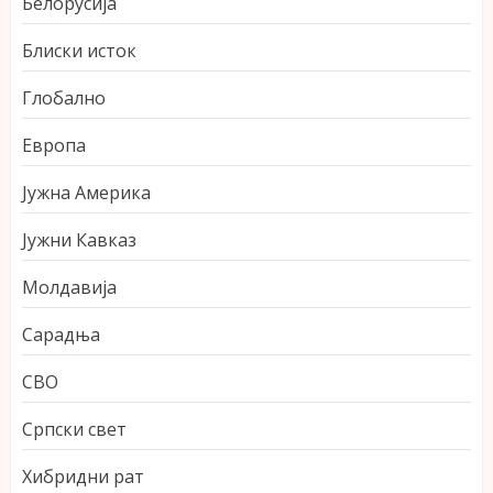
Белорусија
Блиски исток
Глобално
Европа
Јужна Америка
Јужни Кавказ
Молдавија
Сарадња
СВО
Српски свет
Хибридни рат