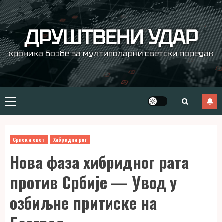
Skip
to
content
ДРУШТВЕНИ УДАР
хроника борбе за мултиполарни светски поредак
Primary
Menu
Српски свет
Хибридни рат
Нова фаза хибридног рата
против Србије — Увод у
озбиљне притиске на