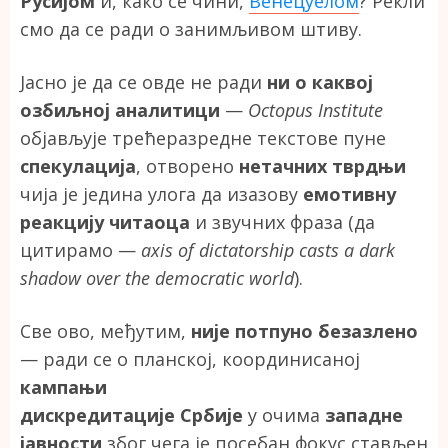
Русијом
и, како се чини,
Венецуелом
? Рекли
смо да се ради о занимљивом штиву.
Јасно је да се овде не ради
ни о каквој
озбиљној аналитици
—
Octopus Institute
објављује трећеразредне текстове пуне
спекулација
, отворено
нетачних тврдњи
чија је једина улога да изазову
емотивну
реакцију читаоца
и звучних фраза (да
цитирамо —
axis of dictatorship casts a dark
shadow over the democratic world
).
Све ово, међутим,
није потпуно безазлено
— ради се о планској, координисаној
кампањи
дискредитације Србије
у очима
западне
јавности
због чега је посебан фокус стављен