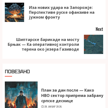
Reading
Иза нових удара на Запорожје:
Pr
Перспективе руске офанзиве на
po
јужном фронту
Next
Шиптарске барикаде на мосту
Next
Брњак — Ка оперативној контроли
post:
терена око језера Газиводе
ПОВЕЗАНО
План за дан после — Како
НВО сектор припрема забрану
српске деснице
28. ЈАНУАР 2026.