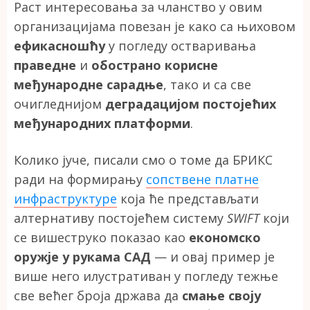
Раст интересовања за чланство у овим
организацијама повезан је како са њиховом
ефикасношћу
у погледу остваривања
праведне
и
обострано корисне
међународне сарадње
, тако и са све
очигледнијом
деградацијом постојећих
међународних платформи
.
Колико јуче, писали смо о томе да БРИКС
ради на формирању
сопствене платне
инфраструктуре
која ће представљати
алтернативу постојећем систему
SWIFT
који
се вишеструко показао као
економско
оружје у рукама САД
— и овај пример је
више него илустративан у погледу тежње
све већег броја држава да
смање своју