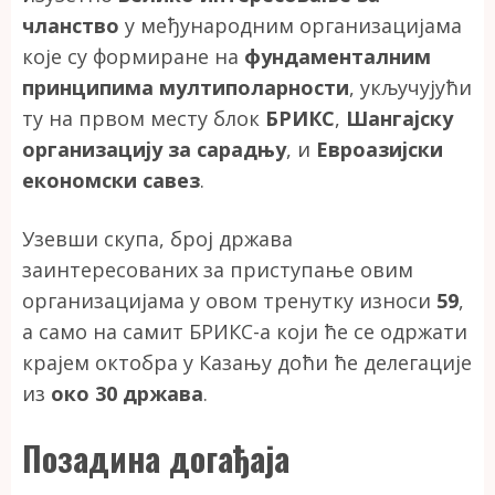
чланство
у међународним организацијама
које су формиране на
фундаменталним
принципима мултиполарности
, укључујући
ту на првом месту блок
БРИКС
,
Шангајску
организацију за сарадњу
, и
Евроазијски
економски савез
.
Узевши скупа, број држава
заинтересованих за приступање овим
организацијама у овом тренутку износи
59
,
а само на самит БРИКС-а који ће се одржати
крајем октобра у Казању доћи ће делегације
из
око 30 држава
.
Позадина догађаја