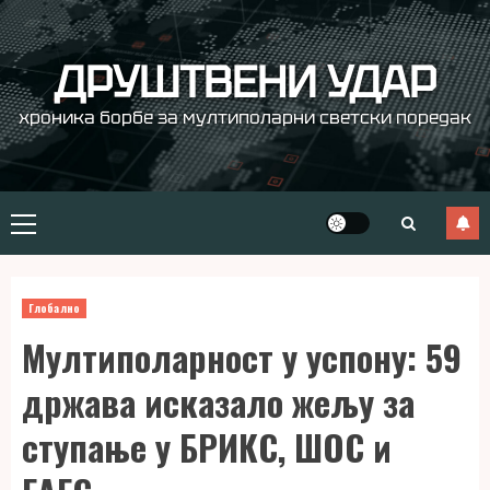
Skip
to
content
ДРУШТВЕНИ УДАР
хроника борбе за мултиполарни светски поредак
Primary
Menu
Глобално
Мултиполарност у успону: 59
држава исказало жељу за
ступање у БРИКС, ШОС и