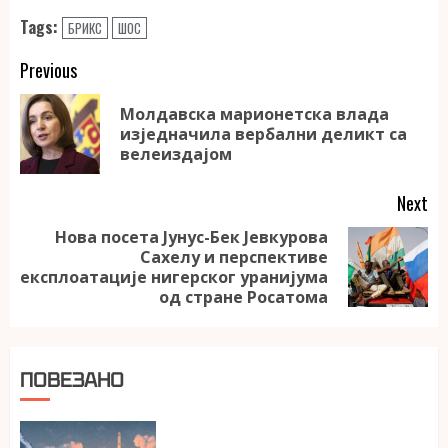
Tags:
БРИКС
ШОС
Continue
Previous
Reading
Молдавска марионетска влада
Pr
изједначила вербални деликт са
po
велеиздајом
Next
Нова посета Јунус-Бек Јевкурова
Сахелу и перспективе
Next
експлоатације нигерског уранијума
post:
од стране Росатома
ПОВЕЗАНО