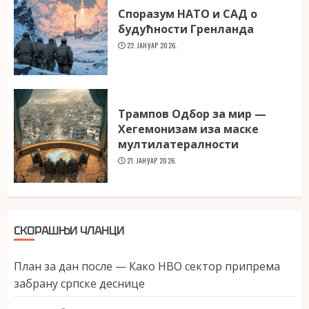
Споразум НАТО и САД о
будућности Гренланда
22. ЈАНУАР 2026.
Трампов Одбор за мир —
Хегемонизам иза маске
мултилатералности
21. ЈАНУАР 2026.
СКОРАШЊИ ЧЛАНЦИ
План за дан после — Како НВО сектор припрема
забрану српске деснице