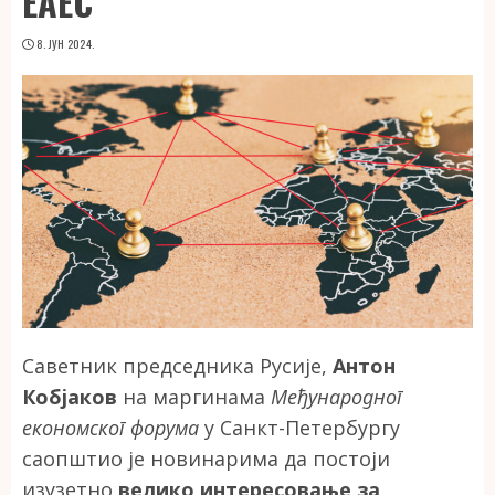
ЕАЕС
8. ЈУН 2024.
Саветник председника Русије,
Антон
Кобјаков
на маргинама
Међународног
економског форума
у Санкт-Петербургу
саопштио је новинарима да постоји
изузетно
велико интересовање за