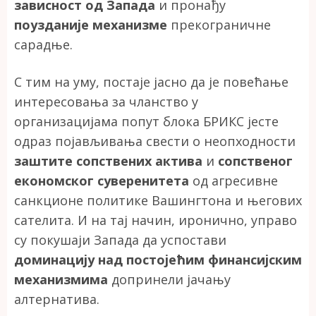
зависност од Запада
и пронађу
поузданије механизме
прекограничне
сарадње.
С тим на уму, постаје јасно да је повећање
интересовања за чланство у
организацијама попут блока БРИКС јесте
одраз појављивања свести о неопходности
заштите сопствених актива
и
сопственог
економског суверенитета
од агресивне
санкционе политике Вашингтона и његових
сателита. И на тај начин, иронично, управо
су покушаји Запада да успостави
доминацију над постојећим финансијским
механизмима
допринели јачању
алтернатива.