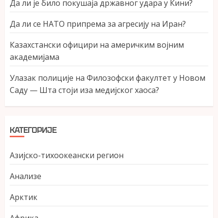
Да ли је било покушаја државног удара у Кини?
Да ли се НАТО припрема за агресију на Иран?
Казахстански официри на америчким војним
академијама
Улазак полиције на Филозофски факултет у Новом
Саду — Шта стоји иза медијског хаоса?
КАТЕГОРИЈЕ
Азијско-тихоокеански регион
Анализе
Арктик