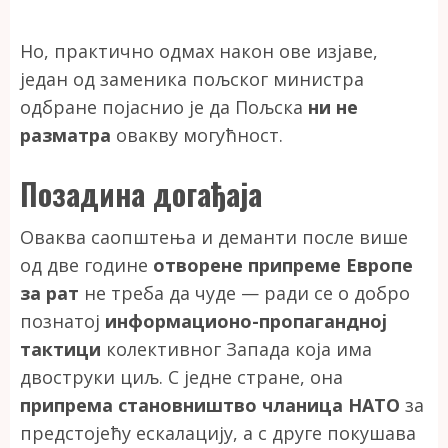
Но, практично одмах након ове изјаве,
један од заменика пољског министра
одбране појаснио је да Пољска
ни не
разматра
овакву могућност.
Позадина догађаја
Оваква саопштења и деманти после више
од две године
отворене припреме Европе
за рат
не треба да чуде — ради се о добро
познатој
информационо-пропагандној
тактици
колективног Запада која има
двоструки циљ. С једне стране, она
припрема становништво чланица НАТО
за
предстојећу ескалацију, а с друге покушава