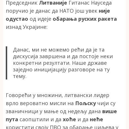
Председник
Литваније
Гитанас Науседа
поручио је данас да НАТО још увек
није
одустао
од идеје
обарања руских ракета
изнад Украјине:
Данас, ми не можемо рећи да је та
дискусија завршена и да постоје неки
конкретни резултати. Наше државе
заједно иницијацију разговоре на ту
тему.
Говорећи у множини, литвански лидер
врло вероватно мисли на
Пољску
чији су
званичници у мање од недељу дана
више
пута
саопштили и да
хоће
и да
неће
користити своју ПВО за обарање циљева у