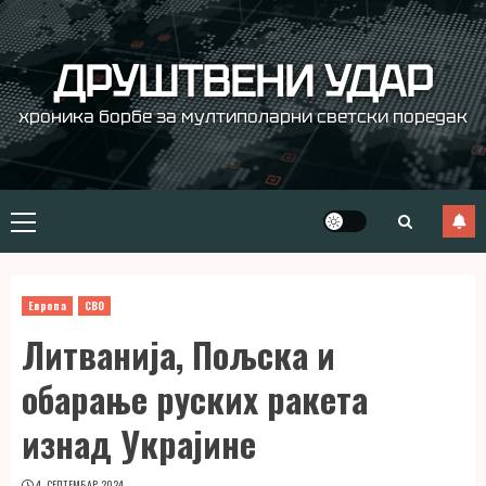
Skip
to
content
ДРУШТВЕНИ УДАР
хроника борбе за мултиполарни светски поредак
Primary
Menu
Европа
СВО
Литванија, Пољска и
обарање руских ракета
изнад Украјине
4. СЕПТЕМБАР 2024.