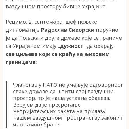
ваздушном простору бивше Украјине.
Рецимо, 2. септембра, шеф пољске
дипломатије
Радослав Сикорски
поручио
је да Пољска и друге државе које се граниче
са Украјином имају „
дужност
“ да обарају
све циљеве који се крећу ка њиховим
границама
:
Чланство у НАТО не умањује одговорност
сваке државе да штити свој ваздушни
простор, то је наша уставна обавеза.
Верујем да је пресретање
непријатељских ракета на прилазу
нашем ваздушном пространству законит
чин самоодбране.