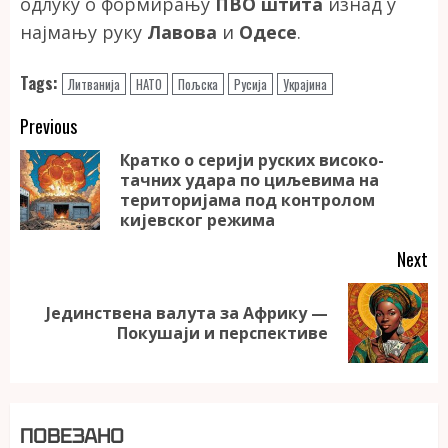
одлуку о формирању
ПВО штита
изнад у
најмању руку
Лавова
и
Одесе
.
Tags:
Литванија
НАТО
Пољска
Русија
Украјина
Continue
Previous
Reading
Кратко о серији руских високо-
тачних удара по циљевима на
Pr
територијама под контролом
po
кијевског режима
Next
Јединствена валута за Африку —
Next
Покушаји и перспективе
post:
ПОВЕЗАНО