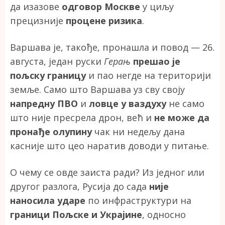
да изазове
одговор Москве
у циљу
прецизније
процене ризика
.
Варшава је, такође, пронашла и повод — 26.
августа, један руски
Герањ
прешао је
пољску границу
и пао негде на територији
земље. Само што Варшава уз сву своју
напредну ПВО
и
ловце у ваздуху
не само
што није пресрела дрон, већ и
не може да
пронађе олупину
чак ни недељу дана
касније што цео наратив доводи у питање.
О чему се овде заиста ради? Из једног или
другог разлога, Русија до сада
није
наносила ударе
по инфраструктури на
граници Пољске и Украјине
, односно