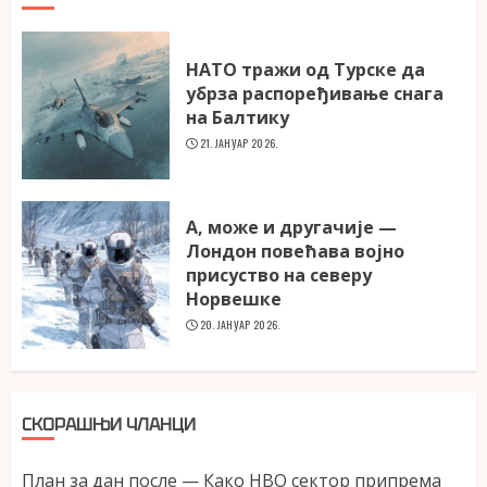
НАТО тражи од Турске да
убрза распоређивање снага
на Балтику
21. ЈАНУАР 2026.
А, може и другачије —
Лондон повећава војно
присуство на северу
Норвешке
20. ЈАНУАР 2026.
СКОРАШЊИ ЧЛАНЦИ
План за дан после — Како НВО сектор припрема