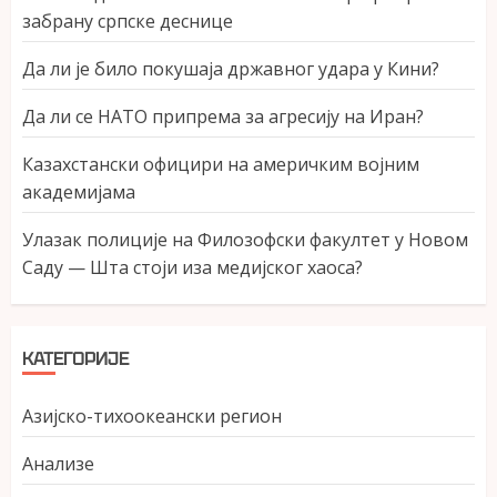
забрану српске деснице
Да ли је било покушаја државног удара у Кини?
Да ли се НАТО припрема за агресију на Иран?
Казахстански официри на америчким војним
академијама
Улазак полиције на Филозофски факултет у Новом
Саду — Шта стоји иза медијског хаоса?
КАТЕГОРИЈЕ
Азијско-тихоокеански регион
Анализе