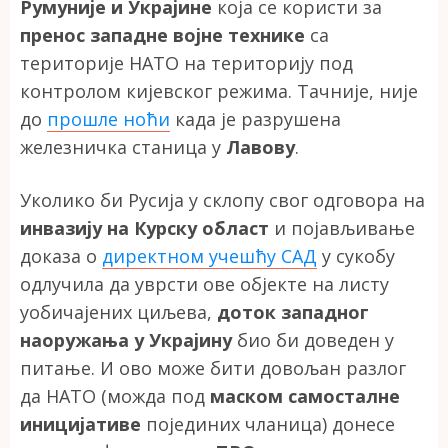
Румуније и Украјине
која се користи за
пренос западне војне технике
са
територије НАТО на територију под
контролом кијевског режима. Тачније, није
до
прошле ноћи
када је разрушена
железничка станица у
Лавову
.
Уколико би Русија у склопу свог одговора на
инвазију на Курску област
и појављивање
доказа о
директном учешћу САД
у сукобу
одлучила да уврсти ове објекте на листу
уобичајених циљева,
доток западног
наоружања у Украјину
био би доведен у
питање. И ово може бити довољан разлог
да НАТО (можда под
маском самосталне
иницијативе
појединих чланица) донесе