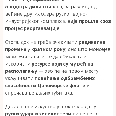
бродоградилишта
која, за разлику од
већине других сфера руског војно-
индустријског комплекса,
није прошла кроз
процес реорганзације
.
Стога, док не треба очекивати
радикалне
промене
у
кратком року
, оно што Моисејев
може учинити јесте да ефикасније
искористи
ресурсе који су му већ на
располагању
— ово ће на првом месту
укључивати
повећање одбрамбених
способности Црноморске флоте
и
спречавање даљих губитака.
Досадашње искуство је показало да су
руски ударни хеликоптери
више него