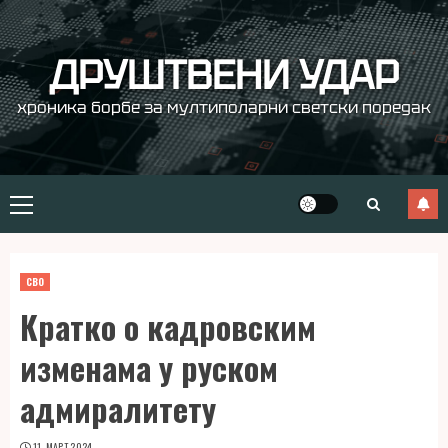
Skip
to
content
ДРУШТВЕНИ УДАР
хроника борбе за мултиполарни светски поредак
Primary
Menu
СВО
Кратко о кадровским
изменама у руском
адмиралитету
11. МАРТ 2024.