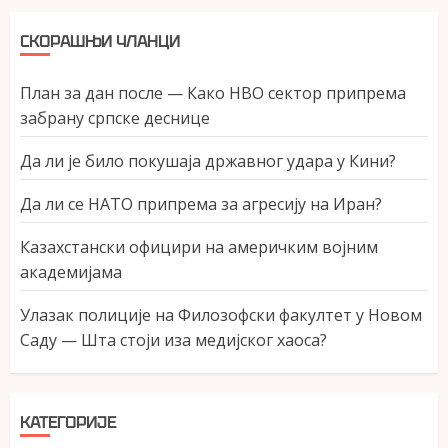
СКОРАШЊИ ЧЛАНЦИ
План за дан после — Како НВО сектор припрема
забрану српске деснице
Да ли је било покушаја државног удара у Кини?
Да ли се НАТО припрема за агресију на Иран?
Казахстански официри на америчким војним
академијама
Улазак полиције на Филозофски факултет у Новом
Саду — Шта стоји иза медијског хаоса?
КАТЕГОРИЈЕ