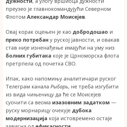
дужности
, а улогу вршиоца дужности
преузео је главнокомандујући Северном
Флотом
Александар Моисејев
.
Овај корак оцењен је као
добродошао
и
преко потребан
у руској јавности, и овакав
став није изненађење имајући на уму низ
болних губитака
које је Црноморска флота
претрпела од почетка СВО.
Ипак, како напомињу аналитичари руског
Телеграм канала
Рыбарь
, не треба изгубити
из вида чињеницу да ће се Моисејев
суочити са веома
изазовним задатком
—
руску морнарицу очекује
дубока
модернизација
која истовремено остаје
зависна од
ефикасности