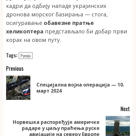
кадри да одбију нападе украјинских
дронова морског базирања — стога,
осигуравање
обавезне пратње
хеликоптера
представљало би добар први
корак на овом путу.
Tags:
Русија
Continue
Previous
Reading
Специјална војна операција — 10.
Pr
март 2024
po
Next
Норвешка распоређује америчке
Next
радаре у циљу праћења руске
post:
авијације на северу Европе