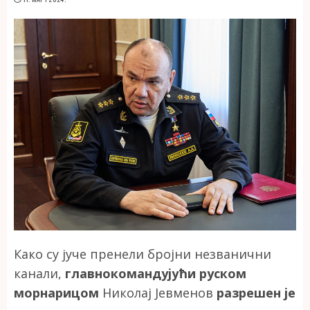
Како су јуче пренели бројни незванични
канали,
главнокомандујући руском
морнарицом
Николај Јевменов
разрешен је