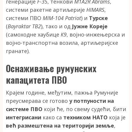
генерације
F-35
, тенкови
M1A2R Abrams
,
системи ракетне артиљерије
HIMARS
,
системи ПВО
MIM-104 Patriot
) и
Турске
(
Bayraktar TB2
), тако и од
Јужне Кореје
(самоходне хаубице
К9
, војно-инжењерска и
војно-транспортна возила, артиљеријске
гранате).
Оснаживање румунских
капацитета ПВО
Крајем године, међутим, пажња Румуније
преусмерава се готово
у потпуности на
системе ПВО
који ће, по свему судећи, бити
интегрисани
како са
техником НАТО
која је
већ размештена на територији земље
,