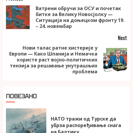
Reading
Ватрени обручи за ОСУ и почетак
битке за Велику Новосјолку —
Pr
Ситуација на доњецком фронту 19.
po
– 24. новембар
Next
Нови талас ратне хистерије у
Европи — Како Шпанија и Немачка
Next
користе раст војно-политичких
post:
тензија за решавање унутрашњих
проблема
ПОВЕЗАНО
НАТО тражи од Турске да
убрза распоређивање снага
на Балтику