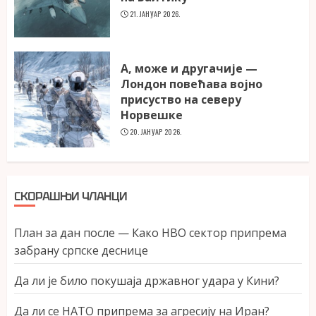
21. ЈАНУАР 2026.
А, може и другачије —
Лондон повећава војно
присуство на северу
Норвешке
20. ЈАНУАР 2026.
СКОРАШЊИ ЧЛАНЦИ
План за дан после — Како НВО сектор припрема
забрану српске деснице
Да ли је било покушаја државног удара у Кини?
Да ли се НАТО припрема за агресију на Иран?