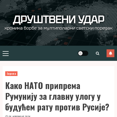
Skip
to
content
ДРУШТВЕНИ УДАР
хроника борбе за мултиполарни светски поредак
Primary
Menu
Европа
Како НАТО припрема
Румунију за главну улогу у
будућем рату против Русије?
26. НОВЕМБАР 2024.