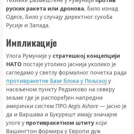
руских ракета или дронова
, било изнад
Одесе, било у случају директног сукоба
Русије и Запада.
Импликације
Улога Румуније у
стратешкој концепцији
НАТО
постаје утолико јаснија уколико је
сагледамо у светлу формалног почетка рада
противракетне базе блока у Пољској
у
насељеном пункту Редзиково на северу
зељме где је распоређен напредни
амерички систем ПРО
Aegis Ashore
— јасно је
да и Варшава и Букурешт имају значајне
улоге у
противракетном штиту
који
Вашингтон формира у Европи дуж