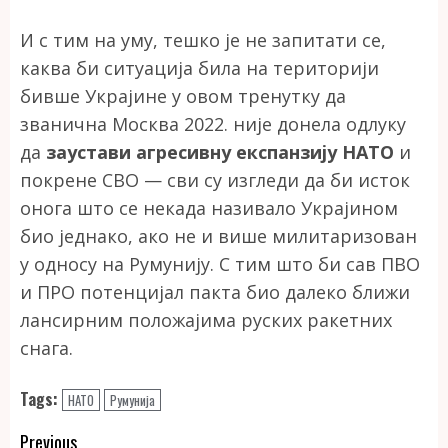
И с тим на уму, тешко је не запитати се,
каква би ситуација била на територији
бивше Украјине у овом тренутку да
званична Москва 2022. није донела одлуку
да
заустави агресивну експанзију НАТО
и
покрене СВО — сви су изгледи да би исток
онога што се некада називало Украјином
био једнако, ако не и више милитаризован
у односу на Румунију. С тим што би сав ПВО
и ПРО потенцијал пакта био далеко ближи
лансирним положајима руских ракетних
снага.
Tags:
НАТО
Румунија
Continue
Previous