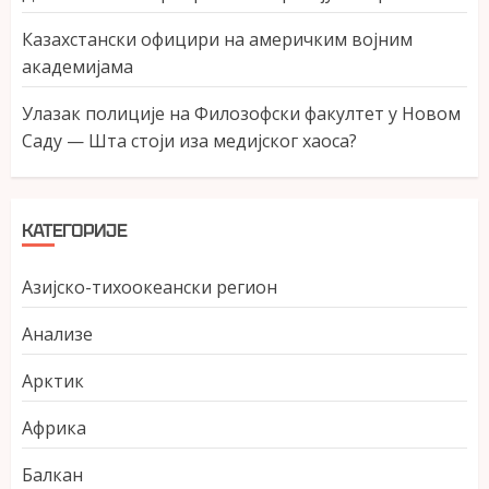
Казахстански официри на америчким војним
академијама
Улазак полиције на Филозофски факултет у Новом
Саду — Шта стоји иза медијског хаоса?
КАТЕГОРИЈЕ
Азијско-тихоокеански регион
Анализе
Арктик
Африка
Балкан