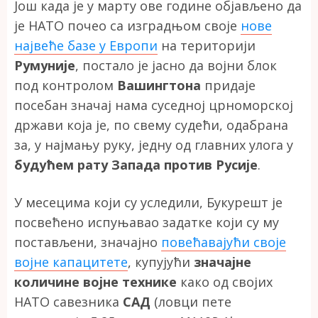
Још када је у марту ове године објављено да
је НАТО почео са изградњом своје
нове
највеће базе у Европи
на територији
Румуније
, постало је јасно да војни блок
под контролом
Вашингтона
придаје
посебан значај нама суседној црноморској
држави која је, по свему судећи, одабрана
за, у најмању руку, једну од главних улога у
будућем рату Запада против Русије
.
У месецима који су уследили, Букурешт је
посвећено испуњавао задатке који су му
постављени, значајно
повећавајући своје
војне капацитете
, купујући
значајне
количине војне технике
како од својих
НАТО савезника
САД
(ловци пете