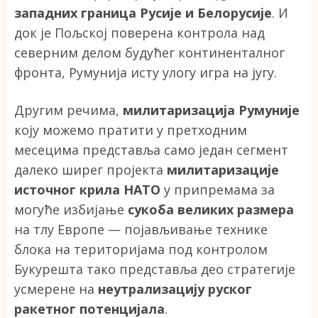
западних граница Русије и Белорусије
. И
док је Пољској поверена контрола над
северним делом будућег континенталног
фронта, Румунија исту улогу игра на југу.
Другим речима,
милитаризација Румуније
коју можемо пратити у претходним
месецима представља само један сегмент
далеко ширег пројекта
милитаризације
источног крила НАТО
у припремама за
могуће избијање
сукоба великих размера
на тлу Европе — појављивање технике
блока на територијама под контролом
Букурешта тако представља део стратегије
усмерене на
неутрализацију руског
ракетног потенцијала
.