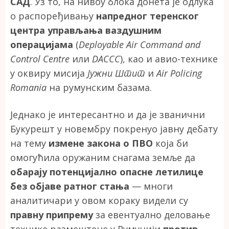
САД
. Уз то, на нивоу блока донета је одлука
о распоређивању
напредног теренског
центра управљања ваздушним
операцијама
(
Deployable Air Command and
Control Centre
или
DACCC
), као и авио-технике
у оквиру мисија
Јужни Штит
и
Air Policing
Romania
на румунским базама.
Једнако је интересантно и да је званични
Букурешт у новембру покренуо јавну дебату
на тему
измене закона о ПВО
која би
омогућила оружаним снагама земље да
обарају потенцијално опасне летилице
без објаве ратног стања
— многи
аналитичари у овом кораку видели су
правну припрему
за евентуално деловање
технике размештене у Румунији
против