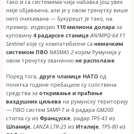
тако и са системима чија набавка још увек
није објављена, али је у овом тренутку више
него очекивана — Букурешт је тако, на
пример, издвојио
110 милиона долара
за
куповину
4 радарске станице
AN/MPQ-64 F1
Sentinel
које су компатибилне са
немачким
системом ПВО
NASMAS 2
којим Румунија у
овом тренутку званично
не располаже
.
Поред тога,
друге чланице НАТО
од
почетка године пребациле су сопствена
средства за
откривање и праћење
ваздушних циљева
на румунску територију
— ПВО систем
SAMP-T
и 4 радара
GM200
стигла су из
Француске
, радар
TPS-43
из
Шпаније
,
LANZA LTR-25
из
Италије
,
TPS-80
из