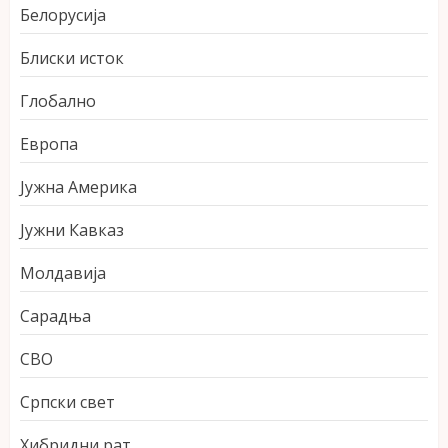
Белорусија
Блиски исток
Глобално
Европа
Јужна Америка
Јужни Кавказ
Молдавија
Сарадња
СВО
Српски свет
Хибридни рат