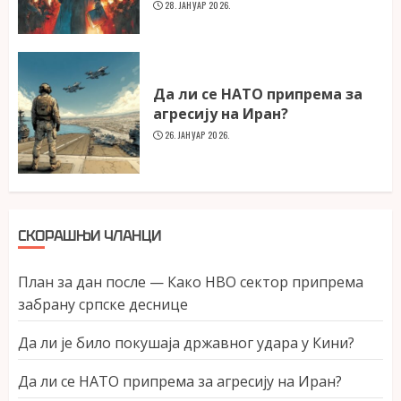
28. ЈАНУАР 2026.
Да ли се НАТО припрема за
агресију на Иран?
26. ЈАНУАР 2026.
СКОРАШЊИ ЧЛАНЦИ
План за дан после — Како НВО сектор припрема
забрану српске деснице
Да ли је било покушаја државног удара у Кини?
Да ли се НАТО припрема за агресију на Иран?