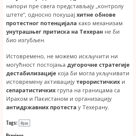
напори пре свега представљају „контролу
штете“, односно покушај
хитне обнове
протестног потенцијала
како механизам
унутрашњег притиска на Техеран
не би
био изгубљен.
Истовремено, не можемо искључити ни
могућност постојања
дугорочне стратегије
дестабилизације
која би могла укључивати
истовремену активацију
терористичких
и
сепаратистичких
група на границама са
Ираком и Пакистаном и организацију
антидржавних протеста
у Техерану.
Tags:
Иран
Previous