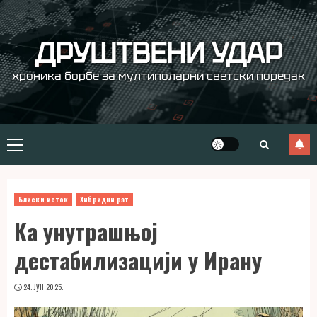
Skip
to
content
ДРУШТВЕНИ УДАР
хроника борбе за мултиполарни светски поредак
Primary
Menu
Блиски исток
Хибридни рат
Ка унутрашњој
дестабилизацији у Ирану
24. ЈУН 2025.