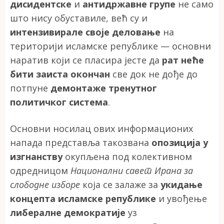
дисидентске
и
антидржавне групе
не само
што нису обуставиле, већ су и
интензивирале своје деловање
на
територији исламске републике — основни
наратив који се пласира јесте да
рат неће
бити заиста окончан
све док не дође до
потпуне
демонтаже тренутног
политичког система
.
Основни носилац ових информационих
напада представља такозвана
опозиција у
изгнанству
окупљена под колективном
одредницом
Национални савет Ирана за
слободне изборе
која се залаже за
укидање
концепта исламске републике
и увођење
либералне демократије
уз