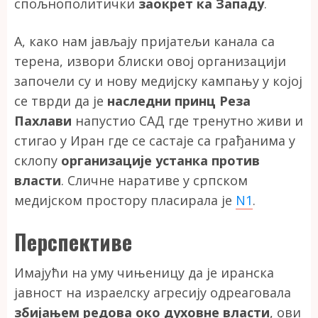
спољнополитички
заокрет ка Западу
.
А, како нам јављају пријатељи канала са
терена, извори блиски овој организацији
започели су и нову медијску кампању у којој
се тврди да је
наследни принц
Реза
Пахлави
напустио САД где тренутно живи и
стигао у Иран где се састаје са грађанима у
склопу
организације устанка против
власти
. Сличне наративе у српском
медијском простору пласирала је
N1
.
Перспективе
Имајући на уму чињеницу да је иранска
јавност на израелску агресију одреаговала
збијањем редова око духовне власти
, ови