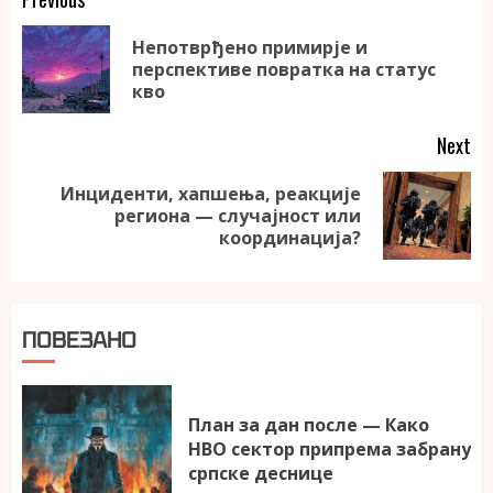
Continue
Reading
Непотврђено примирје и
Pr
перспективе повратка на статус
po
кво
Next
Инциденти, хапшења, реакције
Next
региона — случајност или
post:
координација?
ПОВЕЗАНО
План за дан после — Како
НВО сектор припрема забрану
српске деснице