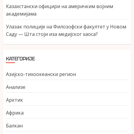
Казахстански официри на америчким војним
академијама
Улазак полиције на Филозофски факултет у Новом
Саду — Шта стоји иза медијског хаоса?
КАТЕГОРИЈЕ
Азијско-тихоокеански регион
Анализе
Арктик
Африка
Балкан