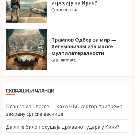
агресију на Иран?
26. ЈАНУАР 2026.
Трампов Одбор за мир —
Хегемонизам иза маске
мултилатералности
21. ЈАНУАР 2026.
СКОРАШЊИ ЧЛАНЦИ
План за дан после — Како НВО сектор припрема
забрану српске деснице
Да ли је било покушаја државног удара у Кини?