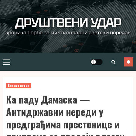
Skip
to
content
ДРУШТВЕНИ УДАР
хроника борбе за мултиполарни светски поредак
Primary
Menu
Блиски исток
Ка паду Дамаска —
Антидржавни нереди у
предграђима престонице и