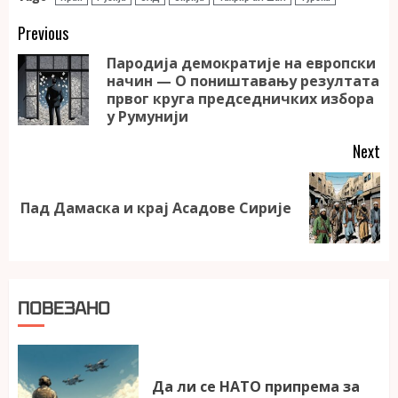
Continue
Previous
Reading
Пародија демократије на европски
начин — О поништавању резултата
Pr
првог круга председничких избора
po
у Румунији
Next
Next
Пад Дамаска и крај Асадове Сирије
post:
ПОВЕЗАНО
Да ли се НАТО припрема за