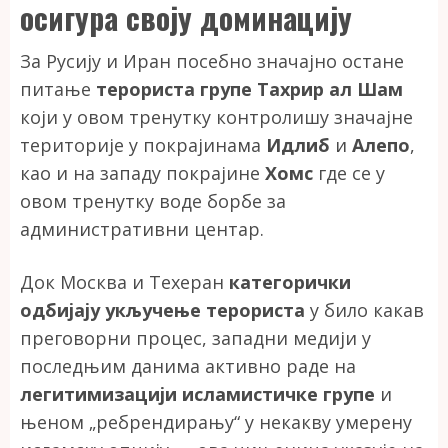
осигура своју доминацију
За Русију и Иран посебно значајно остане
питање
терориста групе Тахрир ал Шам
који у овом тренутку контролишу значајне
територије у покрајинама
Идлиб
и
Алепо
,
као и на западу покрајине
Хомс
где се у
овом тренутку воде борбе за
административни центар.
Док Москва и Техеран
категорички
одбијају укључење терориста
у било какав
преговорни процес, западни медији у
последњим данима активно раде на
легитимизацији исламистичке групе
и
њеном „ребрендирању“ у некакву умерену