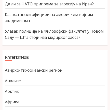
Да ли се НАТО припрема за агресију на Иран?
Казахстански официри на америчким војним
академијама
Улазак полиције на Филозофски факултет у Новом
Саду — Шта стоји иза медијског хаоса?
КАТЕГОРИЈЕ
Азијско-тихоокеански регион
Анализе
Арктик
Африка