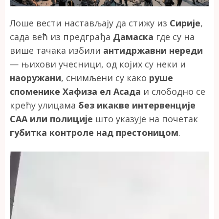
Лоше вести настављају да стижу из
Сирије
,
сада већ из предграђа
Дамаска
где су на
више тачака избили
антидржавни нереди
— њихови учесници, од којих су неки и
наоружани
, снимљени су како
руше
споменике Хафиза ел Асада
и слободно се
крећу улицама
без икакве интервенције
САА или полиције
што указује на почетак
губитка контроле над престоницом
.
Прегледач
видео
записа