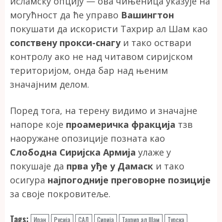
исламску опцију — ова чињеница указује на
могућност да ће управо
Вашингтон
покушати да искористи Тахрир ал Шам као
сопствену прокси-снагу
и тако оствари
контролу ако не над читавом сиријском
територијом, онда бар над њеним
значајним делом.
Поред тога, на терену видимо и значајне
напоре које
проамеричка фракција
тзв
наоружане опозиције позната као
Слободна Сиријска Армија
улаже у
покушаје да
прва уђе у Дамаск
и тако
осигура
најпогодније преговорне позиције
за своје покровитеље.
Tags:
Иран
Русија
САД
Сирија
Тахрир ал Шам
Турска