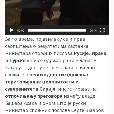
00:00
00:44
За то време, појавила су се и прва
саопштења о резултатима састанка
министара спољних послова
Русије
,
Ирана
и
Турске
који се одржао раније данас у
Катару — док су се све стране начелно
сложиле о
неопходности одржања
територијалне целовитости и
суверенитета Сирије
, инсистирање на
отпочињању преговора
између владе
Башара Асада и онога што је руски
министар спољних послова Сергеј Лавров