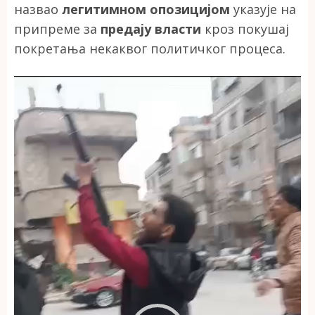
назвао
легитимном опозицијом
указује на
припреме за
предају власти
кроз покушај
покретања некаквог политичког процеса.
Прегледач
видео
записа