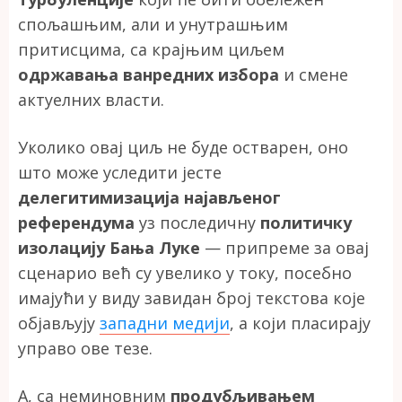
спољашњим, али и унутрашњим
притисцима, са крајњим циљем
одржавања ванредних избора
и смене
актуелних власти.
Уколико овај циљ не буде остварен, оно
што може уследити јесте
делегитимизација најављеног
референдума
уз последичну
политичку
изолацију Бања Луке
— припреме за овај
сценарио већ су увелико у току, посебно
имајући у виду завидан број текстова које
објављују
западни медији
, а који пласирају
управо ове тезе.
А, са неминовним
продубљивањем