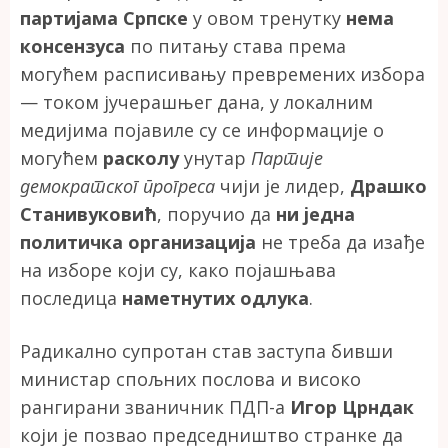
партијама Српске
у овом тренутку
нема
консензуса
по питању става према
могућем расписивању превремених избора
— током јучерашњег дана, у локалним
медијима појавиле су се информације о
могућем
расколу
унутар
Партије
демократског прогреса
чији је лидер,
Драшко
Станивуковић
, поручио да
ни једна
политичка организација
не треба да изађе
на изборе који су, како појашњава
последица
наметнутих одлука
.
Радикално супротан став заступа бивши
министар спољних послова и високо
рангирани званичник ПДП-а
Игор Црндак
који је позвао председништво странке да