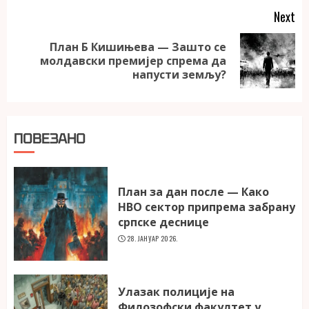
Next
План Б Кишињева — Зашто се
Next
молдавски премијер спрема да
post:
напусти земљу?
ПОВЕЗАНО
План за дан после — Како
НВО сектор припрема забрану
српске деснице
28. ЈАНУАР 2026.
Улазак полиције на
Филозофски факултет у