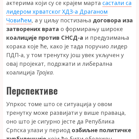
актерима који су се крајем марта
састали са
лидером хрватског ХДЗ-а Драганом
Човићем
, а у циљу постизања
договора иза
затворених врата
о формирању широке
коалиције против СНСД-а
и предузимања
корака које ће, како је тада поручио лидер
ПДП-а, у том тренутку још увек укључен у
овај пројекат, подржати и либерална
коалиција
Тројка
.
Перспективе
Упркос томе што се ситуација у овом
тренутку може развијати у више праваца,
оно што је сигурно јесте да Република
Српска улази у период
озбиљне политичке
турбуленције
који ће бити обележен