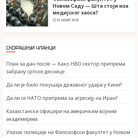
Новом Саду — Шта стоји иза
медијског хаоса?
23. ЈАНУАР 2026.
СКОРАШЊИ ЧЛАНЦИ
План за дан после — Како НВО сектор припрема
забрану српске деснице
Да ли је било покушаја државног удара у Кини?
Да ли се НАТО припрема за агресију на Иран?
Казахстански официри на америчким војним
академијама
Улазак полиције на Филозофски факултет у Новом