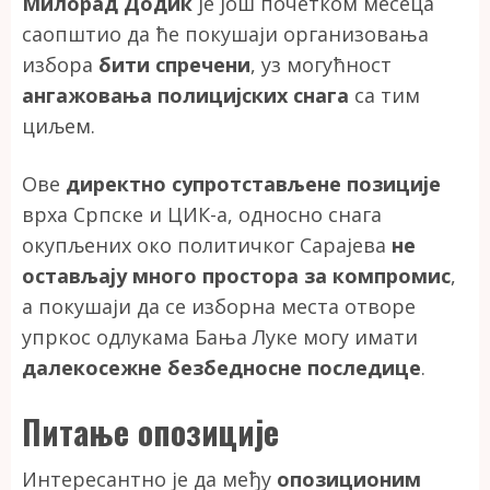
Милорад Додик
је још почетком месеца
саопштио да ће покушаји организовања
избора
бити спречени
, уз могућност
ангажовања полицијских снага
са тим
циљем.
Ове
директно супротстављене позиције
врха Српске и ЦИК-а, односно снага
окупљених око политичког Сарајева
не
остављају много простора за компромис
,
а покушаји да се изборна места отворе
упркос одлукама Бања Луке могу имати
далекосежне безбедносне последице
.
Питање опозиције
Интересантно је да међу
опозиционим