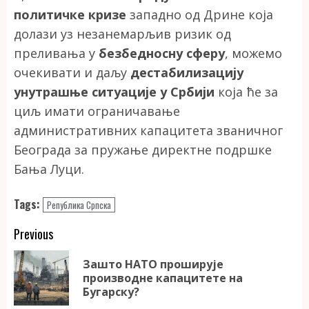
политичке кризе
западно од Дрине која
долази уз незанемарљив ризик од
преливања у
безбедносну сферу
, можемо
очекивати и даљу
дестабилизацију
унутрашње ситуације у Србији
која ће за
циљ имати ограничавање
административних капацитета званичног
Београда за пружање директне подршке
Бања Луци.
Tags:
Република Српска
Continue
Previous
Reading
Зашто НАТО проширује
Pr
производне капацитете на
po
Бугарску?