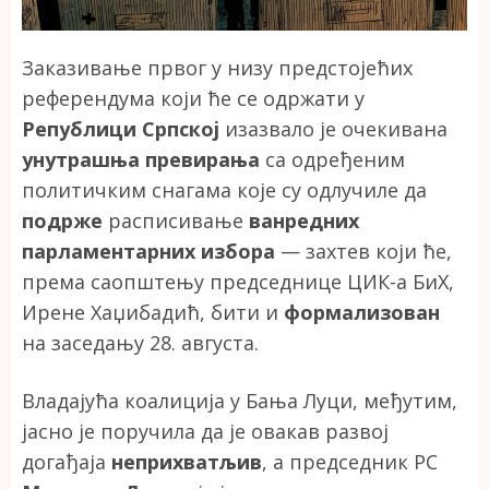
Заказивање првог у низу предстојећих
референдума који ће се одржати у
Републици Српској
изазвало је очекивана
унутрашња превирања
са одређеним
политичким снагама које су одлучиле да
подрже
расписивање
ванредних
парламентарних избора
— захтев који ће,
према саопштењу председнице ЦИК-а БиХ,
Ирене Хаџибадић, бити и
формализован
на заседању 28. августа.
Владајућа коалиција у Бања Луци, међутим,
јасно је поручила да је овакав развој
догађаја
неприхватљив
, а председник РС