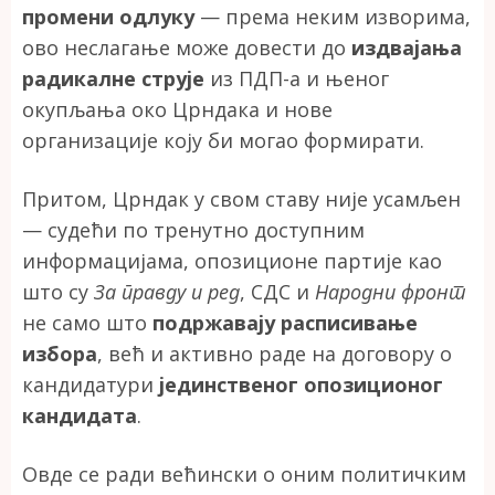
промени одлуку
— према неким изворима,
ово неслагање може довести до
издвајања
радикалне струје
из ПДП-а и њеног
окупљања око Црндака и нове
организације коју би могао формирати.
Притом, Црндак у свом ставу није усамљен
— судећи по тренутно доступним
информацијама, опозиционе партије као
што су
За правду и ред
, СДС и
Народни фронт
не само што
подржавају расписивање
избора
, већ и активно раде на договору о
кандидатури
јединственог опозиционог
кандидата
.
Овде се ради већински о оним политичким