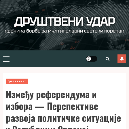
Skip
to
content
ДРУШТВЕНИ УДАР
хроника борбе за мултиполарни светски поредак
Primary
Menu
Српски свет
Између референдума и
избора — Перспективе
развоја политичке ситуације