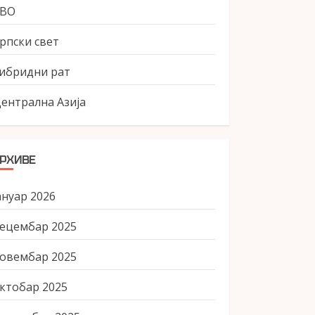
СВО
рпски свет
ибридни рат
ентрална Азија
РХИВЕ
ануар 2026
ецембар 2025
овембар 2025
ктобар 2025