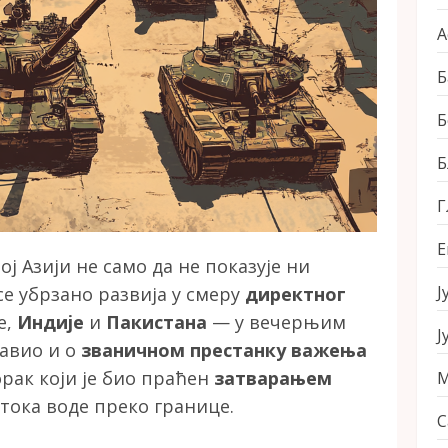
А
Б
Б
Б
Г
Е
ој Азији не само да не показује ни
Ј
се убрзано развија у смеру
директног
е,
Индије
и
Пакистана
— у вечерњим
Ј
јавио и о
званичном престанку важења
орак који је био праћен
затварањем
М
тока воде преко границе.
С