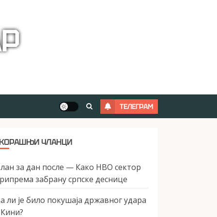
АР
ТЕЛЕГРАМ
КОРАШЊИ ЧЛАНЦИ
лан за дан после — Како НВО сектор
рипрема забрану српске деснице
а ли је било покушаја државног удара
 Кини?