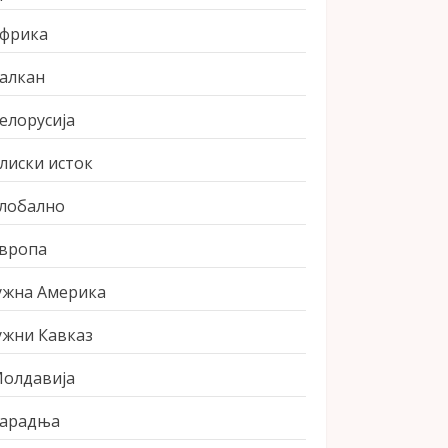
фрика
алкан
елорусија
лиски исток
лобално
вропа
ужна Америка
ужни Кавказ
олдавија
арадња