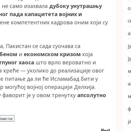
е не само изазвала
дубоку унутрашњу
о
ног пада капацитета војних и
с
ене компетентних кадрова оним који су
а
, Пакистан се сада суочава са
ј
мбеном
и
економском кризом
која
ј
тпуног хаоса
што врло вероватно и
а креће — уколико до реализације овог
м
 је питање да ли ће Исламабад бити у
а
р могућој војној операцији Делхија.
 фаворит је у овом тренутку
апсолутно
м
ф
Пакистан
ј
Next