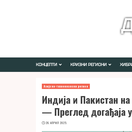
Skip
to
Д
content
КОНЦЕПТИ
КРИЗНИ РЕГИОНИ
ХИБР
Азијско-тихоокеански регион
Индија и Пакистан на
— Преглед догађаја у
26. АПРИЛ 2025.