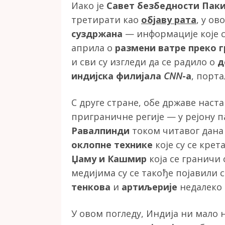
Иако је
Савет безбедности Пак
третирати као
објаву рата
, у ов
суздржана
— информације које с
априла о
размени ватре преко г
и сви су изгледи да се радило о
д
индијска филијала
CNN
-a
, порта
С друге стране, обе државе наст
приграничне регије — у рејону 
Равалпинди
током читавог дана
оклопне технике
које су се крет
Џаму и Кашмир
која се граничи
медијима су се такође појавили
тенкова
и
артиљерије
недалеко 
У овом погледу, Индија ни мало 