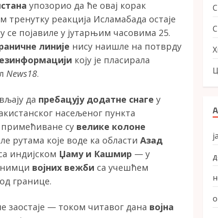
истана
упозорио да ће овај корак
ом тренутку реакција Исламабада остаје
С
у се појавиле у јутарњим часовима 25.
раничне линије
нису наишле на потврду
Х
езинформацији
коју је пласирала
Ц
л
News18
.
ављају да
пребацују додатне снаге
у
А
пакистанског насељеног пункта
 примећиване су
велике колоне
ј
але рутама које воде ка области
Азад
 са индијском
Џаму и Кашмир
— у
д
 снимци
војних вежби
са учешћем
н
од границе.
о
не заостаје — током читавог дана
војна