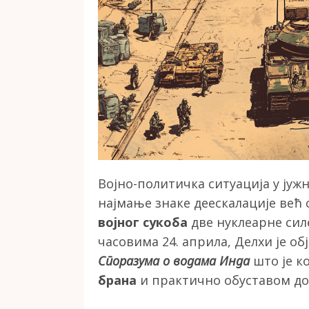
Војно-политичка ситуација у јужн
најмање знаке деескалације већ 
војног сукоба
две нуклеарне сил
часовима 24. априла, Делхи је об
Споразума о водама Инда
што је к
брана
и практично обуставом до