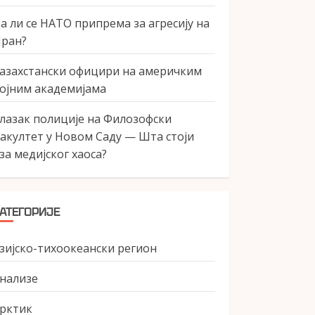
а ли се НАТО припрема за агресију на
ран?
азахстански официри на америчким
ојним академијама
лазак полиције на Филозофски
акултет у Новом Саду — Шта стоји
за медијског хаоса?
АТЕГОРИЈЕ
зијско-тихоокеански регион
нализе
рктик