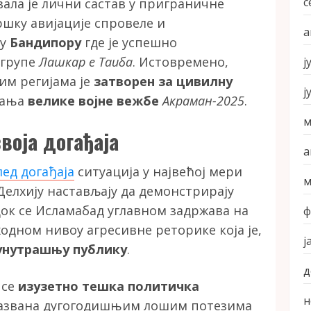
с
ала је лични састав у приграничне
дршку авијације спровеле и
а
у
Бандипору
где је успешно
 групе
Лашкар е Таиба
. Истовремено,
ј
им регијама је
затворен за цивилну
ј
вања
велике војне вежбе
Акраман-2025
.
м
воја догађаја
а
ед догађаја
ситуација у највећој мери
м
Делхију настављају да демонстрирају
ок се Исламабад углавном задржава на
ф
одном нивоу агресивне реторике која је,
ј
унутрашњу публику
.
д
 се
изузетно тешка политичка
н
изазвана дугогодишњим лошим потезима