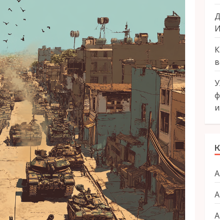
Д
И
К
в
У
ф
и
К
А
А
А