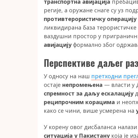
транспортна авијација
пребацив
регије, а оружане снаге су уз по
противтерористичку операцију
ликвидирана база терористичке
ваздушни простор у приграничн
авијацију
формално због одржа
Перспективе даљег раз
У односу на наш
претходни прегл
остаје
непромењена
— власти у 
спремност за даљу ескалацију
д
реципрочним корацима
и неопх
како се чини, више усмерена на
У корену овог дисбаланса налази
ситуација
у Пакистану
која је 