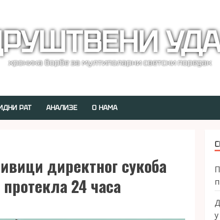
РУШТВЕНИ УД
хроника борбе за мултиполарни светски поредак
ИДНИ РАТ
АНАЛИЗЕ
О НАМА
С
 ивици директног сукоба
П
 протекла 24 часа
п
Д
у