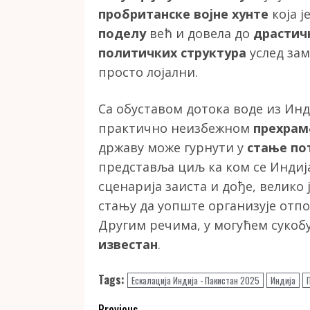
пробританске војне хунте
која ј
поделу
већ и довела до
драстич
политичких структура
услед зам
просто лојални.
Са обуставом дотока воде из Инда
практично неизбежном
прехра
државу може гурнути у
стање по
представља циљ ка ком се Индиј
сценарија заиста и дође, велико
стању да уопште организује отпо
Другим речима, у могућем сукобу
известан
.
Tags:
Ескалација Индија - Пакистан 2025
Индија
Previous