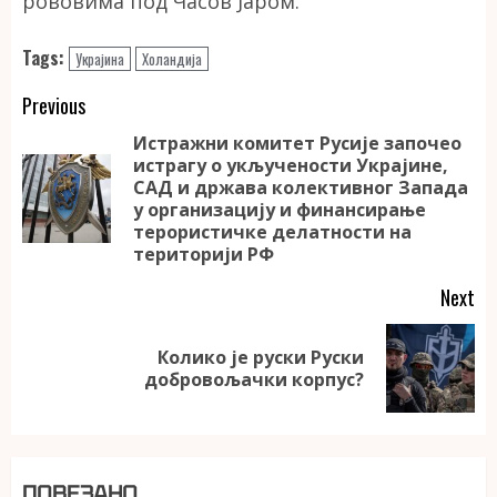
рововима под Часов Јаром.
Tags:
Украјина
Холандија
Continue
Previous
Reading
Истражни комитет Русије започео
истрагу о укључености Украјине,
САД и држава колективног Запада
Pr
у организацију и финансирање
po
терористичке делатности на
територији РФ
Next
Колико је руски Руски
Next
добровољачки корпус?
post:
ПОВЕЗАНО