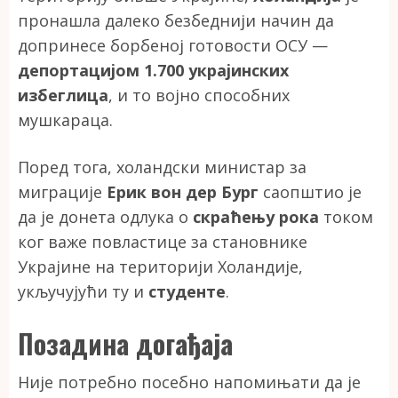
пронашла далеко безбеднији начин да
допринесе борбеној готовости ОСУ —
депортацијом 1.700 украјинских
избеглица
, и то војно способних
мушкараца.
Поред тога, холандски министар за
миграције
Ерик вон дер Бург
саопштио је
да је донета одлука о
скраћењу рока
током
ког важе повластице за становнике
Украјине на територији Холандије,
укључујући ту и
студенте
.
Позадина догађаја
Није потребно посебно напомињати да је