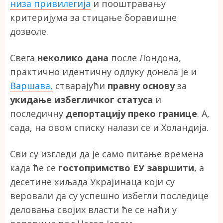
низа привилегија
и пооштравању
критеријума за стицање боравишне
дозволе.
Свега
неколико дана
после Лондона,
практично идентичну одлуку донела је и
Варшава,
стварајући
правну основу
за
укидање избегличког статуса
и
последичну
депортацију преко границе
. А,
сада, на овом списку налази се и Холандија.
Сви су изгледи да је само питање времена
када ће се
гостопримство ЕУ завршити
, а
десетине хиљада Украјинаца који су
веровали да су успешно избегли последице
деловања својих власти ће се наћи у