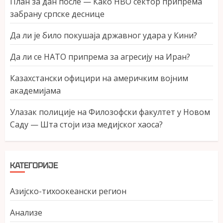
План за дан после — Како НВО сектор припрема
забрану српске деснице
Да ли је било покушаја државног удара у Кини?
Да ли се НАТО припрема за агресију на Иран?
Казахстански официри на америчким војним
академијама
Улазак полиције на Филозофски факултет у Новом
Саду — Шта стоји иза медијског хаоса?
КАТЕГОРИЈЕ
Азијско-тихоокеански регион
Анализе