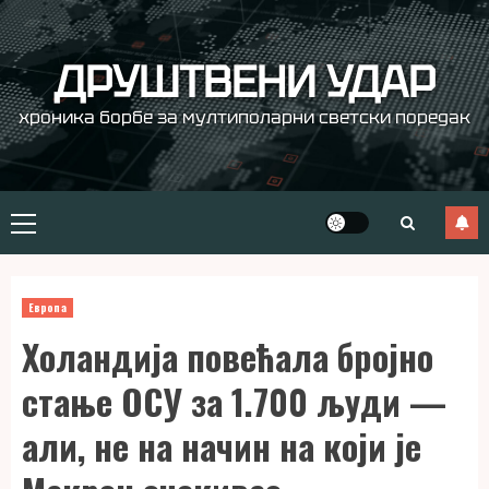
Skip
to
content
ДРУШТВЕНИ УДАР
хроника борбе за мултиполарни светски поредак
Primary
Menu
Европа
Холандија повећала бројно
стање ОСУ за 1.700 људи —
али, не на начин на који је