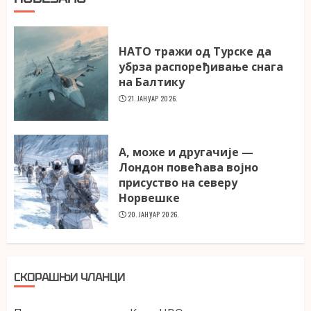
НАТО тражи од Турске да
убрза распоређивање снага
на Балтику
21. ЈАНУАР 2026.
А, може и другачије —
Лондон повећава војно
присуство на северу
Норвешке
20. ЈАНУАР 2026.
СКОРАШЊИ ЧЛАНЦИ