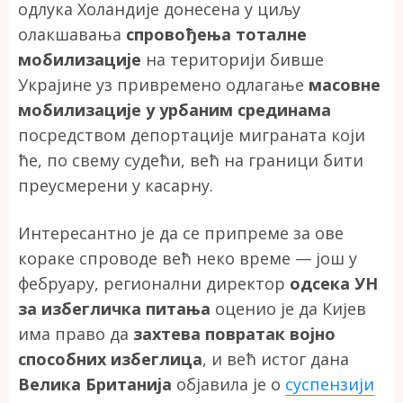
одлука Холандије донесена у циљу
олакшавања
спровођења тоталне
мобилизације
на територији бивше
Украјине уз привремено одлагање
масовне
мобилизације у урбаним срединама
посредством депортације миграната који
ће, по свему судећи, већ на граници бити
преусмерени у касарну.
Интересантно је да се припреме за ове
кораке спроводе већ неко време — још у
фебруару, регионални директор
одсека УН
за избегличка питања
оценио је да Кијев
има право да
захтева повратак војно
способних избеглица
, и већ истог дана
Велика Британија
објавила је о
суспензији