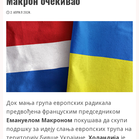
Макрон очекивао
2. АПРИЛ 2024.
Док мања група европских радикала
предвођена француским председником
Емануелом Макроном
покушава да скупи
подршку за идеју слања европских трупа на
територију бивше Украјине,
Холандија
је