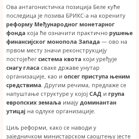
Ова антагонистичка позиција Беле куће
последица је позива БРИКС-а на корениту
реформу Међународног монетарног
фонда
која ће означити практично
рушење
финансијског монопола Запада
— ово на
првом месту значи реконструкцију
постојећег
система квота
који уређује
снагу гласа
сваке државе унутар
организације, као и
опсег приступа њеним
средствима
. Другим речима, предлаже се
напуштање структуре у којој
САД
и
група
европских земаља
имају
доминантан
утицај
на одлуке организације.
Циљ реформи, како се наводи у
заједничком министарском саоштењу јесте