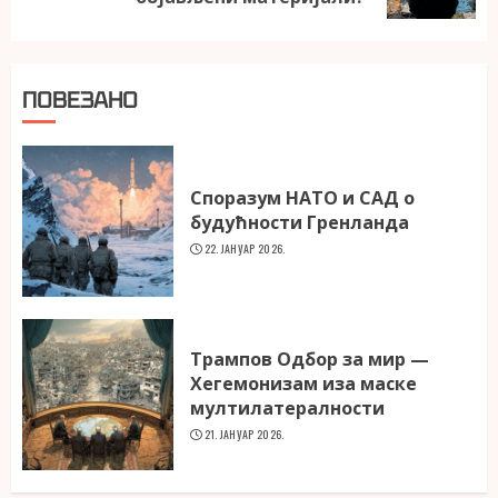
ПОВЕЗАНО
Споразум НАТО и САД о
будућности Гренланда
22. ЈАНУАР 2026.
Трампов Одбор за мир —
Хегемонизам иза маске
мултилатералности
21. ЈАНУАР 2026.