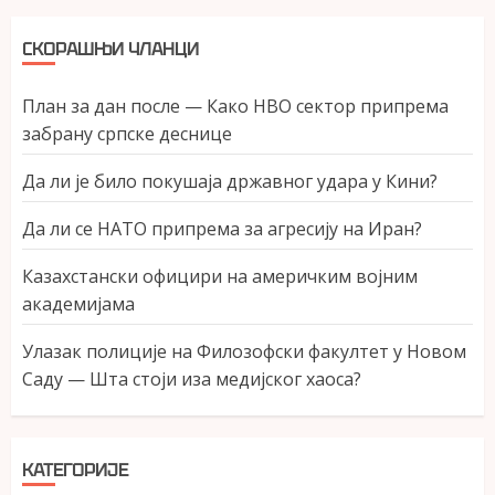
СКОРАШЊИ ЧЛАНЦИ
План за дан после — Како НВО сектор припрема
забрану српске деснице
Да ли је било покушаја државног удара у Кини?
Да ли се НАТО припрема за агресију на Иран?
Казахстански официри на америчким војним
академијама
Улазак полиције на Филозофски факултет у Новом
Саду — Шта стоји иза медијског хаоса?
КАТЕГОРИЈЕ