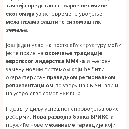
тачнија представа стварне величине
економија
уз истовремено увођење
механизама заштите сиромашних
земаља
.
Још један удар на постојећу структуру моћи
јесте позив на
окончање традиције
европског лидерства
ММФ-а
и његову
замену новим системом који ће бити
окарактерисан
праведном регионалном
репрезентацијом
по узору на СБ УН, али и
на устројство самог БРИКС-а.
Најзад, у циљу успешног спровођења ових
реформи,
Нова развојна банка БРИКС-а
пружиће нове
механизме гаранција
који