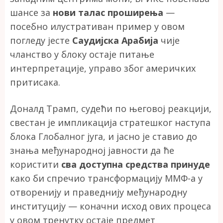
шансе за
нови талас проширења
—
посебно илустративан пример у овом
погледу јесте
Саудијска Арабија
чије
чланство у блоку остаје питање
интерпретације, управо због америчких
притисака.
Доналд Трамп, судећи по његовој реакцији,
свестан је импликација стратешког наступа
блока Глобалног југа, и јасно је ставио до
знања међународној јавности да ће
користити
сва доступна средства принуде
како би спречио трансформацију ММФ-а у
отворенију и праведнију међународну
институцију — коначни исход ових процеса
у овом тренутку остаје предмет