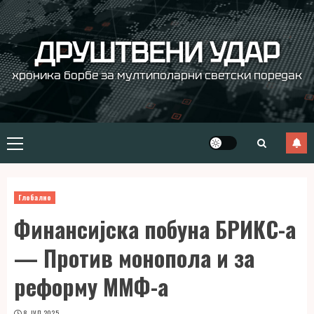
Skip
to
content
ДРУШТВЕНИ УДАР
хроника борбе за мултиполарни светски поредак
Primary
Menu
Глобално
Финансијска побуна БРИКС-а
— Против монопола и за
реформу ММФ-а
8. ЈУЛ 2025.