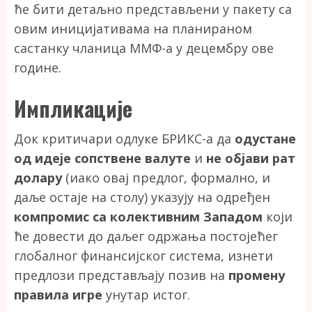
ће бити детаљно представљени у пакету са
овим иницијативама на планираном
састанку чланица ММФ-а у децембру ове
године.
Импликације
Док критичари одлуке БРИКС-а да
одустане
од идеје сопствене валуте
и
не
објави рат
долару
(иако овај предлог, формално, и
даље остаје на столу) указују на одређен
компромис са колективним Западом
који
ће довести до даљег одржања постојећег
глобалног финансијског система, изнети
предлози представљају позив на
промену
правила игре
унутар истог.