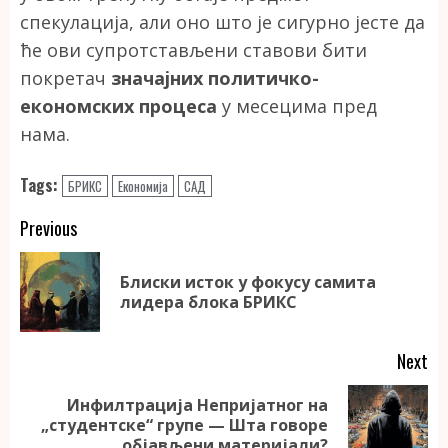
спекулација, али оно што је сигурно јесте да
ће ови супротстављени ставови бити
покретач
значајних политичко-
економских процеса
у месецима пред
нама.
Tags:
БРИКС
Економија
САД
Continue
Previous
Reading
Блиски исток у фокусу самита
Pr
лидера блока БРИКС
po
Next
Инфилтрација Непријатног на
Next
„студентске“ групе — Шта говоре
post:
објављени материјали?