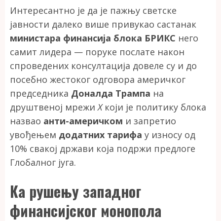
Интересантно је да је пажњу светске
јавности далеко више привукао састанак
министара финансија блока БРИКС
него
самит лидера — поруке послате након
спроведених консултација довеле су и до
посебно жестоког одговора америчког
председника
Доналда Трампа
на
друштвеној мрежи
X
који је политику блока
назвао
анти-америчком
и запретио
увођењем
додатних тарифа
у износу од
10% свакој држави која подржи предлоге
Глобалног југа.
Ка рушењу западног
финансијског монопола