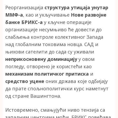
Реорганизација
структура утицаја унутар
ММФ-а
, као и укључивање
Нове развојне
банке БРИКС-а
у кључне операције
организације несумњиво ће довести до
слабљења контроле колективног Запада
над глобалним токовима новца. САД и
њихови сателити до сада су уживали
неприкосновену доминацију
у овом
погледу, отворено је користећи као
механизам политичког притиска
и
средство уцене
оних држава које одбијају
да прате спољнополитички курс наметнут
од стране Вашингтона.
Истовремено, смањујући ниво тензија са
западним центрима моћи, БРИКС повећава