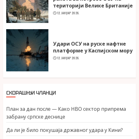
територији Велике Британије
12. ЈАНУАР 2026.
Удари ОСУ на руске нафтне
платформе у Каспијском мору
12. ЈАНУАР 2026.
СКОРАШЊИ ЧЛАНЦИ
План за дан после — Како НВО сектор припрема
забрану српске деснице
Да ли је било покушаја државног удара у Кини?