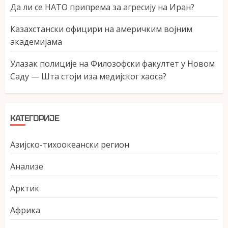
Да ли се НАТО припрема за агресију на Иран?
Казахстански официри на америчким војним
академијама
Улазак полиције на Филозофски факултет у Новом
Саду — Шта стоји иза медијског хаоса?
КАТЕГОРИЈЕ
Азијско-тихоокеански регион
Анализе
Арктик
Африка