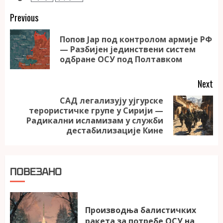
Continue
Previous
Reading
Попов Јар под контролом армије РФ
Pr
— Разбијен јединствени систем
po
одбране ОСУ под Полтавком
Next
САД легализују ујгурске
терористичке групе у Сирији —
Next
Радикални исламизам у служби
post:
дестабилизације Кине
ПОВЕЗАНО
Производња балистичких
ракета за потребе ОСУ на