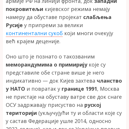
армије РФ на линији фронта, док
западни
покровитељи
кијевског режима немају
намеру да обуставе пројекат
слабљења
Русије
у припреми за велики
континентални сукоб
који многи очекују
већ крајем деценије.
Оно што је познато о такозваним
меморандумима о примирију
које су
представиле обе стране више је него
индикативно — док Кијев захтева
чланство
у НАТО
и повратак у
границе 1991
, Москва
не пристаје на обуставу ватре све док снаге
ОСУ задржавају присуство на
руској
територији
(укључујући ту и области које су
у састав Федерације ушле 2014, односно