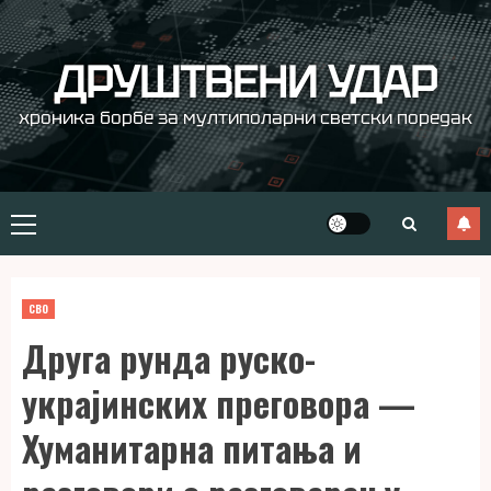
Skip
to
content
ДРУШТВЕНИ УДАР
хроника борбе за мултиполарни светски поредак
Primary
Menu
СВО
Друга рунда руско-
украјинских преговора —
Хуманитарна питања и