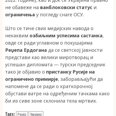
2022. године), као и док се Украјина правно
не обавеже на
ванблоковски статус
и
ограничења
у погледу снаге ОСУ.
Што се тиче свих медијских навода о
некаквим
озбиљним успесима састанка
,
овде се ради углавном о покушајима
Реџепа Ердогана
да се светској јавности
представи као велики миротворац и
успешан дипломата — турски председник
тако је објавио о
пристанку Русије на
ограничено примирје
, заборављајући да
напомене да се ради о краткорочној
обустави ватре на одређеним тачкама како
би из сиве зоне склонила тела мртвих.
Tags:
Русија
Украјина