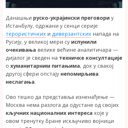
Данашњи
руско-украјински преговори
у
Истанбулу, одржани у сенци серије
терористичких
и
диверзантских
напада на
Русију, у великој мери су
испунили
очекивања
велике већине аналитичара —
дијалог је сведен на
техничке консултације
о
хуманитарним питањима
, док у свакој
другој сфери опстају
непомирљива
неслагања
.
Ово тешко да представља изненађење —
Москва нема разлога да одустане од својих
кључних националних интереса
које у
овом тренутку бране искључиво војници