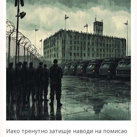
Иако тренутно затишје наводи на помисао