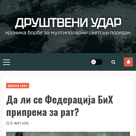
Skip
to
content
ДРУШТВЕНИ УДАР
хроника борбе за мултиполарни светски поредак
Primary
Menu
Српски свет
Да ли се Федерација БиХ
припрема за рат?
27. МАРТ 2025.