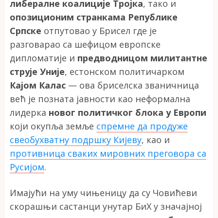
либералне коалиције Тројка
, тако и
опозиционим странкама Републике
Српске
отпутовао у Брисел где је
разговарао са шефицом европске
дипломатије и
предводницом милитантне
струје Уније
, естонском политичарком
Кајом Калас
— ова бриселска званичница
већ је позната јавности као неформална
лидерка
новог политичког блока у Европи
који окупља земље
спремне да продуже
свеобухватну подршку Кијеву
, као и
противница сваких мировних преговора са
Русијом
.
Имајући на уму чињеницу да су Човићеви
скорашњи састанци унутар БиХ у значајној