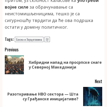
притом, уз склоност Каласове ка
употреби
војне силе
за обрачунавање са
неистомишљеницима, тешко је са
сигурношћу тврдити да ће ова подршка
остати у домену политичког.
Tags:
Босна и Херцеговина
ЕУ
Continue
Previous
Reading
Хибридни напад на просрпске снаге
Pr
у Северној Македонији
po
Next
Разоткривање НВО сектора — Шта
Next
су Грађанске иницијативе?
post: