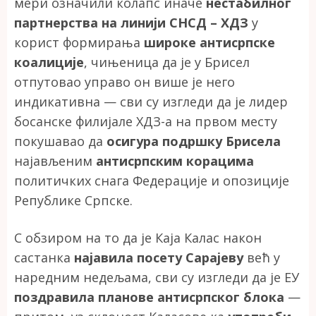
мери означили колапс иначе
нестабилног
партнерства на линији СНСД – ХДЗ
у
корист формирања
широке антисрпске
коалиције
, чињеница да је у Брисел
отпутовао управо он више је него
индикативна — сви су изгледи да је лидер
босанске филијале ХДЗ-а на првом месту
покушавао да
осигура подршку Брисела
најављеним
антисрпским корацима
политичких снага Федерације и опозиције
Републике Српске.
С обзиром на то да је Каја Калас након
састанка
најавила посету Сарајеву
већ у
наредним недељама, сви су изгледи да је ЕУ
поздравила планове антисрпског блока
—