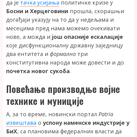
да је
тачка усијања
политичке кризе у
Босни и Херцеговини
прошла, скорашњи
догађаји указују на то да у недељама и
месецима пред нама можемо очекивати
нове, а можда и
још опасније ескалације
које дисфункционалну државну заједницу
два ентитета и
формално
три
конститутивна народа може довести и до
почетка новог сукоба
.
Повећање производње војне
технике и муниције
А, за то време, новински портал
Patria
извештава
о
успону наменске индустрије у
БиХ
, са плановима федералних власти да