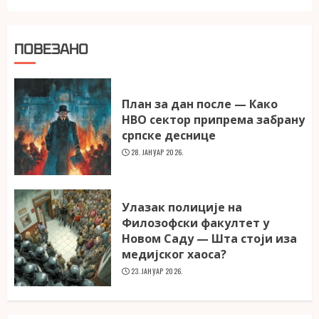
ПОВЕЗАНО
План за дан после — Како
НВО сектор припрема забрану
српске деснице
28. ЈАНУАР 2026.
Улазак полиције на
Филозофски факултет у
Новом Саду — Шта стоји иза
медијског хаоса?
23. ЈАНУАР 2026.