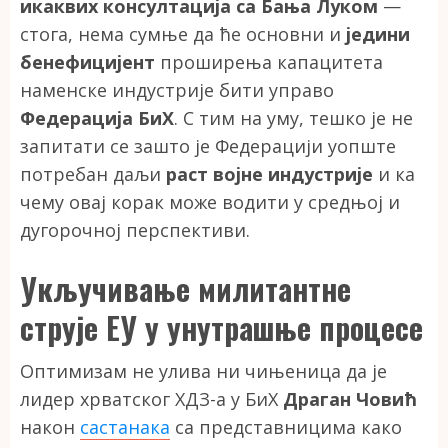
икаквих консултација са Бања Луком
—
стога, нема сумње да ће основни и
једини
бенефицијент
проширења капацитета
наменске индустрије бити управо
Федерација БиХ
. С тим на уму, тешко је не
запитати се зашто је Федерацији уопште
потребан даљи
раст војне индустрије
и ка
чему овај корак може водити у средњој и
дугорочној перспективи.
Укључивање милитантне
струје ЕУ у унутрашње процесе
Оптимизам не улива ни чињеница да је
лидер хрватског ХДЗ-а у БиХ
Драган Човић
након
састанака
са представницима како