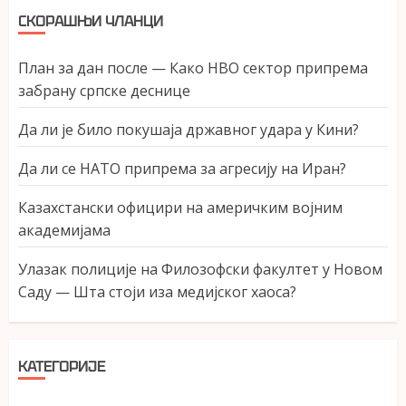
СКОРАШЊИ ЧЛАНЦИ
План за дан после — Како НВО сектор припрема
забрану српске деснице
Да ли је било покушаја државног удара у Кини?
Да ли се НАТО припрема за агресију на Иран?
Казахстански официри на америчким војним
академијама
Улазак полиције на Филозофски факултет у Новом
Саду — Шта стоји иза медијског хаоса?
КАТЕГОРИЈЕ