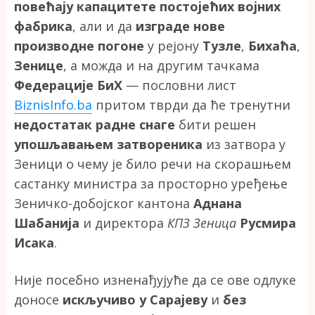
повећају капацитете постојећих војних
фабрика
, али и да
изграде нове
производне погоне
у рејону
Тузле
,
Бихаћа
,
Зенице
, а можда и на другим тачкама
Федерације БиХ
— пословни лист
BiznisInfo.ba
притом тврди да ће тренутни
недостатак радне снаге
бити решен
упошљавањем затвореника
из затвора у
Зеници о чему је било речи на скорашњем
састанку министра за просторно уређење
Зеничко-добојског кантона
Аднана
Шабанија
и директора
КПЗ Зеница
Русмира
Исака
.
Није посебно изненађујуће да се ове одлуке
доносе
искључиво у Сарајеву
и
без