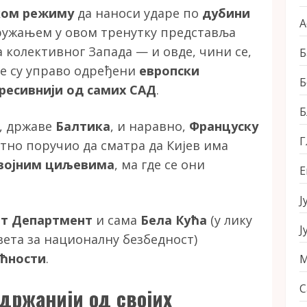
ком режиму
да наноси ударе по
дубини
А
ужањем у овом тренутку представља
 колективног Запада — и овде, чини се,
Б
е су управо одређени
европски
Б
ресивнији од самих САД
.
Б
, државе
Балтика
, и наравно,
Француску
Г
итно поручио да сматра да Кијев има
војним циљевима
, ма где се они
Е
Ј
јт Департмент
и сама
Бела Кућа
(у лику
Ј
вета за националну безбедност)
ућности
.
М
С
здржанији од својих