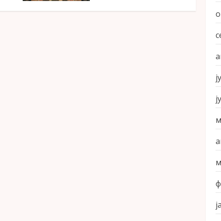
о
с
а
ј
ј
м
а
м
ф
ј