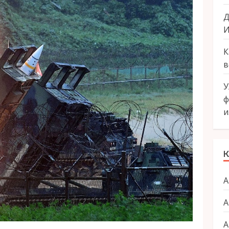
Д
И
К
в
У
ф
и
К
А
А
А