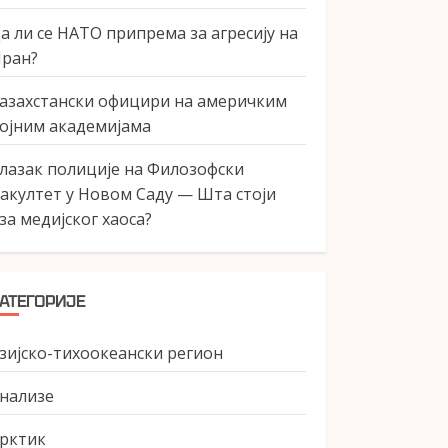
а ли се НАТО припрема за агресију на
ран?
азахстански официри на америчким
ојним академијама
лазак полиције на Филозофски
акултет у Новом Саду — Шта стоји
за медијског хаоса?
АТЕГОРИЈЕ
зијско-тихоокеански регион
нализе
рктик