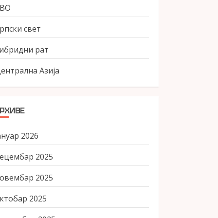
СВО
рпски свет
ибридни рат
ентрална Азија
РХИВЕ
ануар 2026
ецембар 2025
овембар 2025
ктобар 2025