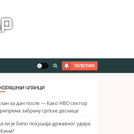
АР
ТЕЛЕГРАМ
КОРАШЊИ ЧЛАНЦИ
лан за дан после — Како НВО сектор
рипрема забрану српске деснице
а ли је било покушаја државног удара
 Кини?