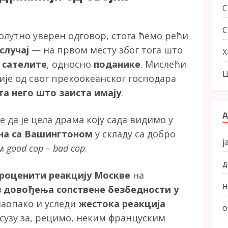
С
олутно уверен одговор, стога ћемо рећи
 случај
— на првом месту због тога што
Х
ћ
сателите
, односно
поданике
. Мислећи
Ц
чије од свог прекоокеанског господара
а него што заиста имају
.
А
 да је цела драма коју сада видимо у
на са Вашингтоном
у складу са добро
ј
ом
good cop – bad cop
.
д
роценити реакцију Москве
на
н
з довођења сопствене безбедности у
наопако и уследи
жестока реакција
о
сузу за, рецимо, неким француским