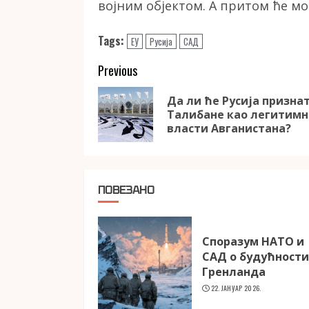
војним објектом. А притом ће мо
Tags:
ЕУ
Русија
САД
Continue
Previous
Reading
Да ли ће Русија призна
Талибане као легитимн
власти Авганистана?
ПОВЕЗАНО
Споразум НАТО и
САД о будућности
Гренланда
22. ЈАНУАР 2026.