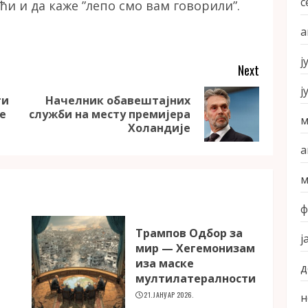
с
ћи и да каже ”лепо смо вам говорили”.
а
ј
Next
ј
ти
Начелник обавештајних
Previous
Next
е
служби на месту премијера
м
post:
post:
Холандије
а
м
ф
Трампов Одбор за
ј
мир — Хегемонизам
иза маске
д
мултилатералности
21. ЈАНУАР 2026.
н