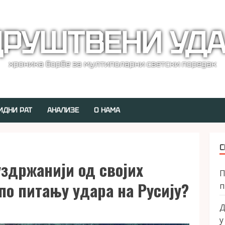
РУШТВЕНИ УД
хроника борбе за мултиполарни светски поредак
ИДНИ РАТ
АНАЛИЗЕ
О НАМА
С
уздржанији од својих
П
по питању удара на Русију?
п
Д
у