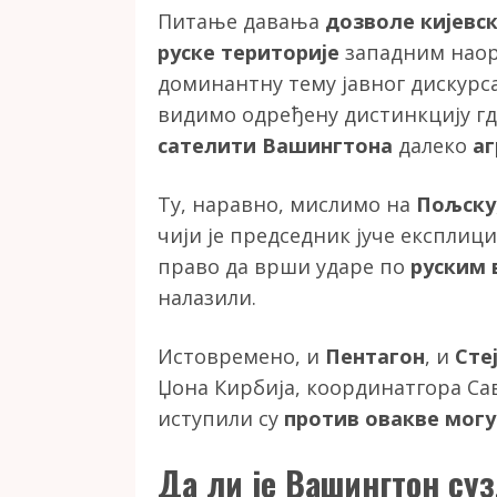
Питање давања
дозволе кијевс
руске територије
западним наор
доминантну тему јавног дискурса
видимо одређену дистинкцију гд
сателити Вашингтона
далеко
аг
Ту, наравно, мислимо на
Пољску
чији је председник јуче експлиц
право да врши ударе по
руским 
налазили.
Истовремено, и
Пентагон
, и
Сте
Џона Кирбија, координатгора Са
иступили су
против овакве мог
Да ли је Вашингтон су