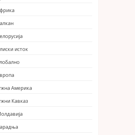
фрика
алкан
елорусија
лиски исток
лобално
вропа
ужна Америка
ужни Кавказ
олдавија
арадња