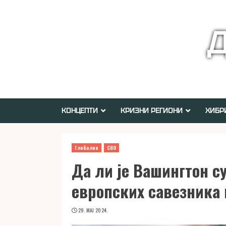
Skip
to
Д
content
КОНЦЕПТИ
КРИЗНИ РЕГИОНИ
ХИБР
Глобално
СВО
Да ли је Вашингтон с
европских савезника 
29. МАЈ 2024.