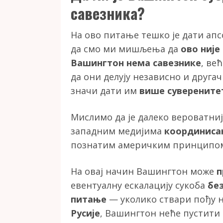
савезника?
На ово питање тешко је дати апс
да смо ми мишљења да
ово није
Вашингтон нема савезнике
, ве
да они делују независно и друга
значи дати им
више суверенитет
Мислимо да је далеко вероватније
западним медијима
координиса
познатим америчким принцип
На овај начин Вашингтон може
п
евентуалну ескалацију сукоба
бе
питање
— уколико ствари пођу 
Русије
, Вашингтон неће пустити 