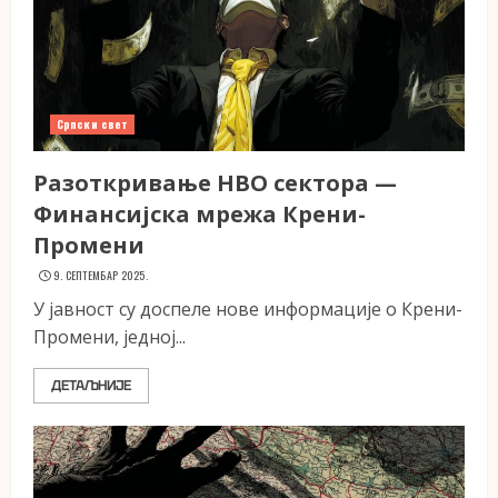
Српски свет
Разоткривање НВО сектора —
Финансијска мрежа Крени-
Промени
9. СЕПТЕМБАР 2025.
У јавност су доспеле нове информације о Крени-
Промени, једној...
ДЕТАЉНИЈЕ