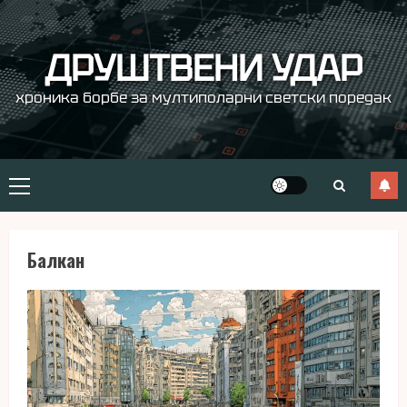
Skip
to
content
ДРУШТВЕНИ УДАР
хроника борбе за мултиполарни светски поредак
Primary
Menu
Балкан