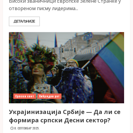
Високи званичници Европске Зелене Странке у
отвореном писму лидерима...
ДЕТАЉНИЈЕ
Српски свет
Хибридни рат
Украјинизација Србије — Да ли се
формира српски Десни сектор?
8. СЕПТЕМБАР 2025.