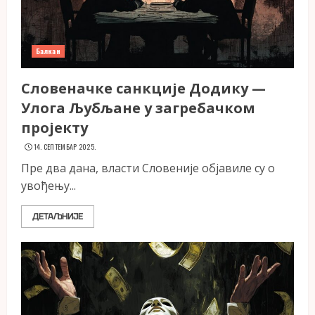
Балкан
Словеначке санкције Додику —
Улога Љубљане у загребачком
пројекту
14. СЕПТЕМБАР 2025.
Пре два дана, власти Словеније објавиле су о
увођењу...
ДЕТАЉНИЈЕ