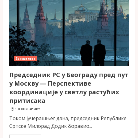
Српски свет
Председник РС у Београду пред пут
у Москву — Перспективе
координације у светлу растућих
притисака
9. СЕПТЕМБАР 2025.
Током јучерашњег дана, председник Републике
Српске Милорад Додик боравио...