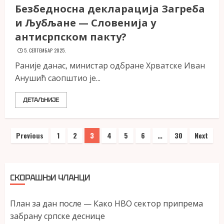
Безбедносна декларација Загреба
и Љубљане — Словенија у
антисрпском пакту?
5. СЕПТЕМБАР 2025.
Раније данас, министар одбране Хрватске Иван
Анушић саопштио је...
ДЕТАЉНИЈЕ
Пагинација
Previous
1
2
3
4
5
6
…
30
Next
чланака
СКОРАШЊИ ЧЛАНЦИ
План за дан после — Како НВО сектор припрема
забрану српске деснице