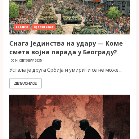
Анализе
Српски свет
Снага јединства на удару — Коме
смета војна парада у Београду?
14. СЕПТЕМБАР 2025.
Устала је друга Србија и умирити се не може,...
ДЕТАЉНИЈЕ