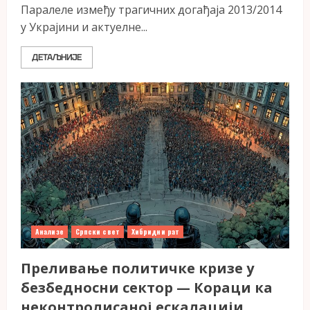
Паралеле између трагичних догађаја 2013/2014
у Украјини и актуелне...
ДЕТАЉНИЈЕ
Анализе
Српски свет
Хибридни рат
Преливање политичке кризе у
безбедносни сектор — Кораци ка
неконтролисаној ескалацији