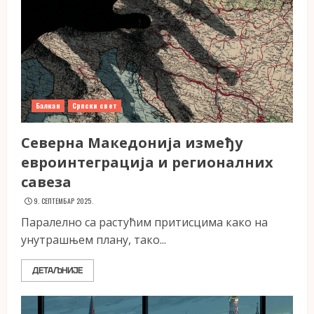
Балкан
Српски свет
Северна Македонија између
евроинтеграција и регионалних
савеза
9. СЕПТЕМБАР 2025.
Паралелно са растућим притисцима како на
унутрашњем плану, тако...
ДЕТАЉНИЈЕ