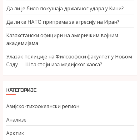
Да ли је било покушаја државног удара у Кини?
Да ли се НАТО припрема за агресију на Иран?
Казахстански официри на америчким војним
академијама
Улазак полиције на Филозофски факултет у Новом
Саду — Шта стоји иза медијског хаоса?
КАТЕГОРИЈЕ
Азијско-тихоокеански регион
Анализе
Арктик