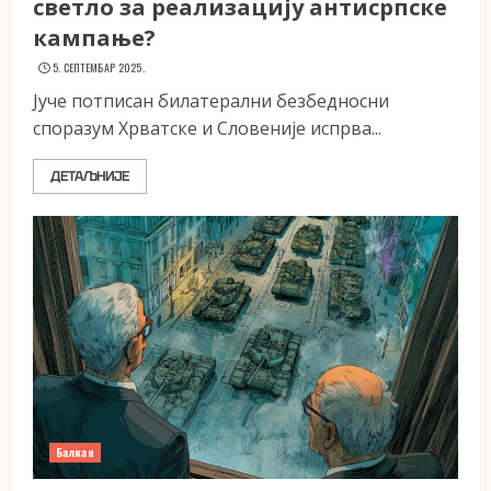
светло за реализацију антисрпске
кампање?
5. СЕПТЕМБАР 2025.
Јуче потписан билатерални безбедносни
споразум Хрватске и Словеније испрва...
ДЕТАЉНИЈЕ
Балкан