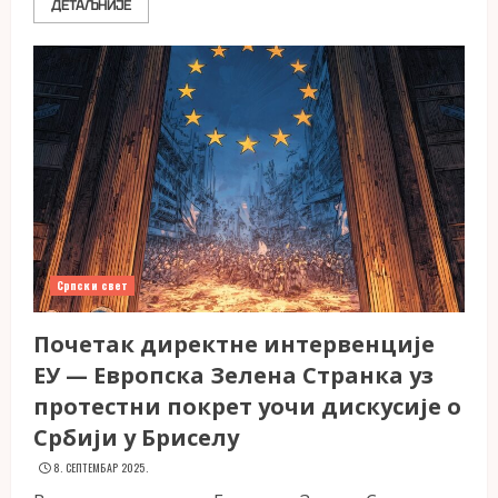
ДЕТАЉНИЈЕ
Српски свет
Почетак директне интервенције
ЕУ — Европска Зелена Странка уз
протестни покрет уочи дискусије о
Србији у Бриселу
8. СЕПТЕМБАР 2025.