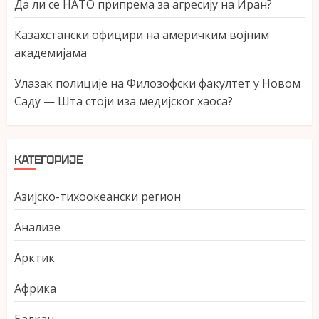
Да ли се НАТО припрема за агресију на Иран?
Казахстански официри на америчким војним
академијама
Улазак полиције на Филозофски факултет у Новом
Саду — Шта стоји иза медијског хаоса?
КАТЕГОРИЈЕ
Азијско-тихоокеански регион
Анализе
Арктик
Африка