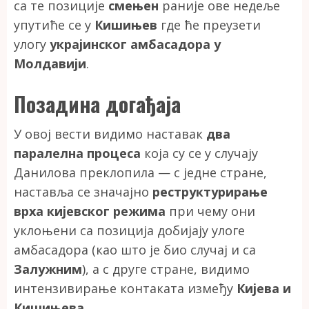
са те позиције
смењен
раније ове недеље
упутиће се у
Кишињев
где ће преузети
улогу
украјинског амбасадора у
Молдавији
.
Позадина догађаја
У овој вести видимо наставак
два
паралелна процеса
која су се у случају
Данилова преклопила — с једне стране,
наставља се значајно
реструктурирање
врха кијевског режима
при чему они
уклоњени са позиција добијају улоге
амбасадора (као што је био случај и са
Залужним
), а с друге стране, видимо
интензивирање контаката између
Кијева и
Кишињева
.