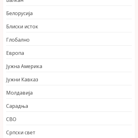
Балкан
Белорусија
Блиски исток
Глобално
Европа
Јужна Америка
Јужни Кавказ
Молдавија
Сарадња
СВО
Српски свет