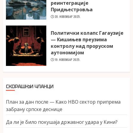
реинтеграције
Придњестровља
20. НОВЕМБАР 2025.
Политички колапс Гагаузије
— Кишињев преузима
контролу над проруском
аутономијом
19. НОВЕМБАР 2025.
СКОРАШЊИ ЧЛАНЦИ
План за дан после — Како НВО сектор припрема
забрану српске деснице
Да ли је било покушаја државног удара у Кини?