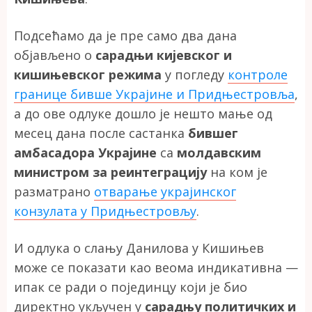
Подсећамо да је пре само два дана
објављено о
сарадњи кијевског и
кишињевског режима
у погледу
контроле
границе бивше Украјине и Придњестровља
,
а до ове одлуке дошло је нешто мање од
месец дана после састанка
бившег
амбасадора Украјине
са
молдавским
министром за реинтеграцију
на ком је
разматрано
отварање украјинског
конзулата у Придњестровљу
.
И одлука о слању Данилова у Кишињев
може се показати као веома индикативна —
ипак се ради о појединцу који је био
директно укључен у
сарадњу политичких и