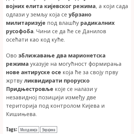
војних елита кијевског режима
, а који сада
одлази у земљу која се
убрзано
милитаризује
под влашћу
радикалних
русофоба
. Чини се да ће се Данилов
осећати као код куће.
Ово
зближавање два марионетска
режима
указује на могућност формирања
нове антируске осе
која ће за своју прву
жртву
ликвидирати проруско
Придњестровље
које се налази у
незавидној позицији између две
територија под контролом Кијева и
Кишињева.
Tags:
Молдавија
Украјина