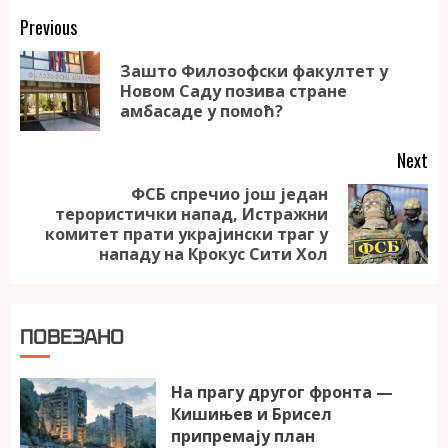
Continue
Previous
Reading
Зашто Филозофски факултет у
Pr
Новом Саду позива стране
po
амбасаде у помоћ?
Next
ФСБ спречио још један
терористички напад, Истражни
Next
комитет прати украјински траг у
post:
нападу на Крокус Сити Хол
ПОВЕЗАНО
На прагу другог фронта —
Кишињев и Брисел
припремају план