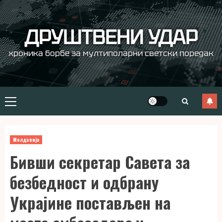
Skip
to
content
ДРУШТВЕНИ УДАР
хроника борбе за мултиполарни светски поредак
Primary
Menu
Молдавија
Бивши секретар Савета за
безбедност и одбрану
Украјине постављен на