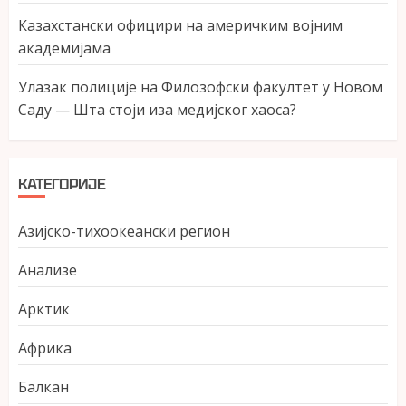
Казахстански официри на америчким војним
академијама
Улазак полиције на Филозофски факултет у Новом
Саду — Шта стоји иза медијског хаоса?
КАТЕГОРИЈЕ
Азијско-тихоокеански регион
Анализе
Арктик
Африка
Балкан