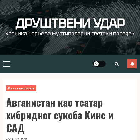
Skip
to
content
ДРУШТВЕНИ УДАР
хроника борбе за мултиполарни светски поредак
Primary
Menu
Централна Азија
Авганистан као театар
хибридног сукоба Кине и
САД
14. ЈУЛ 2025.