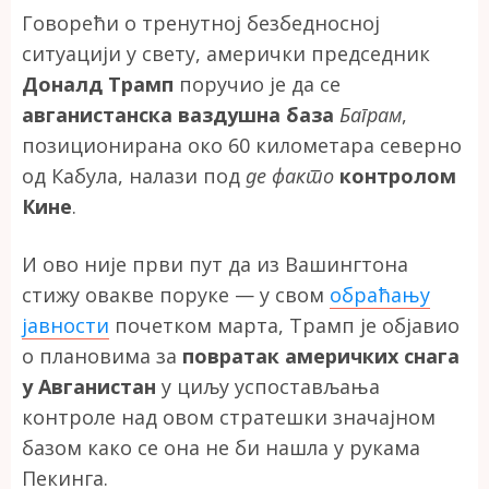
Говорећи о тренутној безбедносној
ситуацији у свету, амерички председник
Доналд Трамп
поручио је да се
авганистанска ваздушна база
Баграм
,
позиционирана око 60 километара северно
од Кабула, налази под
де факто
контролом
Кине
.
И ово није први пут да из Вашингтона
стижу овакве поруке — у свом
обраћању
јавности
почетком марта, Трамп је објавио
о плановима за
повратак америчких снага
у Авганистан
у циљу успостављања
контроле над овом стратешки значајном
базом како се она не би нашла у рукама
Пекинга.