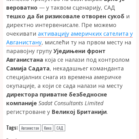
вероватно
— у таквом сценарију, САД
тешко да би ризиковале отворен сукоб
и
директно интервенисале. Пре можемо
очекивати
активацију америчких сателита у
Авганистану
, мислећи ту на првом месту на
паравојну групу
Уједињени фронт
Авганистана
која се налази под контролом
Самија Садата
, некадашњег команданта
специјалних снага из времена америчке
окупације, а који се сада налази на месту
директора приватне безбедносне
компаније
Sadat Consultants Limited
регистроване у
Великој Британији
.
Tags:
Авганистан
Кина
САД