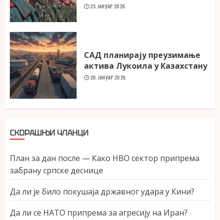
23. ЈАНУАР 2026.
САД планирају преузимање
актива Лукоила у Казахстану
20. ЈАНУАР 2026.
СКОРАШЊИ ЧЛАНЦИ
План за дан после — Како НВО сектор припрема
забрану српске деснице
Да ли је било покушаја државног удара у Кини?
Да ли се НАТО припрема за агресију на Иран?