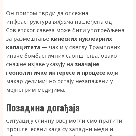
Он притом тврди да опсежна
инфраструктура
Баграма
наслеђена од
Совјетског савеза може бити употребљена
за размештање
кинеских нуклеарних
капацитета
— чак и у светлу Трампових
иначе бомбастичних саопштења, овако
снажне изјаве указују на
значајне
геополитичке интересе
и процесе
који
макар делимично остају незапажени у
мејнстрим медијима.
Позадина догађаја
Ситуацију сличну овој могли смо пратити
прошле јесени када су западни медији