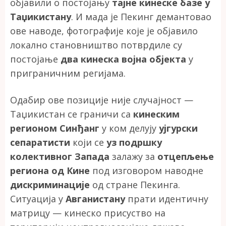
објавили о постојању
тајне кинеске базе у
Таџикистану
. И мада је Пекинг демантовао
ове наводе, фотографије које је објавило
локално становништво потврдиле су
постојање
два кинеска војна објекта
у
приграничним регијама.
Одабир ове позиције није случајност —
Таџикистан се граничи са
кинеским
регионом Синђанг
у ком делују
ујгурски
сепаратисти
који се
уз подршку
колективног Запада
залажу за
отцепљење
региона од Кине
под изговором наводне
дискриминације
од стране Пекинга.
Ситуација у
Авганистану
прати идентичну
матрицу — кинеско присуство на