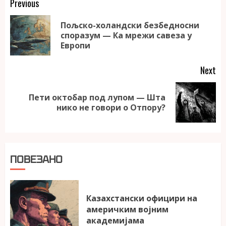
Continue
Previous
Reading
Пољско-холандски безбедносни
Pr
споразум — Ка мрежи савеза у
po
Европи
Next
Пети октобар под лупом — Шта
Next
нико не говори о Отпору?
post:
ПОВЕЗАНО
Казахстански официри на
америчким војним
академијама