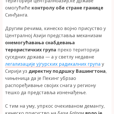
територији централноазијске државе
омогућиће
контролу обе стране границе
Синђанга.
Другим речима, кинеско војно присуство у
Централној Азији представља механизам
онемогућавања снабдевања
терористичких група
преко територија
суседних држава — а у светлу недавне
легализације ујгурских радикалних група
у
Сирији уз
директну подршку Вашингтона
,
чињеница да је Пекинг убрзао
распоређивање својих снага у региону
тешко да представља изненађење.
С тим на уму, упркос очекиваном деманту,
кинеско присуство на бази
Баграм
врло је